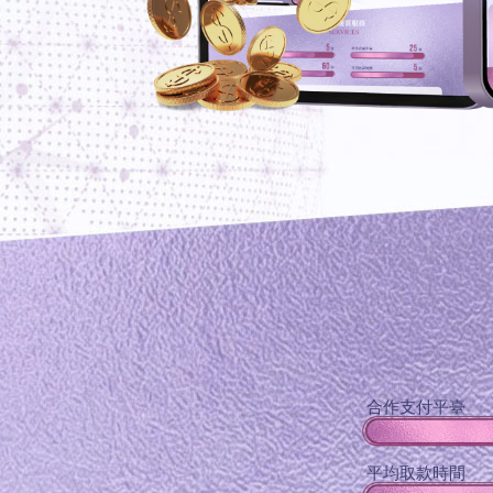
合作支付平臺
平均取款時間