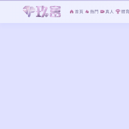
首頁
熱門
真人
體