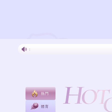
：
熱門
體育