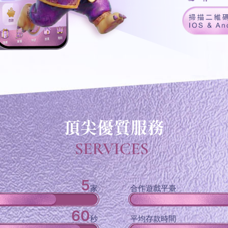
5
家
合作遊戲平臺
60
秒
平均存款時間