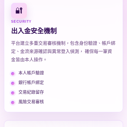
🔐
SECURITY
出入金安全機制
平台建立多重交易審核機制，包含身份驗證、帳戶綁
定、金流來源確認與異常登入偵測， 確保每一筆資
金皆由本人操作。
本人帳戶驗證
銀行帳戶綁定
交易紀錄留存
風險交易審核