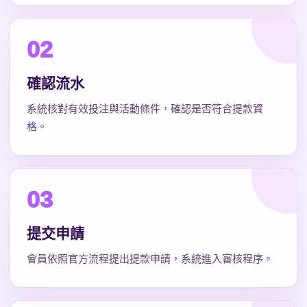
02
確認流水
系統核對有效投注與活動條件，確認是否符合提款資
格。
03
提交申請
會員依照官方流程提出提款申請，系統進入審核程序。