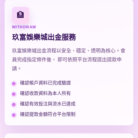
🏦
WITHDRAW
玖富娛樂城出金服務
玖富娛樂城出金流程以安全、穩定、透明為核心。會
員完成指定條件後， 即可依照平台流程提出提款申
請。
確認帳戶資料已完成驗證
確認收款資料為本人所有
確認有效投注與流水已達成
確認提款金額符合平台限制