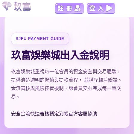
9JFU PAYMENT GUIDE
玖富娛樂城出入金說明
玖富娛樂城重視每一位會員的資金安全與交易體驗，
提供清楚透明的儲值與提款流程， 並搭配帳戶驗證、
金流審核與風險控管機制，讓會員安心完成每一筆交
易。
安全金流快速審核穩定到帳官方客服協助