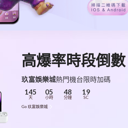
高爆率時段倒數
玖富娛樂城
熱門機台限時加碼
145
05
48
18
天
小時
分鐘
SC
Go 玖富娛樂城