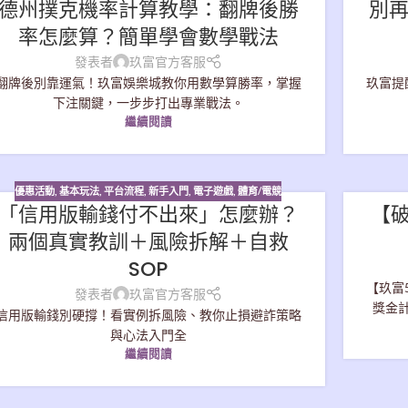
德州撲克機率計算教學：翻牌後勝
別
率怎麼算？簡單學會數學戰法
發表者
玖富官方客服
翻牌後別靠運氣！玖富娛樂城教你用數學算勝率，掌握
玖富提
下注關鍵，一步步打出專業戰法。
繼續閱讀
優惠活動
,
基本玩法
,
平台流程
,
新手入門
,
電子遊戲
,
體育/電競
「信用版輸錢付不出來」怎麼辦？
【破
兩個真實教訓＋風險拆解＋自救
SOP
【玖富
發表者
玖富官方客服
獎金
信用版輸錢別硬撐！看實例拆風險、教你止損避詐策略
與心法入門全
繼續閱讀