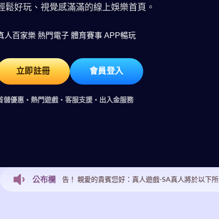
輕鬆好玩、視覺感滿滿的線上娛樂首頁。
真人百家樂 熱門電子 體育賽事 APP暢玩
立即註冊
會員登入
首儲優惠・熱門遊戲・客服支援・出入金服務
護時間公告！ 親愛的貴賓您好：真人遊戲-SA真人將於以下所列時間進行例
公布欄