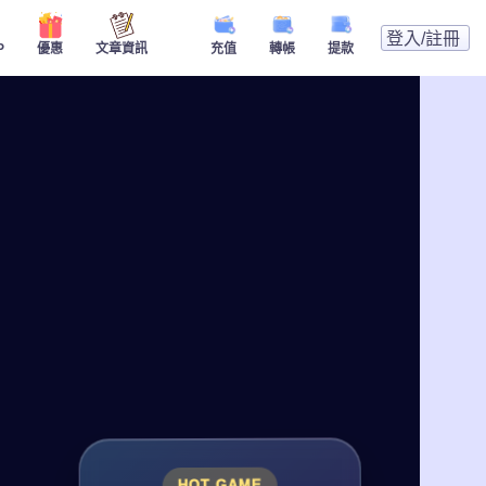
登入/註冊
P
優惠
文章資訊
充值
轉帳
提款
HOT GAME