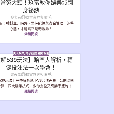
再當冤大頭！玖富教你娛樂城翻
身祕訣
發表者
玖富官方客服
醒：輸錢並非絕路，掌握紀律與資金管理，調整
心態，才能真正翻轉戰局！
繼續閱讀
真人娛樂
,
電子遊戲
,
體育相關
解539玩法】賠率大解析，穩
健投注法一次學會！
發表者
玖富官方客服
539玩法】完整解析地下VS合法差異，公開賠率
計算＋四大穩賺技巧，教你安全又高勝率簽牌！
繼續閱讀