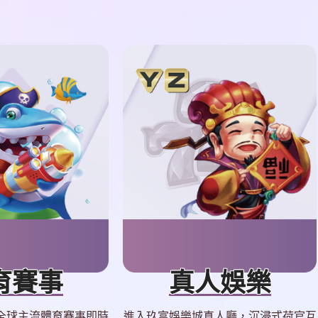
育賽事
真人娛樂
全球主流體育賽事即時
進入玖富娛樂城真人廳，沉浸式荷官互