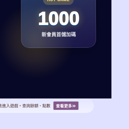
1000
新會員首儲加碼
遊戲。查詢餘額、點數轉移等功能將暫停操作使用，若另有其他緊急維護會再另
查看更多