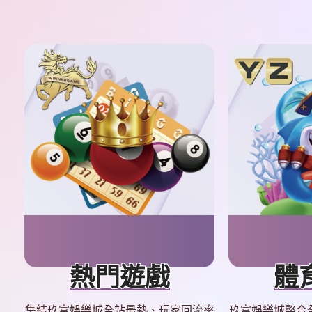
熱門遊戲
體
集結玖富娛樂城全站最熱、玩家回流率
玖富娛樂城整合