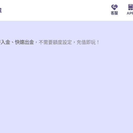
城
客服
AP
時入金、快速出金
，不需要額度設定，充值即玩！