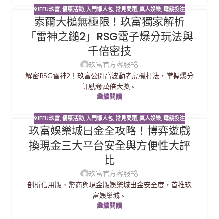
9JFFU玖富
,
優惠活動
,
入門懶人包
,
常見問題
,
真人娛樂
,
電競投注
索爾大槌無極限！玖富獨家解析
「雷神之鎚2」RSG電子爆分玩法與
千倍密技
玖富官方客服
解密RSG雷神2！玖富公開高波動老虎機打法，掌握爆分
訊號奪萬倍大獎。
繼續閱讀
9JFFU玖富
,
優惠活動
,
入門懶人包
,
常見問題
,
真人娛樂
,
電競投注
玖富娛樂城出金全攻略！博弈遊戲
換現金三大平台安全與方便性大評
比
玖富官方客服
剖析信用版、幣商與現金版娛樂城出金安全度，首推玖
富娛樂城。
繼續閱讀