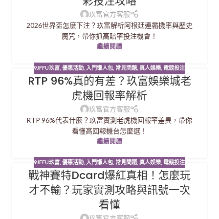
彩投注攻略
玖富官方客服
2026世界盃怎麼下注？玖富解析阿根廷連霸機率與歷史
魔咒，帶你抓高賠率投注機會！
繼續閱讀
9JFFU玖富
,
優惠活動
,
入門懶人包
,
常見問題
,
真人娛樂
,
電競投注
RTP 96%真的有差？玖富娛樂城老
虎機回報率解析
玖富官方客服
RTP 96%代表什麼？玖富實測老虎機回報率差異，帶你
看懂高回報機台怎麼選！
繼續閱讀
9JFFU玖富
,
優惠活動
,
入門懶人包
,
常見問題
,
真人娛樂
,
電競投注
戰神賽特Dcard爆紅真相！怎麼玩
才不輸？玩家實測攻略與訊號一次
看懂
玖富官方客服