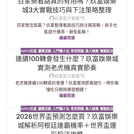
百家樂看路真的有用嗎？玖富娛樂
城3大實戰技巧與下注策略整理
玖富官方客服
百家樂怎麼贏？玖富整理看路技巧與注碼策略，新手也
能提升勝率、避免亂輸！
繼續閱讀
9JFFU玖富
,
優惠活動
,
入門懶人包
,
常見問題
,
真人娛樂
,
電競投注
連續100轉會發生什麼？玖富娛樂城
實測老虎機真實節奏
玖富官方客服
老虎機連續100轉真的會爆？玖富實測節奏變化，帶你看
懂吃分期與爆發關鍵！
繼續閱讀
9JFFU玖富
,
優惠活動
,
入門懶人包
,
常見問題
,
真人娛樂
,
電競投注
2026世界盃預測怎麼買？玖富娛樂
城解析阿根廷連霸機率＋世界盃運