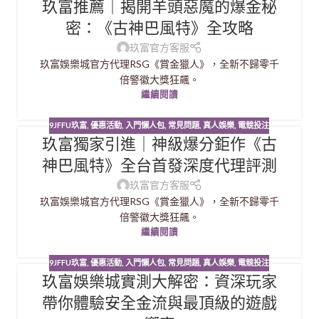
玖富推薦｜揭開羊頭惡魔的爆金秘
密：《古神巴風特》全攻略
玖富官方客服
玖富娛樂城官方代理RSG《賞金獵人》，全新不歸零千
倍警徽大獎狂飆。
繼續閱讀
9JFFU玖富
,
優惠活動
,
入門懶人包
,
常見問題
,
真人娛樂
,
電競投注
玖富獨家引進｜神級爆分鉅作《古
神巴風特》全台首發深度代理評測
玖富官方客服
玖富娛樂城官方代理RSG《賞金獵人》，全新不歸零千
倍警徽大獎狂飆。
繼續閱讀
9JFFU玖富
,
優惠活動
,
入門懶人包
,
常見問題
,
真人娛樂
,
電競投注
玖富娛樂城實測大解密：資深玩家
帶你體驗安全金流與最頂級的遊戲