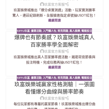
玖富官方客服
玖富娛樂城推出「爆分桌實測週」活動，玩家實測勝率
驚人，連莊紀錄刷新，全服搶進指定桌號抽USDT紅包！
繼續閱讀
9JFFU玖富
,
優惠活動
,
入門懶人包
,
常見問題
,
真人娛樂
,
電競投注
爆牌也有節奏感？玖富娛樂城真人
百家勝率學全面解密
玖富官方客服
玖富娛樂城推出真人百家勝率週活動，揭密荷官節奏與
投注時機，完成任務再抽USDT紅包！
繼續閱讀
9JFFU玖富
,
優惠活動
,
入門懶人包
,
常見問題
,
真人娛樂
,
電競投注
玖富娛樂城贏家性格測驗｜一張圖
看懂爆分曲線與勝率節奏
玖富官方客服
每位玩家都有專屬的贏家節奏！玖富娛樂城推出爆分曲