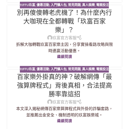
9JFFU玖富
,
優惠活動
,
入門懶人包
,
常見問題
,
真人娛樂
,
電競投注
別再傻傻轉老虎機了！為什麼內行
大咖現在全都轉戰「玖富百家
樂」？
玖富官方客服
拆解大咖轉戰玖富百家樂主因，分享實操看路攻略與限
時連贏活動優惠。
繼續閱讀
9JFFU玖富
,
優惠活動
,
入門懶人包
,
常見問題
,
真人娛樂
,
電競投注
百家樂外掛真的神？破解網傳「最
強算牌程式」背後真相，合法提高
勝率靠這招
玖富官方客服
本文深入揭秘網傳百家樂算牌程式與外掛的詐騙套路，
並推薦出金安全、機制透明的玖富娛樂城。
繼續閱讀