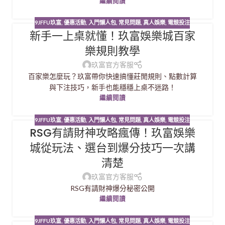
繼續閱讀
9JFFU玖富
,
優惠活動
,
入門懶人包
,
常見問題
,
真人娛樂
,
電競投注
新手一上桌就懂！玖富娛樂城百家
樂規則教學
玖富官方客服
百家樂怎麼玩？玖富帶你快速搞懂莊閒規則、點數計算
與下注技巧，新手也能穩穩上桌不迷路！
繼續閱讀
9JFFU玖富
,
優惠活動
,
入門懶人包
,
常見問題
,
真人娛樂
,
電競投注
RSG有請財神攻略瘋傳！玖富娛樂
城從玩法、選台到爆分技巧一次講
清楚
玖富官方客服
RSG有請財神爆分秘密公開
繼續閱讀
9JFFU玖富
,
優惠活動
,
入門懶人包
,
常見問題
,
真人娛樂
,
電競投注