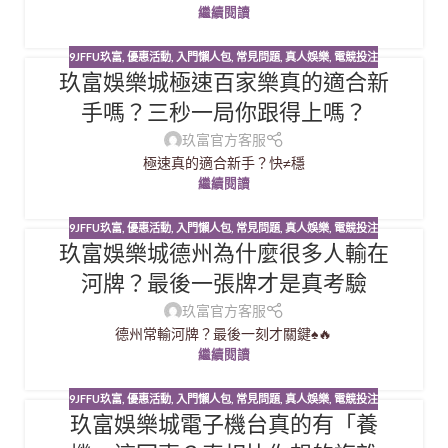
繼續閱讀
9JFFU玖富
,
優惠活動
,
入門懶人包
,
常見問題
,
真人娛樂
,
電競投注
玖富娛樂城極速百家樂真的適合新
手嗎？三秒一局你跟得上嗎？
玖富官方客服
極速真的適合新手？快≠穩
繼續閱讀
9JFFU玖富
,
優惠活動
,
入門懶人包
,
常見問題
,
真人娛樂
,
電競投注
玖富娛樂城德州為什麼很多人輸在
河牌？最後一張牌才是真考驗
玖富官方客服
德州常輸河牌？最後一刻才關鍵♠🔥
繼續閱讀
9JFFU玖富
,
優惠活動
,
入門懶人包
,
常見問題
,
真人娛樂
,
電競投注
玖富娛樂城電子機台真的有「養