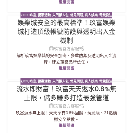
繼續閱讀
9JFFU玖富
,
優惠活動
,
入門懶人包
,
常見問題
,
真人娛樂
,
電競投注
娛樂城安全的最高標準！玖富娛樂
城打造頂級帳號防護與透明出入金
機制
玖富官方客服
解析玖富娛樂城的安全加密、多重防禦及透明出入金流
程，建立頂級品牌信任。
繼續閱讀
9JFFU玖富
,
優惠活動
,
入門懶人包
,
常見問題
,
真人娛樂
,
電競投注
流水即財富！玖富天天返水0.8%無
上限，儲多賺多打造最強管道
玖富官方客服
玖富返水無上限！天天享有0.8%回饋，玩魔龍、21點穩
賺安全點數。
繼續閱讀