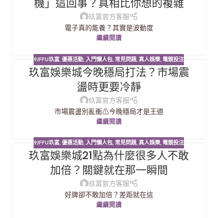
機」這回事？真相比你想的複雜
玖富官方客服
電子真的能養？其實是波動度
繼續閱讀
9JFFU玖富
,
優惠活動
,
入門懶人包
,
常見問題
,
真人娛樂
,
電競投注
玖富娛樂城今晚穩局打法？市場震
盪時更要冷靜
玖富官方客服
市場震盪別亂衝⚠今晚穩局才是王道
繼續閱讀
9JFFU玖富
,
優惠活動
,
入門懶人包
,
常見問題
,
真人娛樂
,
電競投注
玖富娛樂城21點為什麼很多人不敢
加倍？關鍵就在那一瞬間
玖富官方客服
好牌卻不敢加倍？差距就在這
繼續閱讀