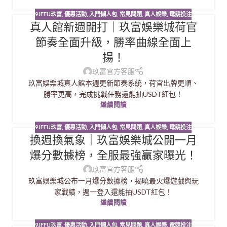
9JFFU玖富
,
優惠活動
,
入門懶人包
,
常見問題
,
真人娛樂
,
電競投注
真人館新週開打｜玖富娛樂城荷官
節奏全面升級，勝率曲線全面上
揚！
玖富官方客服
玖富娛樂城真人館本週更新節奏系統，荷官出牌更順、
勝率更高，完成挑戰任務還能抽USDT紅包！
繼續閱讀
9JFFU玖富
,
優惠活動
,
入門懶人包
,
常見問題
,
真人娛樂
,
電競投注
換週換氣象｜玖富娛樂城公開一月
爆分數據榜，全服最強贏家曝光！
玖富官方客服
玖富娛樂城公布一月爆分數據榜，揭曉最火爆遊戲與玩
家戰績，週一登入還能抽USDT紅包！
繼續閱讀
9JFFU玖富
,
優惠活動
,
入門懶人包
,
常見問題
,
真人娛樂
,
電競投注