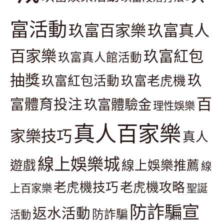
富活動
玖富百家樂
玖富真人
百家樂
玖富紅包
玖富真人館活動
抽獎
玖
玖富紅包活動
玖富老虎機
百
富體育投注
玖富體驗金
理性娛樂
真人百家樂
家樂技巧
真人
線上娛樂城
遊戲
線上娛樂推薦
線
老虎機技巧
老虎機攻略
上百家樂
聖誕
防詐騙宣
返水活動
防詐騙
活動