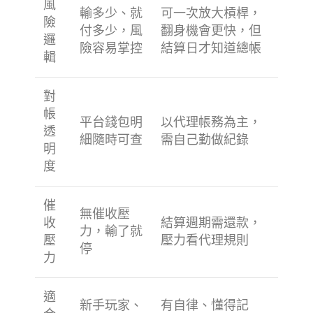
風
輸多少、就
可一次放大槓桿，
險
付多少，風
翻身機會更快，但
邏
險容易掌控
結算日才知道總帳
輯
對
帳
平台錢包明
以代理帳務為主，
透
細隨時可查
需自己勤做紀錄
明
度
催
無催收壓
收
結算週期需還款，
力，輸了就
壓
壓力看代理規則
停
力
適
新手玩家、
有自律、懂得記