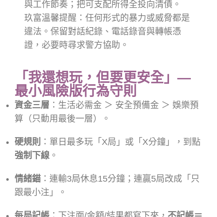
與工作節奏；把可支配所得全投向清債。
玖富溫馨提醒：任何形式的暴力或威脅都是
違法。保留對話紀錄、電話錄音與轉帳憑
證，必要時尋求警方協助。
「我還想玩，但要更安全」—
最小風險版行為守則
資金三層
：生活必需金 ＞ 安全預備金 ＞ 娛樂預
算（只動用最後一層）。
硬規則
：單日最多玩「X局」或「X分鐘」，到點
強制下線
。
情緒錨
：連輸3局休息15分鐘；連贏5局改成「只
跟最小注」。
每局記帳
：下注面/金額/結果都寫下來，
不記帳＝