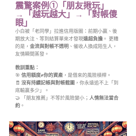
震驚案例①「朋友揪玩」
→「越玩越大」→「對帳傻
眼」
小白被「老同學」拉進信用版圈：前期小贏、後
期放大注、等到結算單來才發現
遠超負擔
。 更糟
的是，
金流與對帳不透明
、催收人換成陌生人，
友情瞬間蒸發。
教訓重點：
🎯
信用額度≠你的資產
，是借來的風險槓桿。
🧾
沒有持續記帳與對帳截圖
，你永遠追不上「到
底輸贏多少」。
🤝 「朋友推薦」不等於風險變小；
人情無法當合
約
。