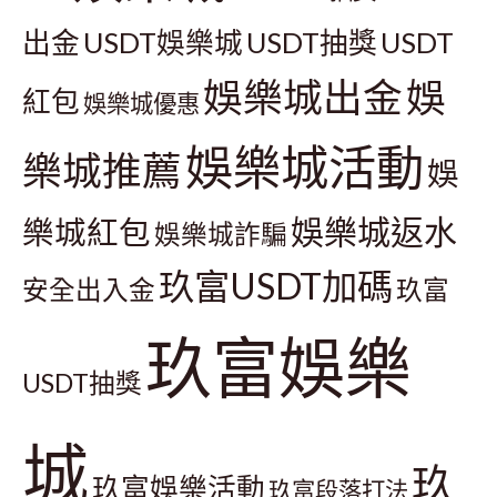
出金
USDT娛樂城
USDT抽獎
USDT
娛樂城出金
娛
紅包
娛樂城優惠
娛樂城活動
樂城推薦
娛
娛樂城返水
樂城紅包
娛樂城詐騙
玖富USDT加碼
安全出入金
玖富
玖富娛樂
USDT抽獎
城
玖
玖富娛樂活動
玖富段落打法