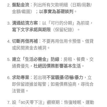
盤點金流
：列出所有欠款明細（日期/局數/
金額/截圖）；
以事實為基礎談判
。
溝通結清方案
：以「可行的分期」為前提，
寫下文字承諾與期限
（保留紀錄）。
切斷再借再補
：不要再用信用卡預借、借貸
或民間資金去補洞。
建立「生活必需金」防線
：房租、餐費、交
通費優先，
杜絕因債務影響基本生活
。
求助專業
：若出現
不當騷擾/恐嚇/暴力
，立
即保留證據並報警；如需債務協商，尋找合
法管道。
設「90天零下注」觀察期：恢復睡眠、運動