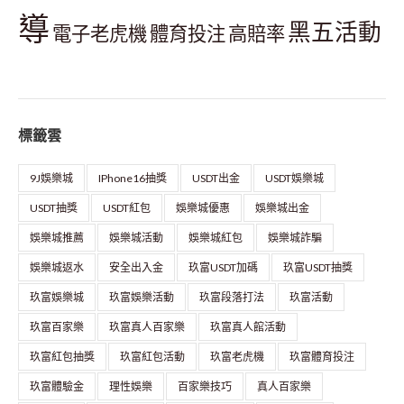
導
黑五活動
電子老虎機
體育投注
高賠率
標籤雲
9J娛樂城
IPhone16抽獎
USDT出金
USDT娛樂城
USDT抽獎
USDT紅包
娛樂城優惠
娛樂城出金
娛樂城推薦
娛樂城活動
娛樂城紅包
娛樂城詐騙
娛樂城返水
安全出入金
玖富USDT加碼
玖富USDT抽獎
玖富娛樂城
玖富娛樂活動
玖富段落打法
玖富活動
玖富百家樂
玖富真人百家樂
玖富真人館活動
玖富紅包抽獎
玖富紅包活動
玖富老虎機
玖富體育投注
玖富體驗金
理性娛樂
百家樂技巧
真人百家樂