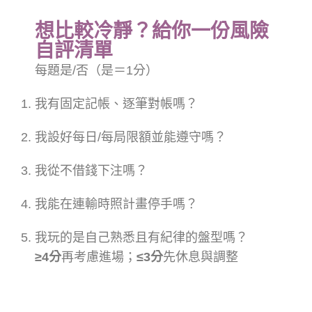
想比較冷靜？給你一份風險
自評清單
每題是/否（是＝1分）
我有固定記帳、逐筆對帳嗎？
我設好每日/每局限額並能遵守嗎？
我從不借錢下注嗎？
我能在連輸時照計畫停手嗎？
我玩的是自己熟悉且有紀律的盤型嗎？
≥4分
再考慮進場；
≤3分
先休息與調整