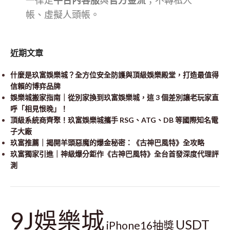
一律走
平台內客服
與
官方金流
；不轉私人
帳、虛擬人頭帳。
近期文章
什麼是玖富娛樂城？全方位安全防護與頂級娛樂殿堂，打造最值得
信賴的博弈品牌
娛樂城搬家指南｜從別家換到玖富娛樂城，這 3 個差別讓老玩家直
呼「相見恨晚」！
頂級系統商齊聚！玖富娛樂城攜手 RSG、ATG、DB 等國際知名電
子大廠
玖富推薦｜揭開羊頭惡魔的爆金秘密：《古神巴風特》全攻略
玖富獨家引進｜神級爆分鉅作《古神巴風特》全台首發深度代理評
測
9J娛樂城
USDT
iPhone16抽獎