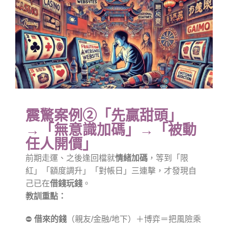
震驚案例②「先贏甜頭」
→「無意識加碼」→「被動
任人開價」
前期走運、之後逢回檔就
情緒加碼
，等到「限
紅」「額度調升」「對帳日」三連擊，才發現自
己已在
借錢玩錢
。
教訓重點：
⛔
借來的錢
（親友/金融/地下）＋博弈＝把風險乘