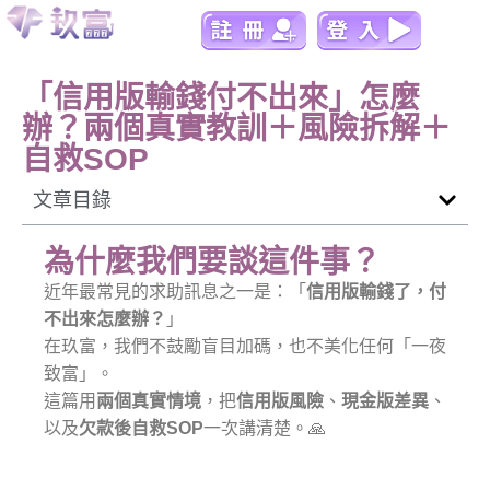
「信用版輸錢付不出來」怎麼
辦？兩個真實教訓＋風險拆解＋
自救SOP
文章目錄
為什麼我們要談這件事？
近年最常見的求助訊息之一是：「
信用版輸錢了，付
不出來怎麼辦？
」
在玖富，我們不鼓勵盲目加碼，也不美化任何「一夜
致富」。
這篇用
兩個真實情境
，把
信用版風險
、
現金版差異
、
以及
欠款後自救SOP
一次講清楚。🙏