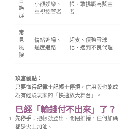
合
小額娛樂、
帳、敢挑戰高獎金
族
重視控管者
者
群
常
見
情緒進場、
超支、債務雪球
風
過度追路
化、遇到不良代理
險
玖富觀點：
只要懂得
紀律＋記帳＋停損
，信用版也能成
為有經驗玩家的「快速放大舞台」。
已經「輸錢付不出來」了？
先停手
：把帳號登出、關閉推播，任何加碼
都是火上加油。