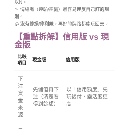
以N。
📉 情緒場（連輸/連贏）最容易
違反自己訂的規
則
。
🧊
沒有停損/停利線
，再好的牌路都能玩回去。
【重點拆解】信用版 vs 現
金版
比較
現金版
信用版
項目
下
注
先儲值再下
以「信用額度」先
資
注（清楚看
玩後付，靈活度更
金
得到餘額）
高
來
源