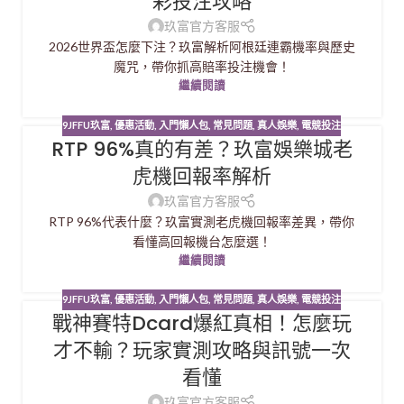
彩投注攻略
玖富官方客服
2026世界盃怎麼下注？玖富解析阿根廷連霸機率與歷史
魔咒，帶你抓高賠率投注機會！
繼續閱讀
9JFFU玖富
,
優惠活動
,
入門懶人包
,
常見問題
,
真人娛樂
,
電競投注
RTP 96%真的有差？玖富娛樂城老
虎機回報率解析
玖富官方客服
RTP 96%代表什麼？玖富實測老虎機回報率差異，帶你
看懂高回報機台怎麼選！
繼續閱讀
9JFFU玖富
,
優惠活動
,
入門懶人包
,
常見問題
,
真人娛樂
,
電競投注
戰神賽特Dcard爆紅真相！怎麼玩
才不輸？玩家實測攻略與訊號一次
看懂
玖富官方客服