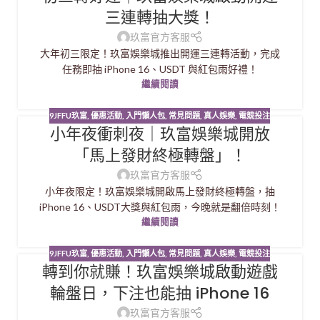
三連轉抽大獎！
玖富官方客服
大年初三限定！玖富娛樂城推出開運三連轉活動，完成
任務即抽 iPhone 16、USDT 與紅包雨好禮！
繼續閱讀
9JFFU玖富
,
優惠活動
,
入門懶人包
,
常見問題
,
真人娛樂
,
電競投注
小年夜衝刺夜｜玖富娛樂城開放
「馬上發財終極轉盤」！
玖富官方客服
小年夜限定！玖富娛樂城開啟馬上發財終極轉盤，抽
iPhone 16、USDT大獎與紅包雨，今晚就是翻倍時刻！
繼續閱讀
9JFFU玖富
,
優惠活動
,
入門懶人包
,
常見問題
,
真人娛樂
,
電競投注
轉到你就賺！玖富娛樂城啟動遊戲
輪盤日，下注也能抽 iPhone 16
玖富官方客服