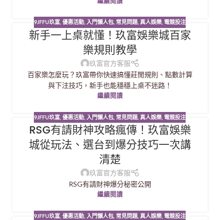
繼續閱讀
9JFFU玖富
,
優惠活動
,
入門懶人包
,
常見問題
,
真人娛樂
,
電競投注
新手一上桌就懂！玖富娛樂城百家
樂規則教學
玖富官方客服
百家樂怎麼玩？玖富帶你快速搞懂莊閒規則、點數計算
與下注技巧，新手也能穩穩上桌不迷路！
繼續閱讀
9JFFU玖富
,
優惠活動
,
入門懶人包
,
常見問題
,
真人娛樂
,
電競投注
RSG有請財神攻略瘋傳！玖富娛樂
城從玩法、選台到爆分技巧一次講
清楚
玖富官方客服
RSG有請財神爆分秘密公開
繼續閱讀
9JFFU玖富
,
優惠活動
,
入門懶人包
,
常見問題
,
真人娛樂
,
電競投注