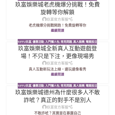
玖富娛樂城老虎機爆分挑戰！免費
旋轉等你解鎖
玖富官方客服
老虎機爆分挑戰開跑！免費旋轉等你
繼續閱讀
9JFFU玖富
,
優惠活動
,
入門懶人包
,
常見問題
,
真人娛樂
,
電競投注
玖富娛樂城全新真人互動遊戲登
場！不只是下注，更像現場秀
玖富官方客服
真人互動新玩法上線，邊玩邊像看秀
繼續閱讀
9JFFU玖富
,
優惠活動
,
入門懶人包
,
常見問題
,
真人娛樂
,
電競投注
玖富娛樂城德州為什麼很多人不敢
詐唬？真正的對手不是別人
玖富官方客服
不敢詐唬？其實是在暴露自己