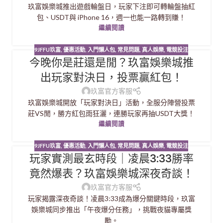
玖富娛樂城推出遊戲輪盤日，玩家下注即可轉輪盤抽紅
包、USDT與 iPhone 16，週一也能一路轉到賺！
繼續閱讀
9JFFU玖富
,
優惠活動
,
入門懶人包
,
常見問題
,
真人娛樂
,
電競投注
今晚你是莊還是閒？玖富娛樂城推
出玩家對決日，投票贏紅包！
玖富官方客服
玖富娛樂城開放「玩家對決日」活動，全服分陣營投票
莊VS閒，勝方紅包雨狂灑，連勝玩家再抽USDT大獎！
繼續閱讀
9JFFU玖富
,
優惠活動
,
入門懶人包
,
常見問題
,
真人娛樂
,
電競投注
玩家實測最玄時段｜凌晨3:33勝率
竟然爆表？玖富娛樂城深夜奇談！
玖富官方客服
玩家揭露深夜奇談！凌晨3:33成為爆分關鍵時段，玖富
娛樂城同步推出「午夜爆分任務」，挑戰夜貓專屬獎
勵。