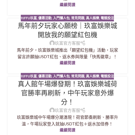
繼續閱讀
9JFFU玖富
,
優惠活動
,
入門懶人包
,
常見問題
,
真人娛樂
,
電競投注
馬年前夕玩家心願榜｜玖富娛樂城
開放我的願望紅包機
玖富官方客服
馬年前夕，玖富娛樂城推出「願望紅包機」活動，玩家
留言許願抽USDT紅包、返水券與限量「快馬徽章」！
繼續閱讀
9JFFU玖富
,
優惠活動
,
入門懶人包
,
常見問題
,
真人娛樂
,
電競投注
真人館午場爆發期！玖富娛樂城荷
官勝率再刷新，中午玩家意外爆
分！
玖富官方客服
玖富娛樂城中午場爆分潮湧現！荷官節奏刷新、勝率升
溫，午場玩家登入就抽USDT紅包＋返水加倍券！
繼續閱讀