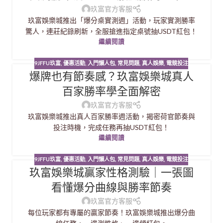
玖富官方客服
玖富娛樂城推出「爆分桌實測週」活動，玩家實測勝率
驚人，連莊紀錄刷新，全服搶進指定桌號抽USDT紅包！
繼續閱讀
9JFFU玖富
,
優惠活動
,
入門懶人包
,
常見問題
,
真人娛樂
,
電競投注
爆牌也有節奏感？玖富娛樂城真人
百家勝率學全面解密
玖富官方客服
玖富娛樂城推出真人百家勝率週活動，揭密荷官節奏與
投注時機，完成任務再抽USDT紅包！
繼續閱讀
9JFFU玖富
,
優惠活動
,
入門懶人包
,
常見問題
,
真人娛樂
,
電競投注
玖富娛樂城贏家性格測驗｜一張圖
看懂爆分曲線與勝率節奏
玖富官方客服
每位玩家都有專屬的贏家節奏！玖富娛樂城推出爆分曲