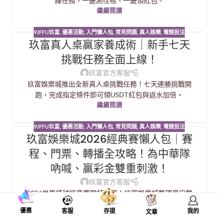
線任務，一邊測性格、一邊領紅包。
繼續閱讀
9JFFU玖富
,
優惠活動
,
入門懶人包
,
常見問題
,
真人娛樂
,
電競投注
玖富真人桌贏家養成術｜新手七天
挑戰任務全面上線！
玖富官方客服
玖富娛樂城推出全新真人桌挑戰任務！七天連勝挑戰開
跑，完成指定條件即可領USDT紅包與返水加倍。
繼續閱讀
9JFFU玖富
,
優惠活動
,
入門懶人包
,
常見問題
,
真人娛樂
,
電競投注
玖富娛樂城2026經典賽懶人包｜賽
程、門票、轉播全攻略！為中華隊
吶喊、贏彩金雙重刺激！
玖富官方客服
2026世界棒球經典賽開打在即！玖富娛樂城整理最完整
賽程、門票、轉播與投注攻略，陪你邊看邊贏！
優惠
客服
我的
存提
文章
繼續閱讀