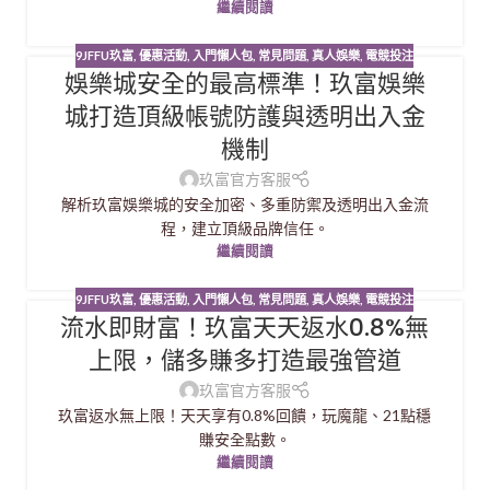
繼續閱讀
9JFFU玖富
,
優惠活動
,
入門懶人包
,
常見問題
,
真人娛樂
,
電競投注
娛樂城安全的最高標準！玖富娛樂
城打造頂級帳號防護與透明出入金
機制
玖富官方客服
解析玖富娛樂城的安全加密、多重防禦及透明出入金流
程，建立頂級品牌信任。
繼續閱讀
9JFFU玖富
,
優惠活動
,
入門懶人包
,
常見問題
,
真人娛樂
,
電競投注
流水即財富！玖富天天返水0.8%無
上限，儲多賺多打造最強管道
玖富官方客服
玖富返水無上限！天天享有0.8%回饋，玩魔龍、21點穩
賺安全點數。
繼續閱讀