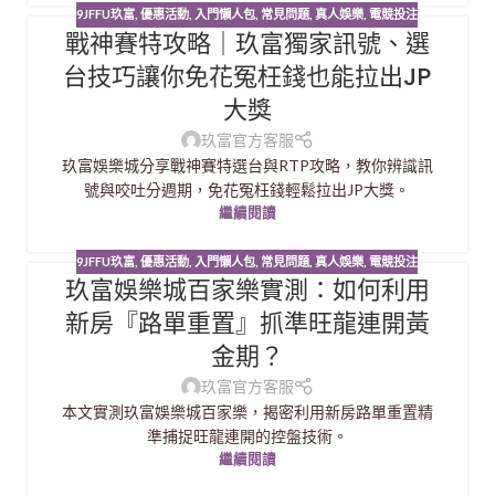
9JFFU玖富
,
優惠活動
,
入門懶人包
,
常見問題
,
真人娛樂
,
電競投注
戰神賽特攻略｜玖富獨家訊號、選
台技巧讓你免花冤枉錢也能拉出JP
大獎
玖富官方客服
玖富娛樂城分享戰神賽特選台與RTP攻略，教你辨識訊
號與咬吐分週期，免花冤枉錢輕鬆拉出JP大獎。
繼續閱讀
9JFFU玖富
,
優惠活動
,
入門懶人包
,
常見問題
,
真人娛樂
,
電競投注
玖富娛樂城百家樂實測：如何利用
新房『路單重置』抓準旺龍連開黃
金期？
玖富官方客服
本文實測玖富娛樂城百家樂，揭密利用新房路單重置精
準捕捉旺龍連開的控盤技術。
繼續閱讀