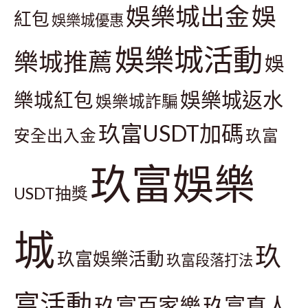
娛樂城出金
娛
紅包
娛樂城優惠
娛樂城活動
樂城推薦
娛
娛樂城返水
樂城紅包
娛樂城詐騙
玖富USDT加碼
安全出入金
玖富
玖富娛樂
USDT抽獎
城
玖
玖富娛樂活動
玖富段落打法
富活動
玖富百家樂
玖富真人