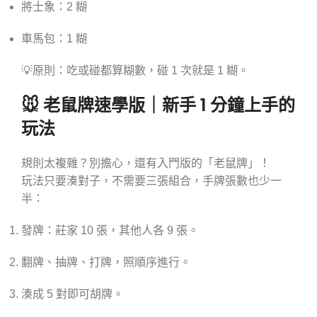
將士象：2 糊
車馬包：1 糊
💡原則：吃或碰都算糊數，碰 1 次就是 1 糊。
🐭 老鼠牌速學版｜新手 1 分鐘上手的
玩法
規則太複雜？別擔心，還有入門版的「老鼠牌」！
玩法只要湊對子，不需要三張組合，手牌張數也少一
半：
發牌：莊家 10 張，其他人各 9 張。
翻牌、抽牌、打牌，照順序進行。
湊成 5 對即可胡牌。