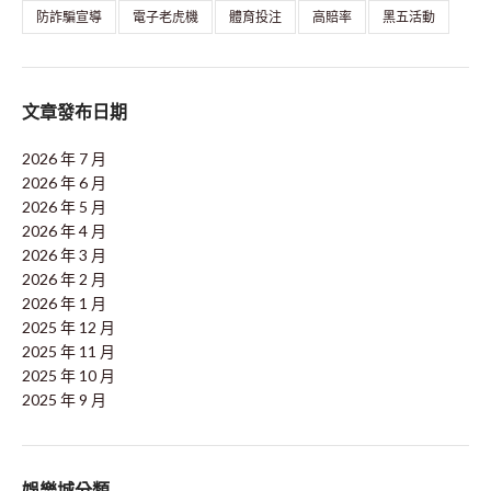
防詐騙宣導
電子老虎機
體育投注
高賠率
黑五活動
文章發布日期
2026 年 7 月
2026 年 6 月
2026 年 5 月
2026 年 4 月
2026 年 3 月
2026 年 2 月
2026 年 1 月
2025 年 12 月
2025 年 11 月
2025 年 10 月
2025 年 9 月
娛樂城分類