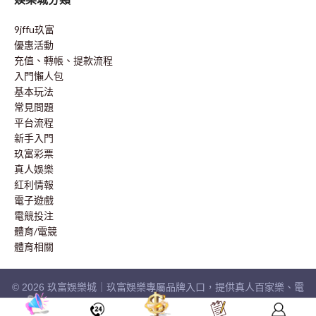
9jffu玖富
優惠活動
充值、轉帳、提款流程
入門懶人包
基本玩法
常見問題
平台流程
新手入門
玖富彩票
真人娛樂
紅利情報
電子遊戲
電競投注
體育/電競
體育相關
© 2026 玖富娛樂城｜玖富娛樂專屬品牌入口，提供真人百家樂、電
子遊戲、體育賽事、捕魚競技、棋牌及彩票投注。公平安全、快速