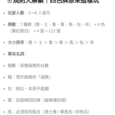
🀄 規則大解鎖｜四色牌原來這樣玩
玩家人數
：2～6 人皆可
牌數
：7 種棋（將、士、象、車、馬、包、卒） × 4 色
（黃紅綠白） × 4 張 = 112 張
大小排序
：將 ＞ 士 ＞ 象 ＞ 車 ＞ 馬 ＞ 包 ＞ 卒
專有名詞
：
糊數：就像麻將的台數
糊：等於麻將的「胡牌」
包：相公，本局不能糊
開：四張相同的牌（麻將裡的槓）
底：必須有的組合（將士象 / 車馬包 / 四色兵）