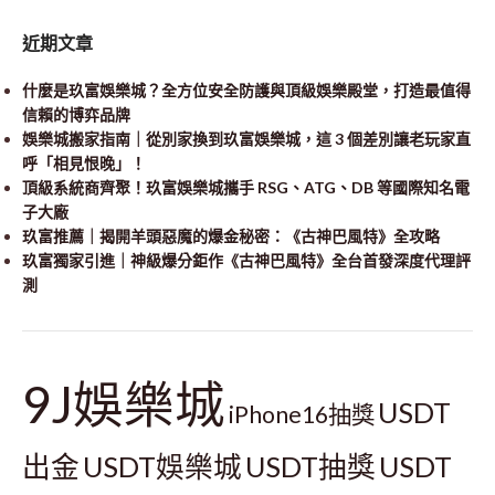
近期文章
什麼是玖富娛樂城？全方位安全防護與頂級娛樂殿堂，打造最值得
信賴的博弈品牌
娛樂城搬家指南｜從別家換到玖富娛樂城，這 3 個差別讓老玩家直
呼「相見恨晚」！
頂級系統商齊聚！玖富娛樂城攜手 RSG、ATG、DB 等國際知名電
子大廠
玖富推薦｜揭開羊頭惡魔的爆金秘密：《古神巴風特》全攻略
玖富獨家引進｜神級爆分鉅作《古神巴風特》全台首發深度代理評
測
9J娛樂城
USDT
iPhone16抽獎
出金
USDT娛樂城
USDT抽獎
USDT