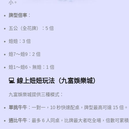
小。
牌型倍率
：
五公（全花牌）：5 倍
妞妞：3 倍
妞7～妞9：2 倍
妞1～妞6、無妞：1 倍
💻 線上妞妞玩法（九富娛樂城）
九富娛樂城提供三種模式：
單挑牛牛
：一對一，10 秒快速配桌，牌型最高可達 15 倍。
通比牛牛
：最多 6 人同桌，比牌最大者吃全場，倍數可累