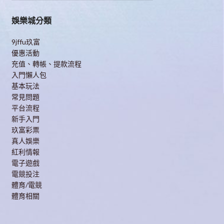
娛樂城分類
9jffu玖富
優惠活動
充值、轉帳、提款流程
入門懶人包
基本玩法
常見問題
平台流程
新手入門
玖富彩票
真人娛樂
紅利情報
電子遊戲
電競投注
體育/電競
體育相關