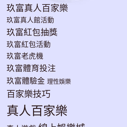
玖富真人百家樂
玖富真人館活動
玖富紅包抽獎
玖富紅包活動
玖富老虎機
玖富體育投注
玖富體驗金
理性娛樂
百家樂技巧
真人百家樂