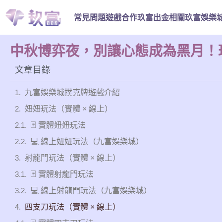
常見問題
遊戲合作
玖富出金相關
玖富娛樂
中秋博弈夜，別讓心態成為黑月！
文章目錄
九富娛樂城撲克牌遊戲介紹
妞妞玩法（實體 × 線上）
🃏 實體妞妞玩法
💻 線上妞妞玩法（九富娛樂城）
射龍門玩法（實體 × 線上）
🃏 實體射龍門玩法
💻 線上射龍門玩法（九富娛樂城）
四支刀玩法（實體 × 線上）