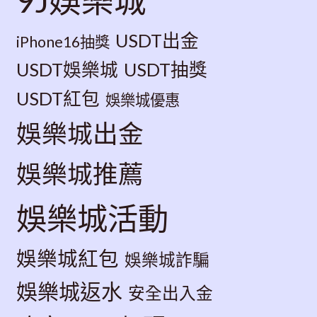
9J娛樂城
USDT出金
iPhone16抽獎
USDT娛樂城
USDT抽獎
USDT紅包
娛樂城優惠
娛樂城出金
娛樂城推薦
娛樂城活動
娛樂城紅包
娛樂城詐騙
娛樂城返水
安全出入金