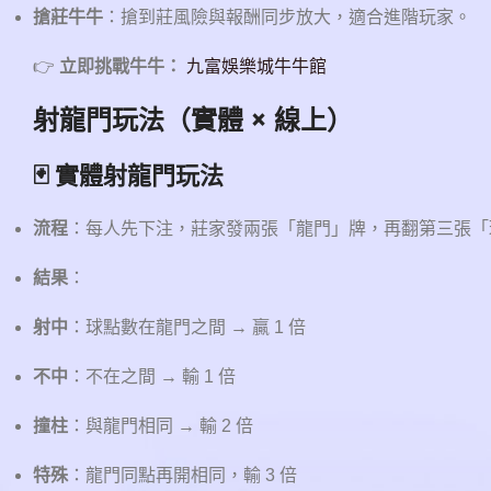
搶莊牛牛
：搶到莊風險與報酬同步放大，適合進階玩家。
👉
立即挑戰牛牛：
九富娛樂城牛牛館
射龍門玩法（實體 × 線上）
🃏 實體射龍門玩法
流程
：每人先下注，莊家發兩張「龍門」牌，再翻第三張「
結果
：
射中
：球點數在龍門之間 → 贏 1 倍
不中
：不在之間 → 輸 1 倍
撞柱
：與龍門相同 → 輸 2 倍
特殊
：龍門同點再開相同，輸 3 倍