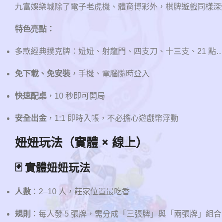
九富娛樂城除了電子老虎機、體育博彩外，棋牌遊戲同樣深
特色亮點：
多款經典撲克牌：妞妞、射龍門、四支刀、十三支、21 點
免下載、免安裝
，手機、電腦隨時登入
快速配桌
，10 秒即可開局
安全出金
，1:1 即時入帳，不必擔心遊戲幣浮動
妞妞玩法（實體 × 線上）
🃏 實體妞妞玩法
人數
：2–10 人，莊家位置最吃香
規則
：每人發 5 張牌，需分成「三張牌」與「兩張牌」組合