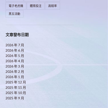
電子老虎機
體育投注
高賠率
黑五活動
文章發布日期
2026 年 7 月
2026 年 6 月
2026 年 5 月
2026 年 4 月
2026 年 3 月
2026 年 2 月
2026 年 1 月
2025 年 12 月
2025 年 11 月
2025 年 10 月
2025 年 9 月