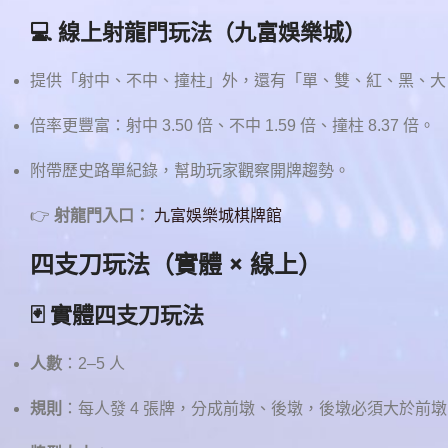
💻 線上射龍門玩法（九富娛樂城）
提供「射中、不中、撞柱」外，還有「單、雙、紅、黑、大
倍率更豐富：射中 3.50 倍、不中 1.59 倍、撞柱 8.37 倍。
附帶歷史路單紀錄，幫助玩家觀察開牌趨勢。
👉
射龍門入口：
九富娛樂城棋牌館
四支刀玩法（實體 × 線上）
🃏 實體四支刀玩法
人數
：2–5 人
規則
：每人發 4 張牌，分成前墩、後墩，後墩必須大於前