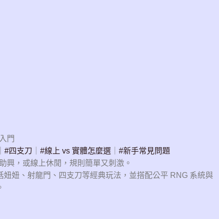
入門
｜
#四支刀
｜
#線上 vs 實體怎麼選
｜
#新手常見問題
助興，或線上休閒，規則簡單又刺激。
妞妞、射龍門、四支刀等經典玩法，並搭配公平 RNG 系統與
。