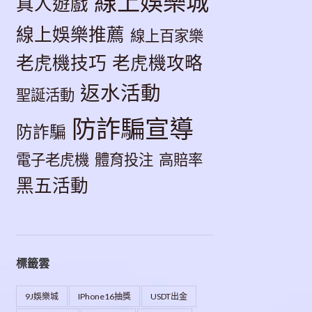
線上娛樂城
真人遊戲
線上娛樂推薦
線上百家樂
老虎機技巧
老虎機攻略
返水活動
聖誕活動
防詐騙宣導
防詐騙
電子老虎機
體育投注
高賠率
黑五活動
標籤雲
9J娛樂城
IPhone16抽獎
USDT出金