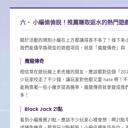
六、 小編偷偷說！推薦賺取返水的熱門遊
關於活動的規則小編在上方都講得差不多了！接下來
我們能儘早換現金的遊戲項目，就是「魔龍傳奇」與「
魔龍傳奇
相信常在遊玩線上老虎機的朋友，應該都對這個「20
少玩家咬走了不少錢，讓玩家對他都又愛 hate 啊
能夠靠著一些小撇步提高勝率，魔龍傳奇就會變成我
多！
Black Jack 21點
看到小編推薦21點，應該不少玩家心裡會想：啊21點
或捕魚機高，那我玩21點幹嘛！小編這裡告訴各位，