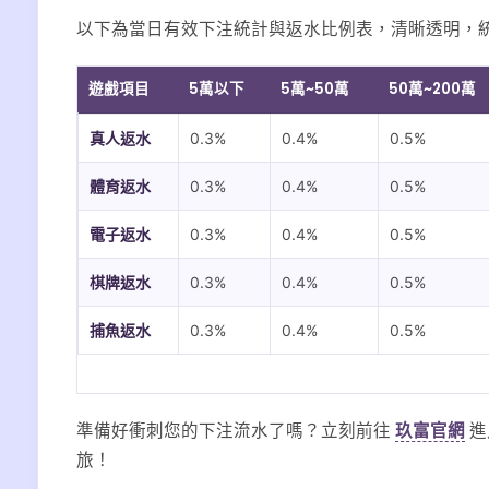
以下為當日有效下注統計與返水比例表，清晰透明，
遊戲項目
5萬以下
5萬~50萬
50萬~200萬
真人返水
0.3%
0.4%
0.5%
體育返水
0.3%
0.4%
0.5%
電子返水
0.3%
0.4%
0.5%
棋牌返水
0.3%
0.4%
0.5%
捕魚返水
0.3%
0.4%
0.5%
準備好衝刺您的下注流水了嗎？立刻前往
玖富官網
進
旅！