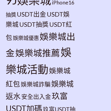
9J娛樂城
iPhone16
USDT出金
USDT娛
抽獎
樂城
USDT抽獎
USDT紅
娛樂城出
包
娛樂城優惠
娛
金
娛樂城推薦
樂城活動
娛樂城
娛樂城
紅包
娛樂城詐騙
玖富
返水
安全出入金
USDT加碼
玖富USDT抽