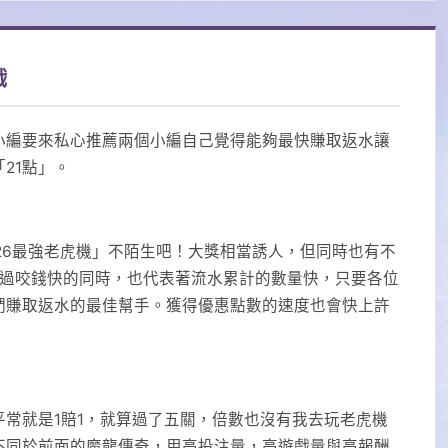
戲
小編要來私心推薦兩個小編自己覺得能夠最快賺取返水讓
21點」。
26最強老虎機」不陌生吧！大獎相當誘人，但同時也有不
！不過咬錢快的同時，也代表著流水累計的數量快，只要各位
們賺取返水的最佳幫手。獲得優惠點數的速度也會快上許
平常就是1賠1，就算過了五關，倍數也沒有我去玩老虎機
不同於前面的魔龍傳奇，用高投注量，高遊戲量與高報酬