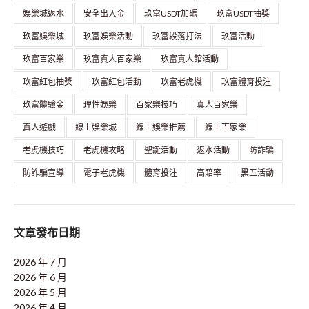
娛樂城返水
安全出入金
玖富USDT加碼
玖富USDT抽獎
玖富娛樂城
玖富娛樂活動
玖富段落打法
玖富活動
玖富百家樂
玖富真人百家樂
玖富真人館活動
玖富紅包抽獎
玖富紅包活動
玖富老虎機
玖富體育投注
玖富體驗金
理性娛樂
百家樂技巧
真人百家樂
真人遊戲
線上娛樂城
線上娛樂推薦
線上百家樂
老虎機技巧
老虎機攻略
聖誕活動
返水活動
防詐騙
防詐騙宣導
電子老虎機
體育投注
高賠率
黑五活動
文章發布日期
2026 年 7 月
2026 年 6 月
2026 年 5 月
2026 年 4 月