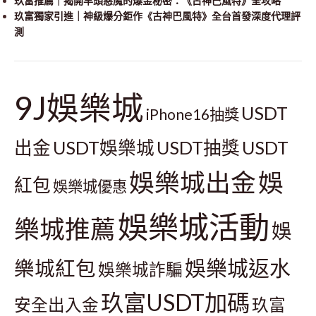
玖富推薦｜揭開羊頭惡魔的爆金秘密：《古神巴風特》全攻略
玖富獨家引進｜神級爆分鉅作《古神巴風特》全台首發深度代理評
測
9J娛樂城
USDT
iPhone16抽獎
出金
USDT娛樂城
USDT抽獎
USDT
娛樂城出金
娛
紅包
娛樂城優惠
娛樂城活動
樂城推薦
娛
娛樂城返水
樂城紅包
娛樂城詐騙
玖富USDT加碼
安全出入金
玖富