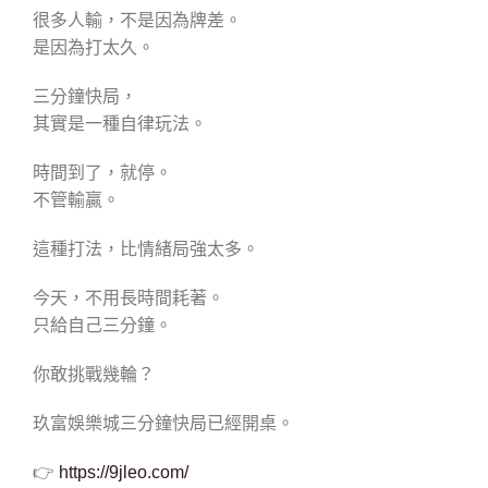
很多人輸，不是因為牌差。
是因為打太久。
三分鐘快局，
其實是一種自律玩法。
時間到了，就停。
不管輸贏。
這種打法，比情緒局強太多。
今天，不用長時間耗著。
只給自己三分鐘。
你敢挑戰幾輪？
玖富娛樂城三分鐘快局已經開桌。
👉
https://9jleo.com/