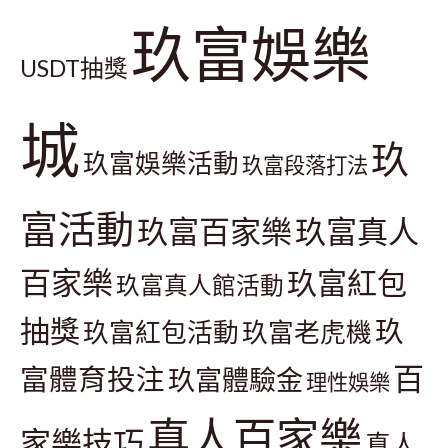
玖富娛樂
USDT抽獎
城
玖
玖富娛樂活動
玖富段落打法
富活動
玖富百家樂
玖富真人
百家樂
玖富紅包
玖富真人館活動
抽獎
玖
玖富紅包活動
玖富老虎機
百
富體育投注
玖富體驗金
理性娛樂
真人百家樂
家樂技巧
真人