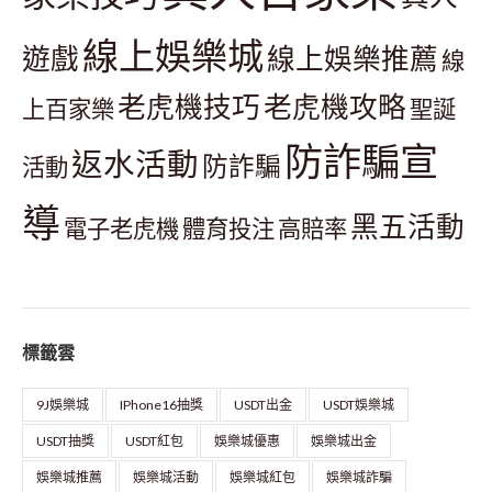
線上娛樂城
遊戲
線上娛樂推薦
線
老虎機技巧
老虎機攻略
上百家樂
聖誕
防詐騙宣
返水活動
防詐騙
活動
導
黑五活動
電子老虎機
體育投注
高賠率
標籤雲
9J娛樂城
IPhone16抽獎
USDT出金
USDT娛樂城
USDT抽獎
USDT紅包
娛樂城優惠
娛樂城出金
娛樂城推薦
娛樂城活動
娛樂城紅包
娛樂城詐騙