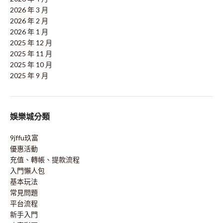
2026 年 3 月
2026 年 2 月
2026 年 1 月
2025 年 12 月
2025 年 11 月
2025 年 10 月
2025 年 9 月
娛樂城分類
9jffu玖富
優惠活動
充值、轉帳、提款流程
入門懶人包
基本玩法
常見問題
平台流程
新手入門