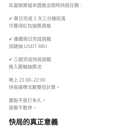
玖富娛樂城本週推出限時快局任務：
✔ 單日完成 3 次三分鐘段落
可獲得紅包抽獎資格
✔ 連續兩日完成挑戰
加碼抽 USDT 88U
✔ 三館完成快局挑戰
進入壓軸抽獎池
晚上 21:00–22:00
快局達標次數雙倍計算。
重點不是打多久。
是敢不敢停。
快局的真正意義