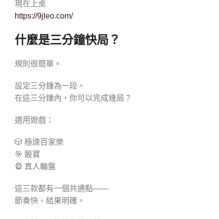
現在上桌
https://9jleo.com/
什麼是三分鐘快局？
規則很簡單。
設定三分鐘為一段。
在這三分鐘內，你可以完成幾局？
適用遊戲：
🎲 極速百家樂
🎯 骰寶
🎡 真人輪盤
這三款都有一個共通點——
節奏快、結果明確。