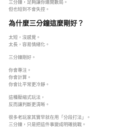
三分鐘，足夠讓你連開數局。
但也短到不會失控。
為什麼三分鐘這麼剛好？
太短，沒感覺。
太長，容易情緒化。
三分鐘剛好。
你會專注。
你會計算。
你會比平常更冷靜。
這種壓縮式玩法，
反而讓判斷更清晰。
很多老玩家其實早就在用「分段打法」。
三分鐘，只是把這件事變成明確挑戰。