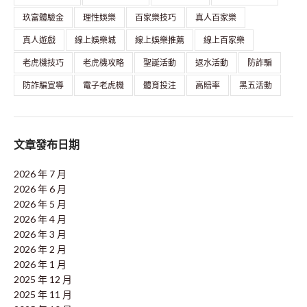
玖富體驗金
理性娛樂
百家樂技巧
真人百家樂
真人遊戲
線上娛樂城
線上娛樂推薦
線上百家樂
老虎機技巧
老虎機攻略
聖誕活動
返水活動
防詐騙
防詐騙宣導
電子老虎機
體育投注
高賠率
黑五活動
文章發布日期
2026 年 7 月
2026 年 6 月
2026 年 5 月
2026 年 4 月
2026 年 3 月
2026 年 2 月
2026 年 1 月
2025 年 12 月
2025 年 11 月