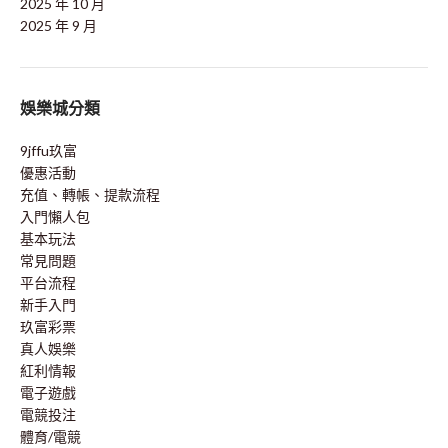
2025 年 10 月
2025 年 9 月
娛樂城分類
9jffu玖富
優惠活動
充值、轉帳、提款流程
入門懶人包
基本玩法
常見問題
平台流程
新手入門
玖富彩票
真人娛樂
紅利情報
電子遊戲
電競投注
體育/電競