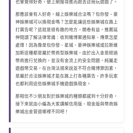
也會覺得好奇，便上網搜尋進而跑去註冊玩遊戲了。
那應該會有人好奇，線上娛樂城合法嗎？包你發、豪
神娛樂城可以換現金嗎？怎麼能讓這些娛樂城在路上
打廣告呢？這就是很有趣的地方，開卷有益，推薦延
伸閱讀了解法律常識：收到賭博案通知單、傳票怎麼
處理！因為像是包你發、星城、豪神娛樂城或拉斯維
加斯這種都是屬於幣商型娛樂城，由於出入金是經過
幣商進行兌換的，並沒有金流上的安全問題，純屬走
遊戲幣交易，在台灣法規來說並不符合賭博罪因素，
是屬於合法娛樂城才能在路上打各種廣告，許多玩家
也都利用這些娛樂城手機遊戲換現金。
那相信不少朋友對於娛樂城的種類都感到十分好奇，
接下來就由小編為大家講解信用版、現金版與幣商娛
樂城出金管道哪裡不同吧！