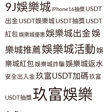
9J娛樂城
USDT
iPhone16抽獎
出金
USDT娛樂城
USDT抽獎
USDT
娛樂城出金
娛
紅包
娛樂城優惠
娛樂城活動
樂城推薦
娛
娛樂城返水
樂城紅包
娛樂城詐騙
玖富USDT加碼
安全出入金
玖富
玖富娛樂
USDT抽獎