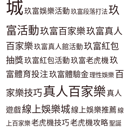
城
玖
玖富娛樂活動
玖富段落打法
富活動
玖富百家樂
玖富真人
百家樂
玖富紅包
玖富真人館活動
抽獎
玖
玖富紅包活動
玖富老虎機
百
富體育投注
玖富體驗金
理性娛樂
真人百家樂
家樂技巧
真人
線上娛樂城
遊戲
線上娛樂推薦
線
老虎機技巧
老虎機攻略
上百家樂
聖誕