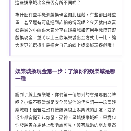
這些娛樂城出金是否有所不同呢？
為什麼有些手機遊戲換現金如此輕鬆，有些卻困難重
重，甚至還有可能遇到詐騙的情況呢？今天就由玖富
娛樂城的小編跟大家分享在娛樂城如何用手機博弈遊
戲換現金，並將以上三款娛樂城出金方式比一比，讓
大家更能選擇出最適合自己的線上娛樂城玩遊戲哦！
娛樂城換現金第一步：了解你的娛樂城是哪
一種
說到了線上娛樂城，你們第一個想到的會是哪個品牌
呢？小編答案當然是安全與誠信的代名詞——玖富娛
樂城囉！但若是沒有接觸過線上娛樂城的朋友，或多
或少都會提到包你發、豪神、星城娛樂城吧，畢竟包
你發廣告在馬路上都隨處可見，沒有玩過的朋友當然