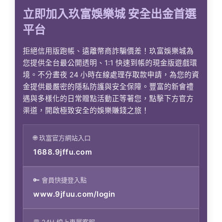
立即加入玖富娛樂城 安全出金首選
平台
拒絕信用版跑帳、遠離幣商詐騙價差！玖富娛樂城為
您提供全台最公開透明、1:1 快速到帳的現金版遊戲環
境。不分晝夜 24 小時在線處理存取款申請，為您的資
金提供最嚴密的隱私防護與安全保障。豐富的新會禮
遇與多樣化的日常贈點活動正等著您，點擊下方官方
渠道，開啟極致安全的娛樂賺錢之旅！
🌐 玖富官方網站入口
1688.9jffu.com
🔑 會員快捷登入點
www.9jfuu.com/login