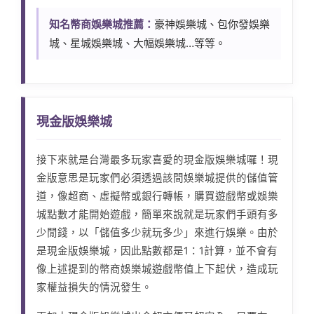
知名幣商娛樂城推薦：
豪神娛樂城、包你發娛樂
城、星城娛樂城、大幅娛樂城…等等。
現金版娛樂城
接下來就是台灣最多玩家喜愛的現金版娛樂城囉！現
金版意思是玩家們必須透過該間娛樂城提供的儲值管
道，像超商、虛擬幣或銀行轉帳，購買遊戲幣或娛樂
城點數才能開始遊戲，簡單來說就是玩家們手頭有多
少閒錢，以「儲值多少就玩多少」來進行娛樂。由於
是現金版娛樂城，因此點數都是1：1計算，並不會有
像上述提到的幣商娛樂城遊戲幣值上下起伏，造成玩
家權益損失的情況發生。