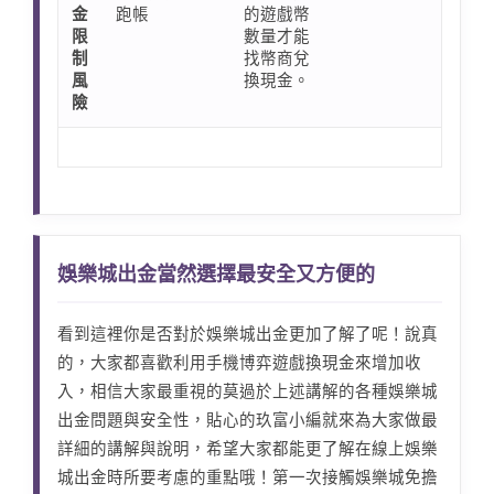
金
跑帳
的遊戲幣
限
數量才能
制
找幣商兌
風
換現金。
險
娛樂城出金當然選擇最安全又方便的
看到這裡你是否對於娛樂城出金更加了解了呢！說真
的，大家都喜歡利用手機博弈遊戲換現金來增加收
入，相信大家最重視的莫過於上述講解的各種娛樂城
出金問題與安全性，貼心的玖富小編就來為大家做最
詳細的講解與說明，希望大家都能更了解在線上娛樂
城出金時所要考慮的重點哦！第一次接觸娛樂城免擔