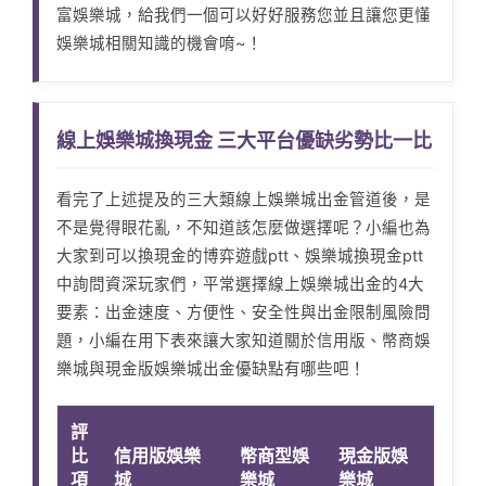
富娛樂城，給我們一個可以好好服務您並且讓您更懂
娛樂城相關知識的機會唷~！
線上娛樂城換現金 三大平台優缺劣勢比一比
看完了上述提及的三大類線上娛樂城出金管道後，是
不是覺得眼花亂，不知道該怎麼做選擇呢？小編也為
大家到可以換現金的博弈遊戲ptt、娛樂城換現金ptt
中詢問資深玩家們，平常選擇線上娛樂城出金的4大
要素：出金速度、方便性、安全性與出金限制風險問
題，小編在用下表來讓大家知道關於信用版、幣商娛
樂城與現金版娛樂城出金優缺點有哪些吧！
評
比
信用版娛樂
幣商型娛
現金版娛
項
城
樂城
樂城