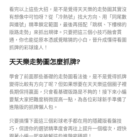
看完以上這些大招，是不是覺得天天樂的走勢圖其實沒
有想像中可怕呀？從「冷熱號」找大方向、用「同尾數
與連號」精準鎖定範圍，最後再搭配「跳棋、下樓梯的
版路走勢」來抓出規律。只要把這三個小技巧融會貫
通，你也能從原本憑感覺瞎猜的小白，晉升成懂得看圖
抓牌的彩球達人！
天天樂走勢圖怎麼抓牌?
學會了前面那些基礎的走勢圖看法後，是不是覺得抓牌
變得比較有方向了呢？但如果想要在天天樂這個圈子裡
長期保持贏面，只會看基礎版路是不夠的！接下來小編
要幫大家把難度稍微提高一點，為各位彩球新手準備了
進階版的抓牌懶人包。
只要搞懂下面這三個彩球老手都在用的隱藏版看盤技
巧，保證你的選號精準度會再往上提升一個檔次，趕快
跟著小編一起來破解這些進階密碼吧！