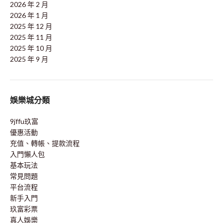
2026 年 2 月
2026 年 1 月
2025 年 12 月
2025 年 11 月
2025 年 10 月
2025 年 9 月
娛樂城分類
9jffu玖富
優惠活動
充值、轉帳、提款流程
入門懶人包
基本玩法
常見問題
平台流程
新手入門
玖富彩票
真人娛樂