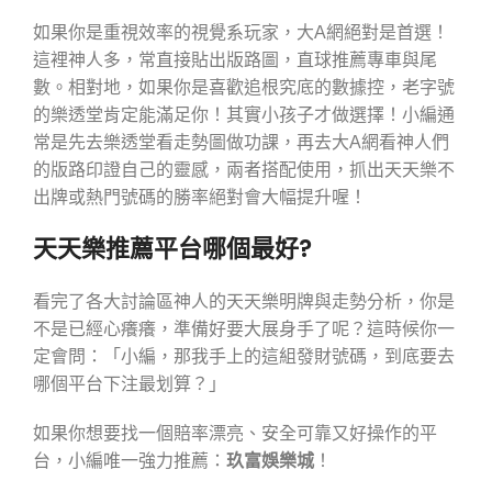
如果你是重視效率的視覺系玩家，大A網絕對是首選！
這裡神人多，常直接貼出版路圖，直球推薦專車與尾
數。相對地，如果你是喜歡追根究底的數據控，老字號
的樂透堂肯定能滿足你！其實小孩子才做選擇！小編通
常是先去樂透堂看走勢圖做功課，再去大A網看神人們
的版路印證自己的靈感，兩者搭配使用，抓出天天樂不
出牌或熱門號碼的勝率絕對會大幅提升喔！
天天樂推薦平台哪個最好?
看完了各大討論區神人的天天樂明牌與走勢分析，你是
不是已經心癢癢，準備好要大展身手了呢？這時候你一
定會問：「小編，那我手上的這組發財號碼，到底要去
哪個平台下注最划算？」
如果你想要找一個賠率漂亮、安全可靠又好操作的平
台，小編唯一強力推薦：
玖富娛樂城
！