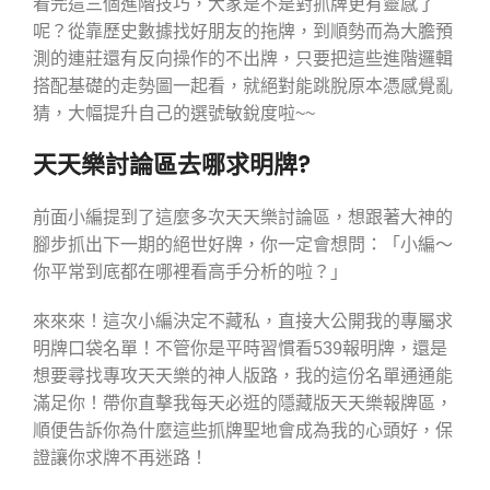
看完這三個進階技巧，大家是不是對抓牌更有靈感了
呢？從靠歷史數據找好朋友的拖牌，到順勢而為大膽預
測的連莊還有反向操作的不出牌，只要把這些進階邏輯
搭配基礎的走勢圖一起看，就絕對能跳脫原本憑感覺亂
猜，大幅提升自己的選號敏銳度啦~~
天天樂討論區去哪求明牌?
前面小編提到了這麼多次天天樂討論區，想跟著大神的
腳步抓出下一期的絕世好牌，你一定會想問：「小編～
你平常到底都在哪裡看高手分析的啦？」
來來來！這次小編決定不藏私，直接大公開我的專屬求
明牌口袋名單！不管你是平時習慣看539報明牌，還是
想要尋找專攻天天樂的神人版路，我的這份名單通通能
滿足你！帶你直擊我每天必逛的隱藏版天天樂報牌區，
順便告訴你為什麼這些抓牌聖地會成為我的心頭好，保
證讓你求牌不再迷路！