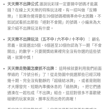
天天樂不出牌公式
誰說玩彩球一定要猜中號碼才能贏
錢？在線上天天樂的特殊玩法裡，有一招叫做「反轉
樂」！如果你覺得要在39個號碼裡精準命中太困難，不
如試試看抓出那些「絕對不會開」的號碼，小編來為大
家介紹不出牌玩法有什麼。
天天樂不出牌玩法（五不中 / 六不中 / 十不中）：
顧名
思義，就是選出5個、6個甚至10個你認為下一期「不會
開出」的數字。只要開獎結果裡完全沒有你選的這些號
碼，就算中獎！
天天樂走勢圖怎麼抓不出牌：
這時候就要利用我們前面
學過的「冷號分析」了！從走勢圖中挑選那些已經沉睡
幾十期、完全沒有動靜的「超級結冰牌」，或者是剛剛
才大爆發完、短期內準備休息的「過熱牌」。把它們通
通湊在一起包成「不出牌」組合，這招對很多不喜歡硬
碰硬的玩家來說，勝率反而出奇的高喔！