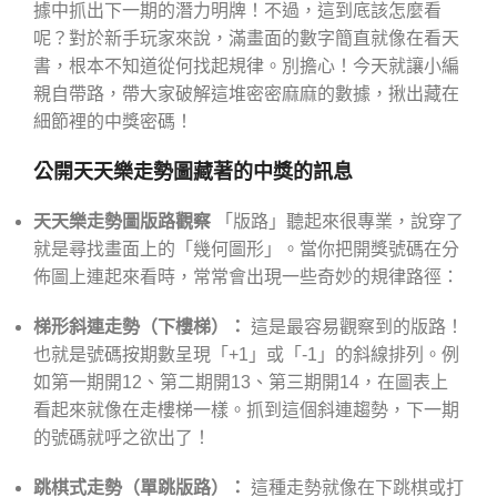
據中抓出下一期的潛力明牌！不過，這到底該怎麼看
呢？對於新手玩家來說，滿畫面的數字簡直就像在看天
書，根本不知道從何找起規律。別擔心！今天就讓小編
親自帶路，帶大家破解這堆密密麻麻的數據，揪出藏在
細節裡的中獎密碼！
公開天天樂走勢圖藏著的中獎的訊息
天天樂走勢圖版路觀察
「版路」聽起來很專業，說穿了
就是尋找畫面上的「幾何圖形」。當你把開獎號碼在分
佈圖上連起來看時，常常會出現一些奇妙的規律路徑：
梯形斜連走勢（下樓梯）：
這是最容易觀察到的版路！
也就是號碼按期數呈現「+1」或「-1」的斜線排列。例
如第一期開12、第二期開13、第三期開14，在圖表上
看起來就像在走樓梯一樣。抓到這個斜連趨勢，下一期
的號碼就呼之欲出了！
跳棋式走勢（單跳版路）：
這種走勢就像在下跳棋或打