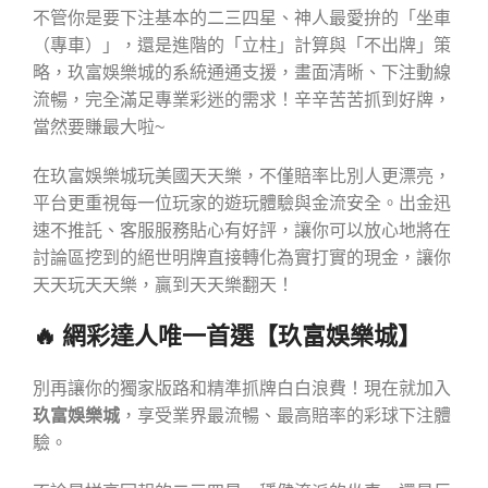
不管你是要下注基本的二三四星、神人最愛拚的「坐車
（專車）」，還是進階的「立柱」計算與「不出牌」策
略，玖富娛樂城的系統通通支援，畫面清晰、下注動線
流暢，完全滿足專業彩迷的需求！辛辛苦苦抓到好牌，
當然要賺最大啦~
在玖富娛樂城玩美國天天樂，不僅賠率比別人更漂亮，
平台更重視每一位玩家的遊玩體驗與金流安全。出金迅
速不推託、客服服務貼心有好評，讓你可以放心地將在
討論區挖到的絕世明牌直接轉化為實打實的現金，讓你
天天玩天天樂，贏到天天樂翻天！
🔥 網彩達人唯一首選【玖富娛樂城】
別再讓你的獨家版路和精準抓牌白白浪費！現在就加入
玖富娛樂城
，享受業界最流暢、最高賠率的彩球下注體
驗。