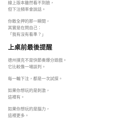
線上版本雖然看不到臉，
但下注頻率會說話。
你敢全押的那一瞬間，
其實是在問自己：
「我有沒有看準？」
上桌前最後提醒
德州撲克不是快節奏爆分遊戲。
它比較像一場談判。
每一輪下注，都是一次試探。
如果你想玩的是刺激，
這裡有。
如果你想玩的是腦力，
這裡更多。