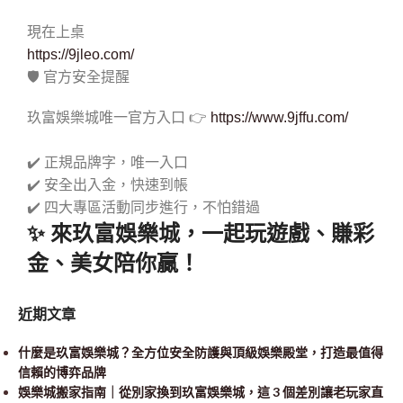
現在上桌
https://9jleo.com/
🛡️ 官方安全提醒
玖富娛樂城唯一官方入口 👉
https://www.9jffu.com/
✔️ 正規品牌字，唯一入口
✔️ 安全出入金，快速到帳
✔️ 四大專區活動同步進行，不怕錯過
✨ 來玖富娛樂城，一起玩遊戲、賺彩
金、美女陪你贏！
近期文章
什麼是玖富娛樂城？全方位安全防護與頂級娛樂殿堂，打造最值得
信賴的博弈品牌
娛樂城搬家指南｜從別家換到玖富娛樂城，這 3 個差別讓老玩家直