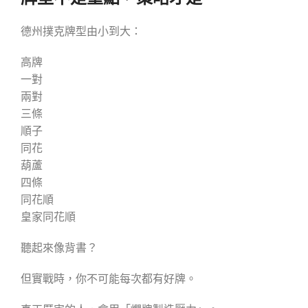
德州撲克牌型由小到大：
高牌
一對
兩對
三條
順子
同花
葫蘆
四條
同花順
皇家同花順
聽起來像背書？
但實戰時，你不可能每次都有好牌。