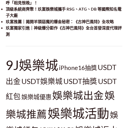
呼「相見恨晚」！
頂級系統商齊聚！玖富娛樂城攜手 RSG、ATG、DB 等國際知名電
子大廠
玖富推薦｜揭開羊頭惡魔的爆金秘密：《古神巴風特》全攻略
玖富獨家引進｜神級爆分鉅作《古神巴風特》全台首發深度代理評
測
9J娛樂城
USDT
iPhone16抽獎
出金
USDT娛樂城
USDT抽獎
USDT
娛樂城出金
娛
紅包
娛樂城優惠
娛樂城活動
樂城推薦
娛