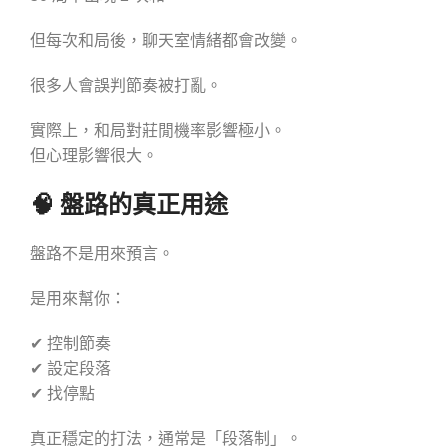
但每次和局後，聊天室情緒都會改變。
很多人會誤判節奏被打亂。
實際上，和局對莊閒機率影響極小。
但心理影響很大。
🧠 盤路的真正用途
盤路不是用來預言。
是用來幫你：
✔ 控制節奏
✔ 設定段落
✔ 找停點
真正穩定的打法，通常是「段落制」。