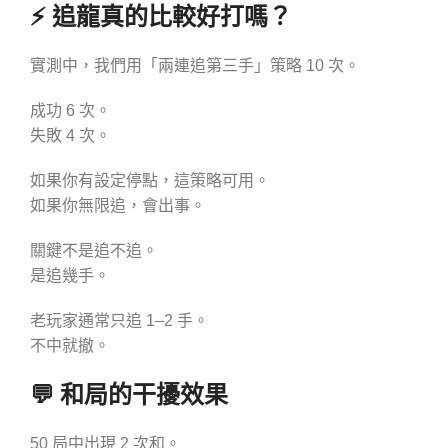
⚡ 追龍真的比較好打嗎？
實測中，我們用「兩連追第三手」策略 10 次。
成功 6 次。
失敗 4 次。
如果你有設定停點，這策略可用。
如果你無限追，會出事。
關鍵不是追不追。
是追幾手。
老玩家通常只追 1–2 手。
不中就撤。
💬 和局的干擾效果
50 局中出現 2 次和。