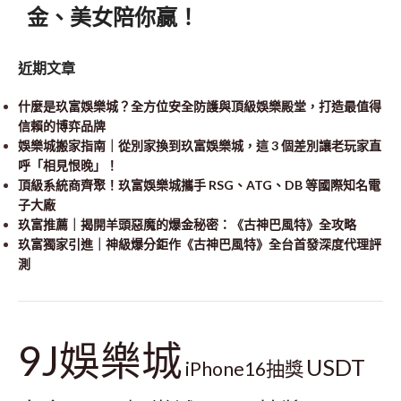
金、美女陪你贏！
近期文章
什麼是玖富娛樂城？全方位安全防護與頂級娛樂殿堂，打造最值得
信賴的博弈品牌
娛樂城搬家指南｜從別家換到玖富娛樂城，這 3 個差別讓老玩家直
呼「相見恨晚」！
頂級系統商齊聚！玖富娛樂城攜手 RSG、ATG、DB 等國際知名電
子大廠
玖富推薦｜揭開羊頭惡魔的爆金秘密：《古神巴風特》全攻略
玖富獨家引進｜神級爆分鉅作《古神巴風特》全台首發深度代理評
測
9J娛樂城
USDT
iPhone16抽獎