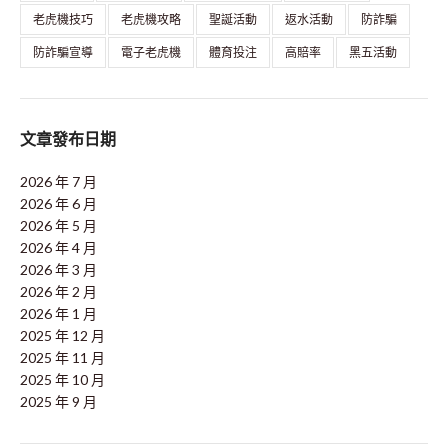
老虎機技巧
老虎機攻略
聖誕活動
返水活動
防詐騙
防詐騙宣導
電子老虎機
體育投注
高賠率
黑五活動
文章發布日期
2026 年 7 月
2026 年 6 月
2026 年 5 月
2026 年 4 月
2026 年 3 月
2026 年 2 月
2026 年 1 月
2025 年 12 月
2025 年 11 月
2025 年 10 月
2025 年 9 月