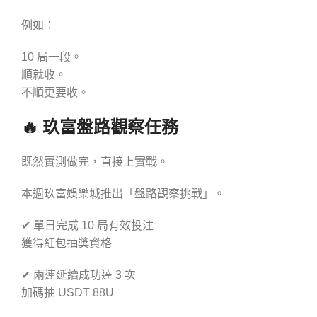
例如：
10 局一段。
順就收。
不順更要收。
🔥 玖富盤路觀察任務
既然實測做完，直接上實戰。
本週玖富娛樂城推出「盤路觀察挑戰」。
✔ 單日完成 10 局有效投注
獲得紅包抽獎資格
✔ 兩連延續成功達 3 次
加碼抽 USDT 88U