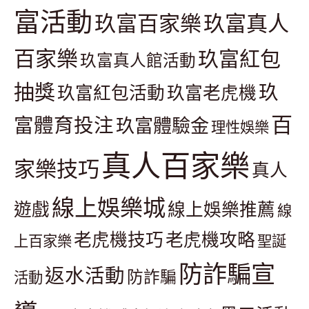
富活動
玖富百家樂
玖富真人
百家樂
玖富紅包
玖富真人館活動
抽獎
玖
玖富紅包活動
玖富老虎機
百
富體育投注
玖富體驗金
理性娛樂
真人百家樂
家樂技巧
真人
線上娛樂城
遊戲
線上娛樂推薦
線
老虎機技巧
老虎機攻略
上百家樂
聖誕
防詐騙宣
返水活動
防詐騙
活動