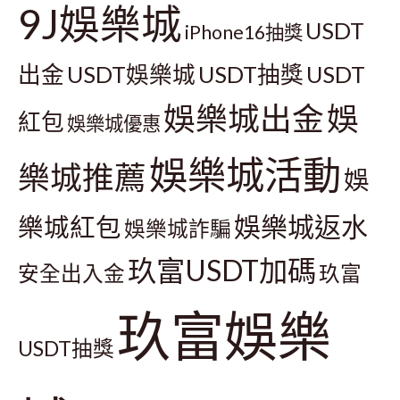
9J娛樂城
USDT
iPhone16抽獎
出金
USDT娛樂城
USDT抽獎
USDT
娛樂城出金
娛
紅包
娛樂城優惠
娛樂城活動
樂城推薦
娛
娛樂城返水
樂城紅包
娛樂城詐騙
玖富USDT加碼
安全出入金
玖富
玖富娛樂
USDT抽獎