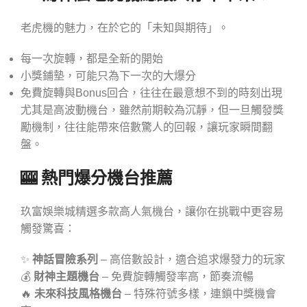
老虎機的魅力，在於它的「未知與期待」。
每一次旋轉，都是全新的開始
小獎鋪墊，可能只為下一次的大爆分
免費旋轉與Bonus回合，往往在最意想不到的時刻出現
尤其是高波動機台，雖然前期較為沉靜，但一旦觸發獎
勵機制，往往能帶來倍數驚人的回報，讓玩家瞬間翻
盤。
🎰 熱門爆分機台推薦
玖富娛樂城精選多款高人氣機台，讓你在挑戰中更容易
觸發驚喜：
✨
神話冒險系列
– 高倍數設計，適合追求爆發力的玩家
💰
財神主題機台
– 免費旋轉觸發率高，節奏流暢
🔥
未來科技風格機台
– 特殊符號多樣，連鎖中獎機會