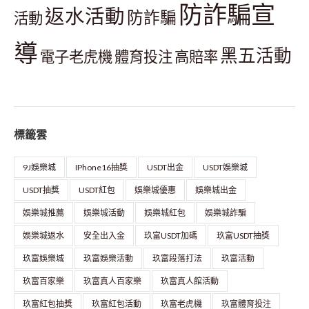
防詐騙宣
返水活動
防詐騙
活動
導
黑五活動
電子老虎機
體育投注
高賠率
標籤雲
9J娛樂城
IPhone16抽獎
USDT出金
USDT娛樂城
USDT抽獎
USDT紅包
娛樂城優惠
娛樂城出金
娛樂城推薦
娛樂城活動
娛樂城紅包
娛樂城詐騙
娛樂城返水
安全出入金
玖富USDT加碼
玖富USDT抽獎
玖富娛樂城
玖富娛樂活動
玖富段落打法
玖富活動
玖富百家樂
玖富真人百家樂
玖富真人館活動
玖富紅包抽獎
玖富紅包活動
玖富老虎機
玖富體育投注