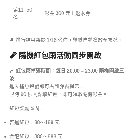
第11–50
彩金 300 元＋返水券
名
🔔 排行結果將於 1/16 公佈，獎勵自動發放至帳號。
🧨 隨機紅包雨活動同步開啟
🎉
紅包雨掉落時間：每日 20:00 – 23:00 隨機開啟三
波！
進入捕魚遊戲即可看到彈窗提示，
限時 90 秒內點擊紅包，即可領取隨機彩金。
紅包獎勵區間：
普通紅包：88～188 元
金龍紅包：388～888 元