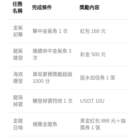
任務
完成條件
獎勵內容
名稱
金鯊
擊中金鯊魚 1 次
紅包 168 元
初擊
龍鯊
連續命中金鯊魚 3
彩金 500 元
連發
次
海底
單局累積獎勵超過
返水加倍券 1 張
爆發
1000 分
龍珠
觸發掉寶特效 1 次
USDT 10U
掉寶
金龍
黑金紅包 888 元＋抽
捕獲金龍魚
召喚
獎券 1 張