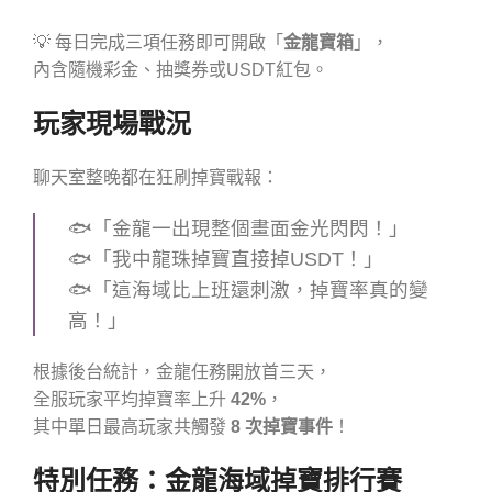
💡 每日完成三項任務即可開啟「
金龍寶箱
」，
內含隨機彩金、抽獎券或USDT紅包。
玩家現場戰況
聊天室整晚都在狂刷掉寶戰報：
🐟「金龍一出現整個畫面金光閃閃！」
🐟「我中龍珠掉寶直接掉USDT！」
🐟「這海域比上班還刺激，掉寶率真的變
高！」
根據後台統計，金龍任務開放首三天，
全服玩家平均掉寶率上升
42%
，
其中單日最高玩家共觸發
8 次掉寶事件
！
特別任務：金龍海域掉寶排行賽