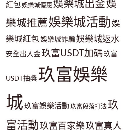
娛樂城出金
娛
紅包
娛樂城優惠
娛樂城活動
樂城推薦
娛
娛樂城返水
樂城紅包
娛樂城詐騙
玖富USDT加碼
安全出入金
玖富
玖富娛樂
USDT抽獎
城
玖
玖富娛樂活動
玖富段落打法
富活動
玖富百家樂
玖富真人