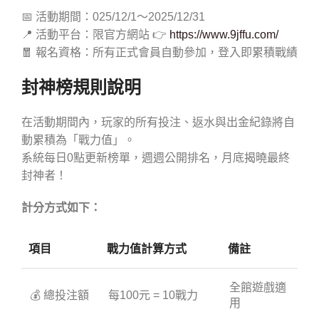
📅 活動期間：025/12/1～2025/12/31
📍 活動平台：限官方網站 👉
https://www.9jffu.com/
🧧 報名資格：所有正式會員自動參加，登入即累積戰績
封神榜規則說明
在活動期間內，玩家的所有投注、返水與出金紀錄將自
動累積為「戰力值」。
系統每日0點更新榜單，週週公開排名，月底揭曉最終
封神者！
計分方式如下：
項目
戰力值計算方式
備註
全館遊戲適
💰 總投注額
每100元 = 10戰力
用