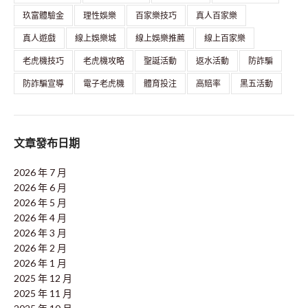
玖富體驗金
理性娛樂
百家樂技巧
真人百家樂
真人遊戲
線上娛樂城
線上娛樂推薦
線上百家樂
老虎機技巧
老虎機攻略
聖誕活動
返水活動
防詐騙
防詐騙宣導
電子老虎機
體育投注
高賠率
黑五活動
文章發布日期
2026 年 7 月
2026 年 6 月
2026 年 5 月
2026 年 4 月
2026 年 3 月
2026 年 2 月
2026 年 1 月
2025 年 12 月
2025 年 11 月