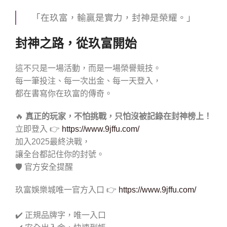
「在玖富，輸贏是實力，封神是榮耀。」
封神之路，從玖富開始
這不只是一場活動，而是一場榮譽競技。
每一筆投注、每一次出金、每一天登入，
都在書寫你在玖富的傳奇。
🔥
真正的玩家，不怕挑戰，只怕沒被記錄在封神榜上！
立即登入 👉
https://www.9jffu.com/
加入2025最終決戰，
讓全台都記住你的封號。
🛡️ 官方安全提醒
玖富娛樂城唯一官方入口 👉
https://www.9jffu.com/
✔️ 正規品牌字，唯一入口