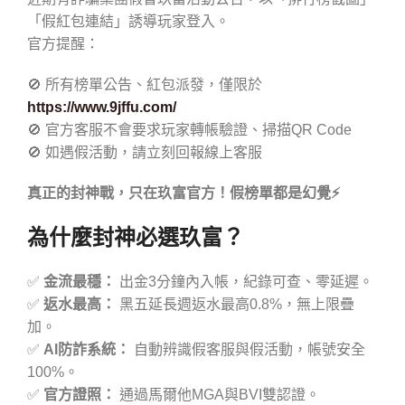
「假紅包連結」誘導玩家登入。
官方提醒：
🚫 所有榜單公告、紅包派發，僅限於
https://www.9jffu.com/
🚫 官方客服不會要求玩家轉帳驗證、掃描QR Code
🚫 如遇假活動，請立刻回報線上客服
真正的封神戰，只在玖富官方！假榜單都是幻覺⚡
為什麼封神必選玖富？
✅
金流最穩：
出金3分鐘內入帳，紀錄可查、零延遲。
✅
返水最高：
黑五延長週返水最高0.8%，無上限疊
加。
✅
AI防詐系統：
自動辨識假客服與假活動，帳號安全
100%。
✅
官方證照：
通過馬爾他MGA與BVI雙認證。