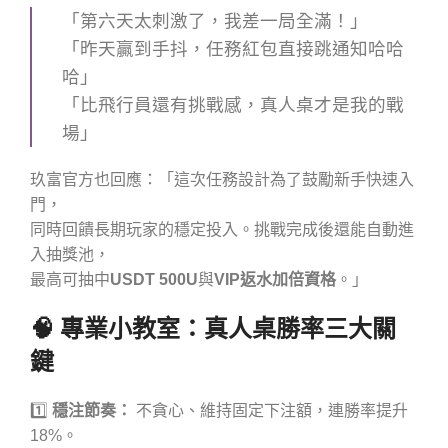
「第六天太刺激了，我差一局全滿！」
「昨天贏到手抖，任務紅包直接跳通知哈哈
哈」
「比飛行員還有挑戰感，真人桌才是我的戰
場」
玖富官方也回應：「這次任務設計為了鼓勵新手快速入
門，
同時回饋長期玩家的穩定投入。挑戰完成後還能自動進
入抽獎池，
最高可抽中
USDT 500U
與
VIP返水加倍資格
。」
🧠 專業小教室：真人桌勝率三大關
鍵
1️⃣
穩注節奏：
不貪心、維持固定下注額，連勝率提升
18%。