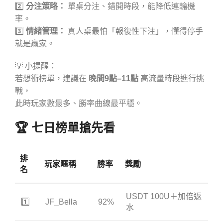
2️⃣
分注策略：
單桌分注、錯開時段，能降低連輸機
率。
3️⃣
情緒管理：
真人桌最怕「報復性下注」，懂得停手
就是贏家。
💡 小提醒：
若想衝榜單，建議在
晚間9點–11點
高流量時段進行挑
戰，
此時玩家數最多、勝率曲線最平穩。
🏆 七日榜單搶先看
排
玩家暱稱
勝率
獎勵
名
USDT 100U＋加倍返
1️⃣
JF_Bella
92%
水