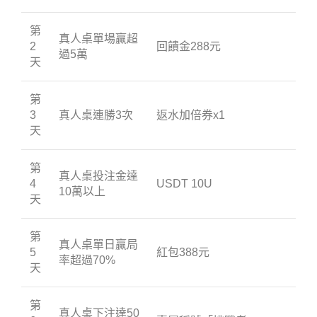
第
真人桌單場贏超
2
回饋金288元
過5萬
天
第
3
真人桌連勝3次
返水加倍券x1
天
第
真人桌投注金達
4
USDT 10U
10萬以上
天
第
真人桌單日贏局
5
紅包388元
率超過70%
天
第
真人桌下注達50