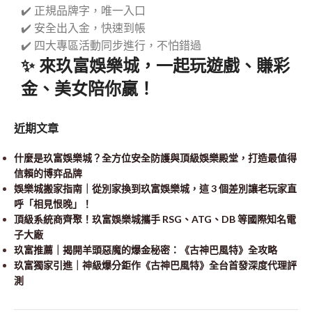
✔️ 正規品牌字，唯一入口
✔️ 安全出入金，快速到帳
✔️ 四大專區活動同步進行，不怕錯過
✨ 來玖富娛樂城，一起玩遊戲、賺彩
金、美女陪你贏！
近期文章
什麼是玖富娛樂城？全方位安全防護與頂級娛樂殿堂，打造最值得
信賴的博弈品牌
娛樂城搬家指南｜從別家換到玖富娛樂城，這 3 個差別讓老玩家直
呼「相見恨晚」！
頂級系統商齊聚！玖富娛樂城攜手 RSG、ATG、DB 等國際知名電
子大廠
玖富推薦｜揭開羊頭惡魔的爆金秘密：《古神巴風特》全攻略
玖富獨家引進｜神級爆分鉅作《古神巴風特》全台首發深度代理評
測