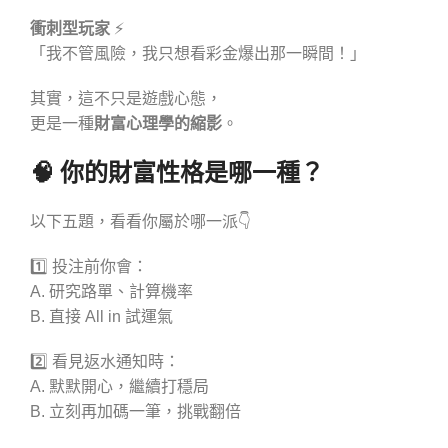
衝刺型玩家
⚡
「我不管風險，我只想看彩金爆出那一瞬間！」
其實，這不只是遊戲心態，
更是一種
財富心理學的縮影
。
🧠 你的財富性格是哪一種？
以下五題，看看你屬於哪一派👇
1️⃣ 投注前你會：
A. 研究路單、計算機率
B. 直接 All in 試運氣
2️⃣ 看見返水通知時：
A. 默默開心，繼續打穩局
B. 立刻再加碼一筆，挑戰翻倍