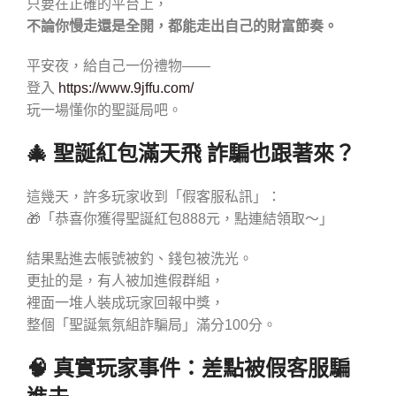
只要在正確的平台上，
不論你慢走還是全開，都能走出自己的財富節奏。
平安夜，給自己一份禮物——
登入
https://www.9jffu.com/
玩一場懂你的聖誕局吧。
🎄 聖誕紅包滿天飛 詐騙也跟著來？
這幾天，許多玩家收到「假客服私訊」：
🎁「恭喜你獲得聖誕紅包888元，點連結領取～」
結果點進去帳號被釣、錢包被洗光。
更扯的是，有人被加進假群組，
裡面一堆人裝成玩家回報中獎，
整個「聖誕氣氛組詐騙局」滿分100分。
🧠 真實玩家事件：差點被假客服騙