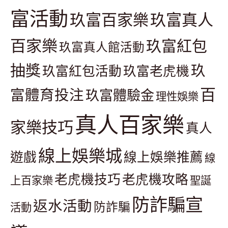
富活動
玖富百家樂
玖富真人
百家樂
玖富紅包
玖富真人館活動
抽獎
玖
玖富紅包活動
玖富老虎機
百
富體育投注
玖富體驗金
理性娛樂
真人百家樂
家樂技巧
真人
線上娛樂城
遊戲
線上娛樂推薦
線
老虎機技巧
老虎機攻略
上百家樂
聖誕
防詐騙宣
返水活動
防詐騙
活動