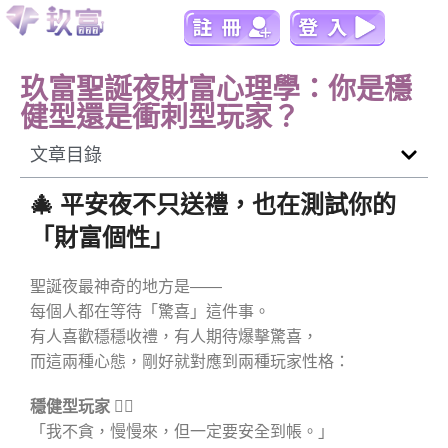
玖富聖誕夜財富心理學：你是穩
健型還是衝刺型玩家？
文章目錄
🎄 平安夜不只送禮，也在測試你的
「財富個性」
聖誕夜最神奇的地方是——
每個人都在等待「驚喜」這件事。
有人喜歡穩穩收禮，有人期待爆擊驚喜，
而這兩種心態，剛好就對應到兩種玩家性格：
穩健型玩家
🧘‍♂️
「我不貪，慢慢來，但一定要安全到帳。」