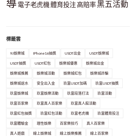
導
黑五活動
電子老虎機
體育投注
高賠率
標籤雲
9J娛樂城
IPhone16抽獎
USDT出金
USDT娛樂城
USDT抽獎
USDT紅包
娛樂城優惠
娛樂城出金
娛樂城推薦
娛樂城活動
娛樂城紅包
娛樂城詐騙
娛樂城返水
安全出入金
玖富USDT加碼
玖富USDT抽獎
玖富娛樂城
玖富娛樂活動
玖富段落打法
玖富活動
玖富百家樂
玖富真人百家樂
玖富真人館活動
玖富紅包抽獎
玖富紅包活動
玖富老虎機
玖富體育投注
玖富體驗金
理性娛樂
百家樂技巧
真人百家樂
真人遊戲
線上娛樂城
線上娛樂推薦
線上百家樂