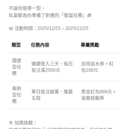
不論你是哪一型，
玖富都為你準備了對應的「聖誕任務」🎁
📅 活動時間：2025/12/23 – 2025/12/25
類型
任務內容
專屬獎勵
穩健
連續登入三天、每日
加倍返水券 + 紅
型任
投注滿2000元
包168元
務
衝刺
單日投注破萬、連贏
黑金紅包888元 +
型任
五局
金龍挑戰券
務
🎯 加碼挑戰：