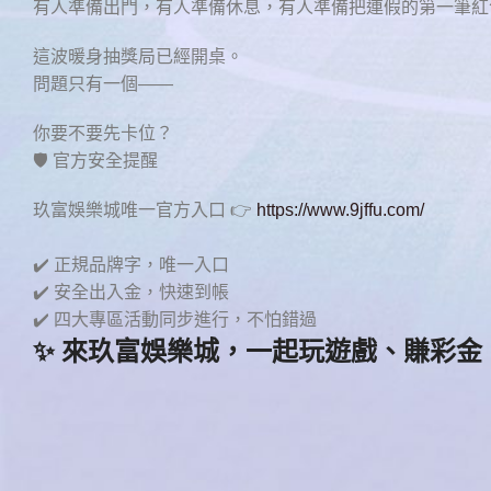
有人準備出門，有人準備休息，有人準備把連假的第一筆紅
這波暖身抽獎局已經開桌。
問題只有一個——
你要不要先卡位？
🛡️ 官方安全提醒
玖富娛樂城唯一官方入口 👉
https://www.9jffu.com/
✔️ 正規品牌字，唯一入口
✔️ 安全出入金，快速到帳
✔️ 四大專區活動同步進行，不怕錯過
✨ 來玖富娛樂城，一起玩遊戲、賺彩金