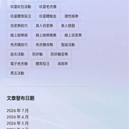
玖富紅包活動
玖富老虎機
玖富體育投注
玖富體驗金
理性娛樂
百家樂技巧
真人百家樂
真人遊戲
線上娛樂城
線上娛樂推薦
線上百家樂
老虎機技巧
老虎機攻略
聖誕活動
返水活動
防詐騙
防詐騙宣導
電子老虎機
體育投注
高賠率
黑五活動
文章發布日期
2026 年 7 月
2026 年 6 月
2026 年 5 月