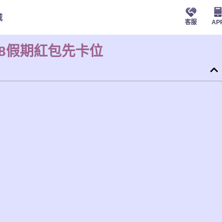
城
客服
AP
8假期紅包先卡位