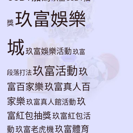
玖富娛樂
獎
城
玖富娛樂活動
玖富
玖富活動
玖
段落打法
富百家樂
玖富真人百
家樂
玖
玖富真人館活動
富紅包抽獎
玖富紅包活
玖富體育
動
玖富老虎機