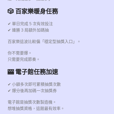
🎲 百家樂暖身任務
✔ 單日完成 5 次有效投注
✔ 連勝 3 局額外加碼抽
百家樂這波比較偏「穩定型抽獎入口」。
你不需要爆。
只需要完成節奏。
🎰 電子館任務加速
✔ 小額多次即可累積抽獎次數
✔ 爆分後再加碼一次抽獎券
電子館是抽獎次數製造機。
想堆抽獎資格，這館最有效率。