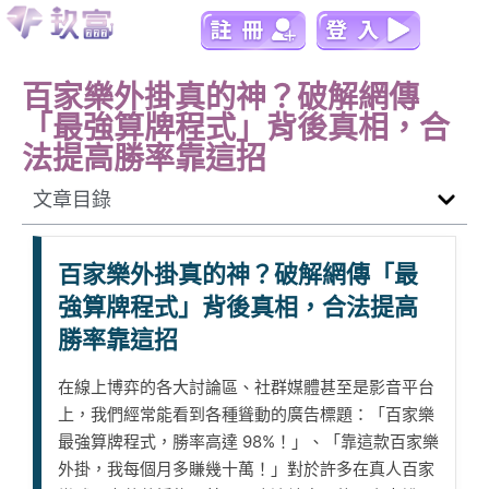
百家樂外掛真的神？破解網傳
「最強算牌程式」背後真相，合
法提高勝率靠這招
文章目錄
百家樂外掛真的神？破解網傳「最
強算牌程式」背後真相，合法提高
勝率靠這招
在線上博弈的各大討論區、社群媒體甚至是影音平台
上，我們經常能看到各種聳動的廣告標題：「百家樂
最強算牌程式，勝率高達 98%！」、「靠這款百家樂
外掛，我每個月多賺幾十萬！」對於許多在真人百家