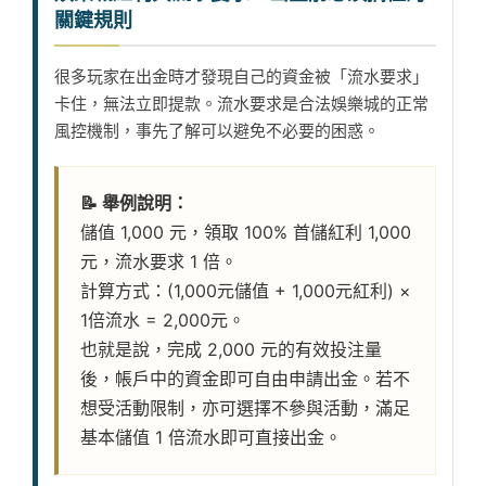
關鍵規則
很多玩家在出金時才發現自己的資金被「流水要求」
卡住，無法立即提款。流水要求是合法娛樂城的正常
風控機制，事先了解可以避免不必要的困惑。
📝 舉例說明：
儲值 1,000 元，領取 100% 首儲紅利 1,000
元，流水要求 1 倍。
計算方式：(1,000元儲值 + 1,000元紅利) ×
1倍流水 = 2,000元。
也就是說，完成 2,000 元的有效投注量
後，帳戶中的資金即可自由申請出金。若不
想受活動限制，亦可選擇不參與活動，滿足
基本儲值 1 倍流水即可直接出金。