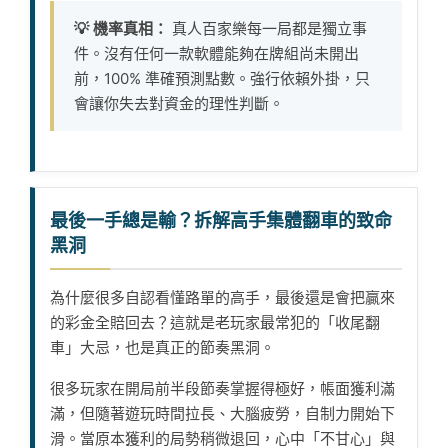
💡 機率真相：
真人百家樂每一局都是獨立事
件。沒有任何一款軟體能夠在牌組尚未開出
前，100% 準確預測點數。強行依賴外掛，只
會讓你失去對資金的理性判斷。
最後一手總是輸？拆解高手集體翻車的致命
黑洞
為什麼很多自認看懂路單的高手，最後還是會把贏來
的彩金全賠回去？這就是老玩家最常犯的「收尾翻
車」大忌，也是真正的節奏黑洞。
很多玩家在開局前半段節奏掌握得極好，帳面獲利滿
滿，但隨著遊玩時間拉長、大腦疲勞，自制力開始下
滑。當原本獲利的局勢稍微退回，心中「不甘心」與