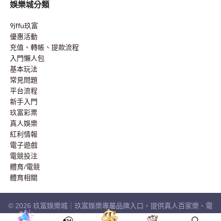
娛樂城分類
9jffu玖富
優惠活動
充值、轉帳、提款流程
入門懶人包
基本玩法
常見問題
平台流程
新手入門
玖富彩票
真人娛樂
紅利情報
電子遊戲
電競投注
體育/電競
體育相關
© 2026 玖富娛樂城｜玖富娛樂專屬品牌入口，提供真人百家樂、電
子遊戲、體育賽事、捕魚競技、棋牌及彩票投注。公平安全、快速