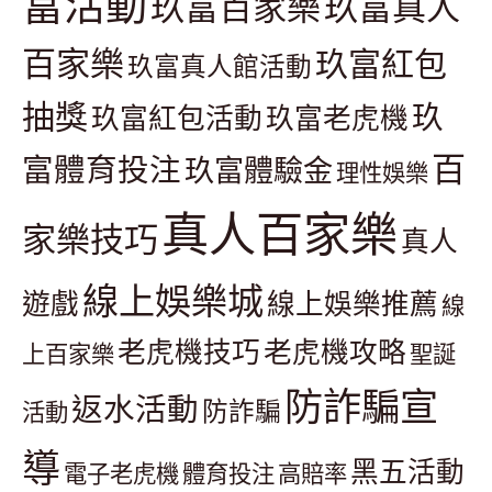
富活動
玖富百家樂
玖富真人
百家樂
玖富紅包
玖富真人館活動
抽獎
玖
玖富紅包活動
玖富老虎機
百
富體育投注
玖富體驗金
理性娛樂
真人百家樂
家樂技巧
真人
線上娛樂城
遊戲
線上娛樂推薦
線
老虎機技巧
老虎機攻略
上百家樂
聖誕
防詐騙宣
返水活動
防詐騙
活動
導
黑五活動
電子老虎機
體育投注
高賠率