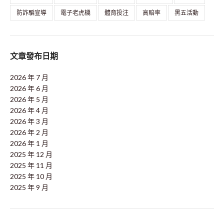
防詐騙宣導
電子老虎機
體育投注
高賠率
黑五活動
文章發布日期
2026 年 7 月
2026 年 6 月
2026 年 5 月
2026 年 4 月
2026 年 3 月
2026 年 2 月
2026 年 1 月
2025 年 12 月
2025 年 11 月
2025 年 10 月
2025 年 9 月