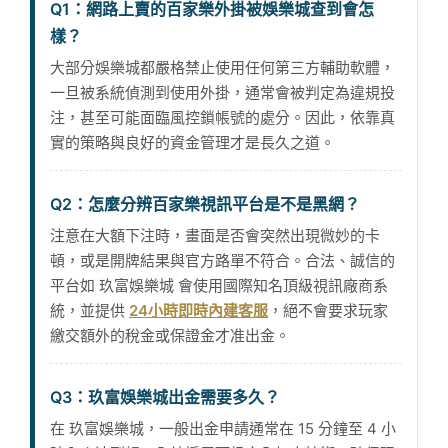
Q1：網路上賣的百家樂外掛被娛樂城查到會怎
樣？
大部分娛樂城都嚴格禁止使用任何第三方輔助軟體，
一旦被系統偵測到使用外掛，通常會被判定為違規投
注，甚至可能面臨風控鎖帳號的處分。因此，依靠真
實的策略與良好的資金管理才是長久之道。
Q2：怎麼分辨百家樂視訊平台是不是黑網？
注意在大額下注時，畫面是否會突然出現微妙的卡
頓，或是開牌結果與官方路單不符合。合法、誠信的
平台如 玖富娛樂城 會使用國際知名頂級視訊廠商系
統，並提供
24小時即時內建客服
，絕不會要求玩家
繳交額外的稅金或保證金才准出金。
Q3：玖富娛樂城出金需要多久？
在 玖富娛樂城，一般出金申請通常在 15 分鐘至 4 小