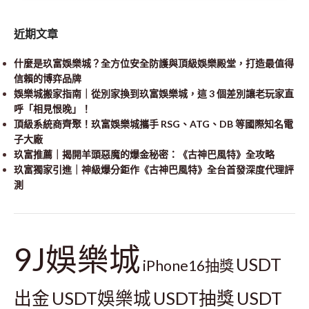
近期文章
什麼是玖富娛樂城？全方位安全防護與頂級娛樂殿堂，打造最值得
信賴的博弈品牌
娛樂城搬家指南｜從別家換到玖富娛樂城，這 3 個差別讓老玩家直
呼「相見恨晚」！
頂級系統商齊聚！玖富娛樂城攜手 RSG、ATG、DB 等國際知名電
子大廠
玖富推薦｜揭開羊頭惡魔的爆金秘密：《古神巴風特》全攻略
玖富獨家引進｜神級爆分鉅作《古神巴風特》全台首發深度代理評
測
9J娛樂城
USDT
iPhone16抽獎
出金
USDT娛樂城
USDT抽獎
USDT