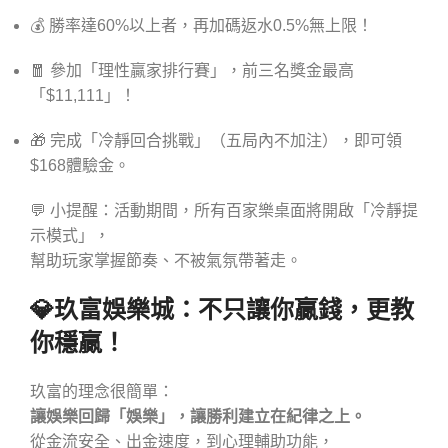
💰 勝率達60%以上者，再加碼返水0.5%無上限！
🧧 參加「理性贏家排行賽」，前三名獎金最高
「$11,111」！
🎁 完成「冷靜回合挑戰」（五局內不加注），即可領
$168體驗金。
💬 小提醒：活動期間，所有百家樂桌面將開啟「冷靜提
示模式」，
幫助玩家掌握節奏、不被氣氛帶著走。
💎玖富娛樂城：不只讓你贏錢，更教
你穩贏！
玖富的理念很簡單：
讓娛樂回歸「娛樂」，讓勝利建立在紀律之上。
從金流安全、出金速度，到心理輔助功能，