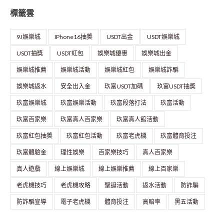
標籤雲
9J娛樂城
IPhone16抽獎
USDT出金
USDT娛樂城
USDT抽獎
USDT紅包
娛樂城優惠
娛樂城出金
娛樂城推薦
娛樂城活動
娛樂城紅包
娛樂城詐騙
娛樂城返水
安全出入金
玖富USDT加碼
玖富USDT抽獎
玖富娛樂城
玖富娛樂活動
玖富段落打法
玖富活動
玖富百家樂
玖富真人百家樂
玖富真人館活動
玖富紅包抽獎
玖富紅包活動
玖富老虎機
玖富體育投注
玖富體驗金
理性娛樂
百家樂技巧
真人百家樂
真人遊戲
線上娛樂城
線上娛樂推薦
線上百家樂
老虎機技巧
老虎機攻略
聖誕活動
返水活動
防詐騙
防詐騙宣導
電子老虎機
體育投注
高賠率
黑五活動