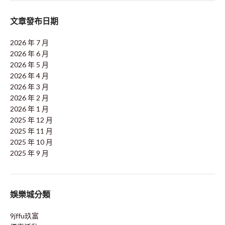
文章發布日期
2026 年 7 月
2026 年 6 月
2026 年 5 月
2026 年 4 月
2026 年 3 月
2026 年 2 月
2026 年 1 月
2025 年 12 月
2025 年 11 月
2025 年 10 月
2025 年 9 月
娛樂城分類
9jffu玖富