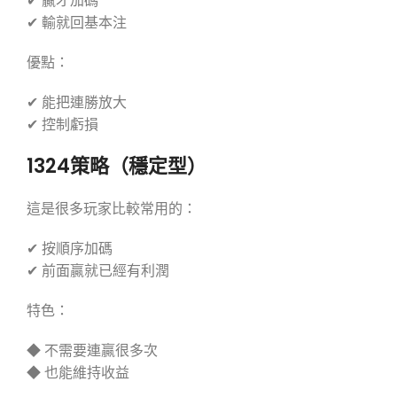
✔ 贏才加碼
✔ 輸就回基本注
優點：
✔ 能把連勝放大
✔ 控制虧損
1324策略（穩定型）
這是很多玩家比較常用的：
✔ 按順序加碼
✔ 前面贏就已經有利潤
特色：
◆ 不需要連贏很多次
◆ 也能維持收益