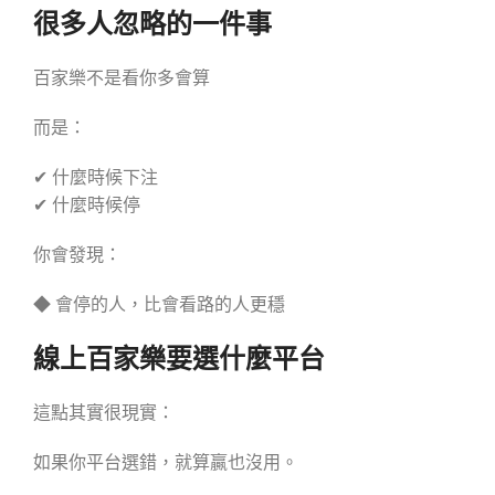
很多人忽略的一件事
百家樂不是看你多會算
而是：
✔ 什麼時候下注
✔ 什麼時候停
你會發現：
◆ 會停的人，比會看路的人更穩
線上百家樂要選什麼平台
這點其實很現實：
如果你平台選錯，就算贏也沒用。