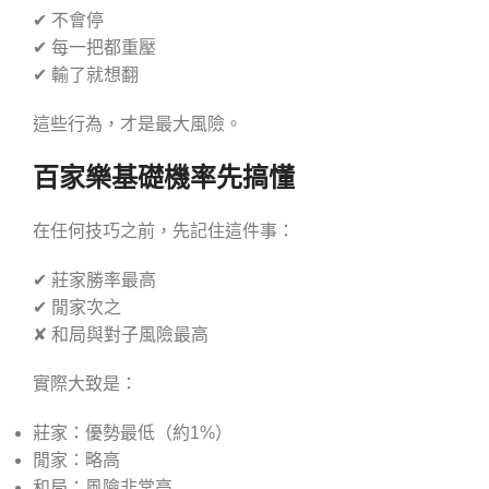
✔ 不會停
✔ 每一把都重壓
✔ 輸了就想翻
這些行為，才是最大風險。
百家樂基礎機率先搞懂
在任何技巧之前，先記住這件事：
✔ 莊家勝率最高
✔ 閒家次之
✘ 和局與對子風險最高
實際大致是：
莊家：優勢最低（約1%）
閒家：略高
和局：風險非常高