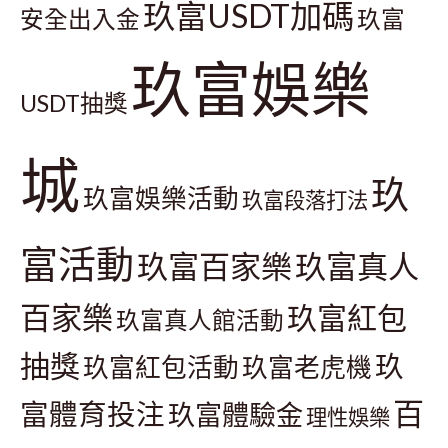
玖富USDT加碼
安全出入金
玖富
玖富娛樂
USDT抽獎
城
玖
玖富娛樂活動
玖富段落打法
富活動
玖富百家樂
玖富真人
百家樂
玖富紅包
玖富真人館活動
抽獎
玖
玖富紅包活動
玖富老虎機
百
富體育投注
玖富體驗金
理性娛樂