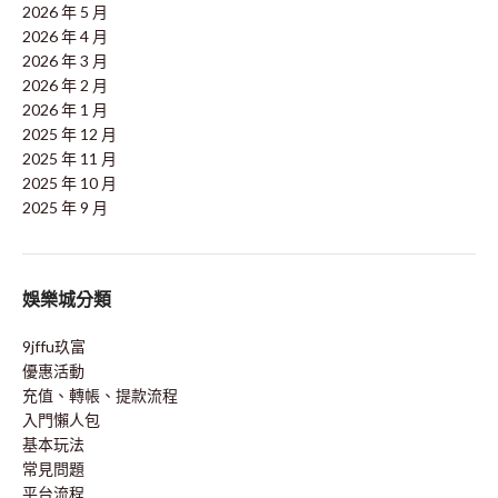
2026 年 5 月
2026 年 4 月
2026 年 3 月
2026 年 2 月
2026 年 1 月
2025 年 12 月
2025 年 11 月
2025 年 10 月
2025 年 9 月
娛樂城分類
9jffu玖富
優惠活動
充值、轉帳、提款流程
入門懶人包
基本玩法
常見問題
平台流程