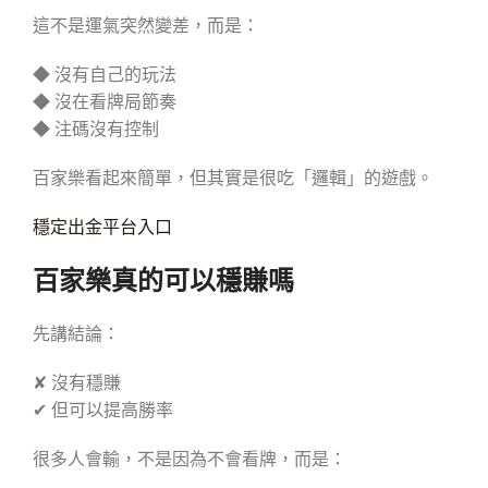
這不是運氣突然變差，而是：
◆ 沒有自己的玩法
◆ 沒在看牌局節奏
◆ 注碼沒有控制
百家樂看起來簡單，但其實是很吃「邏輯」的遊戲。
穩定出金平台入口
百家樂真的可以穩賺嗎
先講結論：
✘ 沒有穩賺
✔ 但可以提高勝率
很多人會輸，不是因為不會看牌，而是：