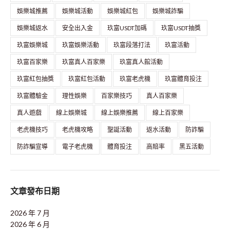
娛樂城推薦
娛樂城活動
娛樂城紅包
娛樂城詐騙
娛樂城返水
安全出入金
玖富USDT加碼
玖富USDT抽獎
玖富娛樂城
玖富娛樂活動
玖富段落打法
玖富活動
玖富百家樂
玖富真人百家樂
玖富真人館活動
玖富紅包抽獎
玖富紅包活動
玖富老虎機
玖富體育投注
玖富體驗金
理性娛樂
百家樂技巧
真人百家樂
真人遊戲
線上娛樂城
線上娛樂推薦
線上百家樂
老虎機技巧
老虎機攻略
聖誕活動
返水活動
防詐騙
防詐騙宣導
電子老虎機
體育投注
高賠率
黑五活動
文章發布日期
2026 年 7 月
2026 年 6 月