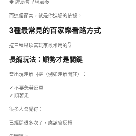
◆ 牌局會呈現節奏
而這個節奏，就是你進場的依據。
3種最常見的百家樂看路方式
這三種是玖富玩家最常用的👇
長龍玩法：順勢才是關鍵
當出現連續同邊（例如連續開莊）：
✔ 不要急著反買
✔ 順著走
很多人會覺得：
已經開很多次了，應該會反轉