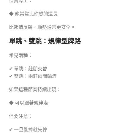
但實際上：
◆ 龍常常比你想的還長
比起猜反轉，順勢通常更安全。
單跳、雙跳：規律型牌路
常見兩種：
✔ 單跳：莊閒交替
✔ 雙跳：兩莊兩閒輪流
如果這種節奏持續出現：
◆ 可以跟著規律走
但要注意：
✔ 一旦亂掉就先停