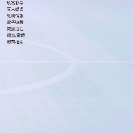
玖富彩票
真人娛樂
紅利情報
電子遊戲
電競投注
體育/電競
體育相關