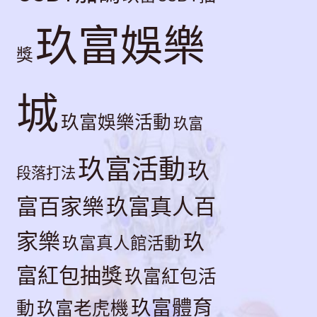
玖富娛樂
獎
城
玖富娛樂活動
玖富
玖富活動
玖
段落打法
富百家樂
玖富真人百
家樂
玖
玖富真人館活動
富紅包抽獎
玖富紅包活
玖富體育
動
玖富老虎機