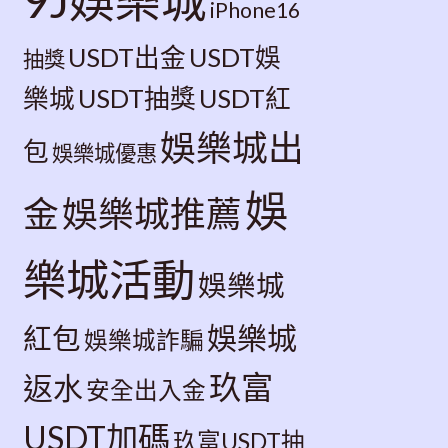
9J娛樂城
iPhone16
USDT出金
USDT娛
抽獎
樂城
USDT抽獎
USDT紅
娛樂城出
包
娛樂城優惠
娛
金
娛樂城推薦
樂城活動
娛樂城
娛樂城
紅包
娛樂城詐騙
玖富
返水
安全出入金
USDT加碼
玖富USDT抽