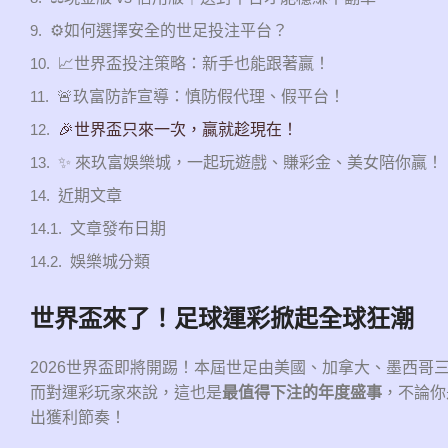
⚙️如何選擇安全的世足投注平台？
📈世界盃投注策略：新手也能跟著贏！
🚨玖富防詐宣導：慎防假代理、假平台！
🎉世界盃只來一次，贏就趁現在！
✨ 來玖富娛樂城，一起玩遊戲、賺彩金、美女陪你贏！
近期文章
文章發布日期
娛樂城分類
世界盃來了！足球運彩掀起全球狂潮
2026世界盃即將開踢！本屆世足由美國、加拿大、墨西哥
而對運彩玩家來說，這也是
最值得下注的年度盛事
，不論你
出獲利節奏！