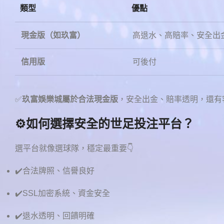
類型
優點
現金版（如玖富）
高退水、高賠率、安全出
信用版
可後付
✅
玖富娛樂城屬於合法現金版
，安全出金、賠率透明，還有
⚙️如何選擇安全的世足投注平台？
選平台就像選球隊，穩定最重要👇
✔️合法牌照、信譽良好
✔️SSL加密系統、資金安全
✔️退水透明、回饋明確