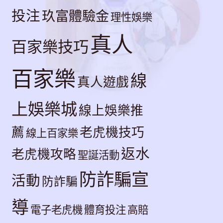
投注
玖富體驗金
理性娛樂
真人
百家樂技巧
百家樂
線
真人遊戲
上娛樂城
線上娛樂推
薦
老虎機技巧
線上百家樂
返水
老虎機攻略
聖誕活動
防詐騙宣
活動
防詐騙
導
電子老虎機
體育投注
高賠