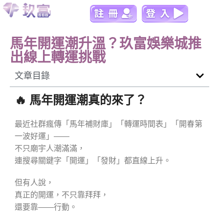
馬年開運潮升溫？玖富娛樂城推
出線上轉運挑戰
文章目錄
🔥 馬年開運潮真的來了？
最近社群瘋傳「馬年補財庫」「轉運時間表」「開春第
一波好運」——
不只廟宇人潮滿滿，
連搜尋關鍵字「開運」「發財」都直線上升。
但有人說，
真正的開運，不只靠拜拜，
還要靠——行動。