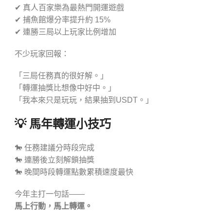
✔ 真人百家樂為最熱門開運遊戲
✔ 捕魚館爆分率提升約 15%
✔ 連勝三局以上玩家比例增加
不少玩家回報：
「三局任務真的很好解。」
「轉運抽獎比想像中好中。」
「我本來只是玩玩，結果抽到USDT。」
💡 馬年轉運小技巧
🐎 任務建議分時段完成
🐎 連勝後立刻解鎖抽獎
🐎 晚間時段轉運點數累積速度最快
今年主打一句話——
馬上行動，馬上轉運。