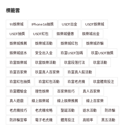
標籤雲
9J娛樂城
IPhone16抽獎
USDT出金
USDT娛樂城
USDT抽獎
USDT紅包
娛樂城優惠
娛樂城出金
娛樂城推薦
娛樂城活動
娛樂城紅包
娛樂城詐騙
娛樂城返水
安全出入金
玖富USDT加碼
玖富USDT抽獎
玖富娛樂城
玖富娛樂活動
玖富段落打法
玖富活動
玖富百家樂
玖富真人百家樂
玖富真人館活動
玖富紅包抽獎
玖富紅包活動
玖富老虎機
玖富體育投注
玖富體驗金
理性娛樂
百家樂技巧
真人百家樂
真人遊戲
線上娛樂城
線上娛樂推薦
線上百家樂
老虎機技巧
老虎機攻略
聖誕活動
返水活動
防詐騙
防詐騙宣導
電子老虎機
體育投注
高賠率
黑五活動