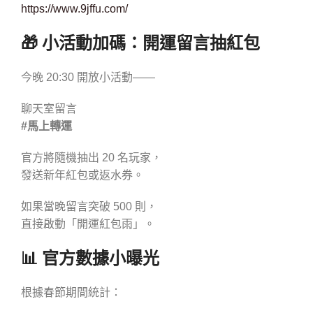
https://www.9jffu.com/
🎁 小活動加碼：開運留言抽紅包
今晚 20:30 開放小活動——
聊天室留言
#馬上轉運
官方將隨機抽出 20 名玩家，
發送新年紅包或返水券。
如果當晚留言突破 500 則，
直接啟動「開運紅包雨」。
📊 官方數據小曝光
根據春節期間統計：