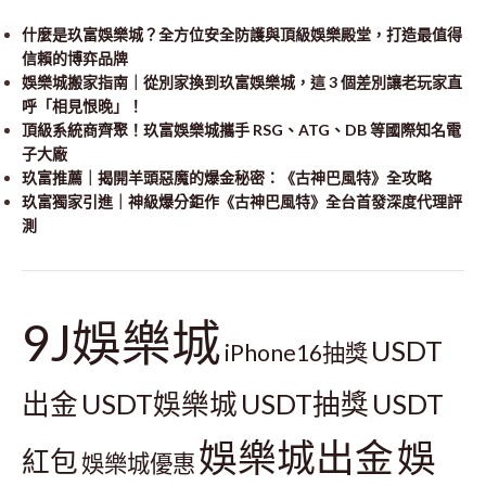
什麼是玖富娛樂城？全方位安全防護與頂級娛樂殿堂，打造最值得
信賴的博弈品牌
娛樂城搬家指南｜從別家換到玖富娛樂城，這 3 個差別讓老玩家直
呼「相見恨晚」！
頂級系統商齊聚！玖富娛樂城攜手 RSG、ATG、DB 等國際知名電
子大廠
玖富推薦｜揭開羊頭惡魔的爆金秘密：《古神巴風特》全攻略
玖富獨家引進｜神級爆分鉅作《古神巴風特》全台首發深度代理評
測
9J娛樂城
USDT
iPhone16抽獎
出金
USDT娛樂城
USDT抽獎
USDT
娛樂城出金
娛
紅包
娛樂城優惠