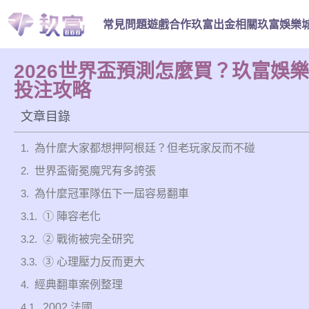
常見問題
遊戲合作
玖富出金相關
玖富娛樂
2026世界盃預測怎麼買？玖富娛
投注攻略
文章目錄
為什麼大家都想押阿根廷？但老玩家反而不碰
世界盃衛冕魔咒有多誇張
為什麼冠軍隊伍下一屆容易翻車
① 陣容老化
② 戰術被完全研究
③ 心理壓力反而更大
經典翻車案例整理
2002 法國