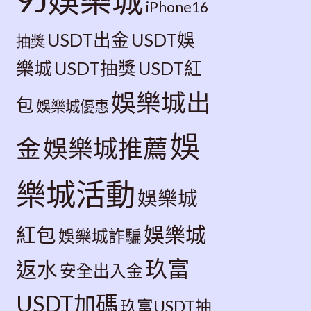
9J娛樂城
iPhone16
USDT出金
USDT娛
抽獎
樂城
USDT抽獎
USDT紅
娛樂城出
包
娛樂城優惠
娛
金
娛樂城推薦
樂城活動
娛樂城
娛樂城
紅包
娛樂城詐騙
玖富
返水
安全出入金
USDT加碼
玖富USDT抽