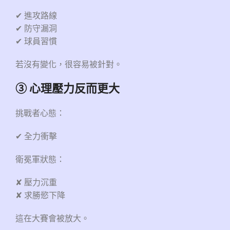
✔ 進攻路線
✔ 防守漏洞
✔ 球員習慣
若沒有變化，很容易被針對。
③ 心理壓力反而更大
挑戰者心態：
✔ 全力衝擊
衛冕軍狀態：
✘ 壓力沉重
✘ 求勝慾下降
這在大賽會被放大。