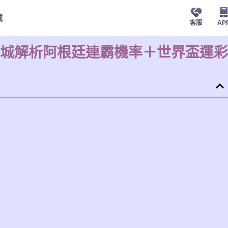
城
客服
AP
樂城解析阿根廷連霸機率＋世界盃運彩