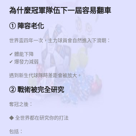
為什麼冠軍隊伍下一屆容易翻車
① 陣容老化
世界盃四年一次，主力球員會自然進入下滑期：
✔ 體能下降
✔ 爆發力減弱
遇到新生代球隊時差距會被放大。
② 戰術被完全研究
奪冠之後：
◆ 全世界都在研究你的打法
包括：