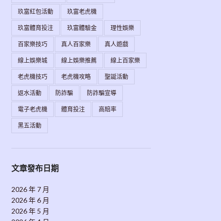
玖富紅包活動
玖富老虎機
玖富體育投注
玖富體驗金
理性娛樂
百家樂技巧
真人百家樂
真人遊戲
線上娛樂城
線上娛樂推薦
線上百家樂
老虎機技巧
老虎機攻略
聖誕活動
返水活動
防詐騙
防詐騙宣導
電子老虎機
體育投注
高賠率
黑五活動
文章發布日期
2026 年 7 月
2026 年 6 月
2026 年 5 月