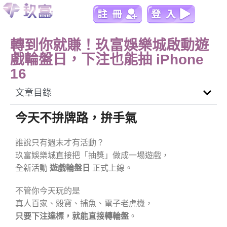
轉到你就賺！玖富娛樂城啟動遊
戲輪盤日，下注也能抽 iPhone
16
文章目錄
今天不拚牌路，拚手氣
誰說只有週末才有活動？
玖富娛樂城直接把「抽獎」做成一場遊戲，
全新活動
遊戲輪盤日
正式上線。
不管你今天玩的是
真人百家、骰寶、捕魚、電子老虎機，
只要下注達標，就能直接轉輪盤
。