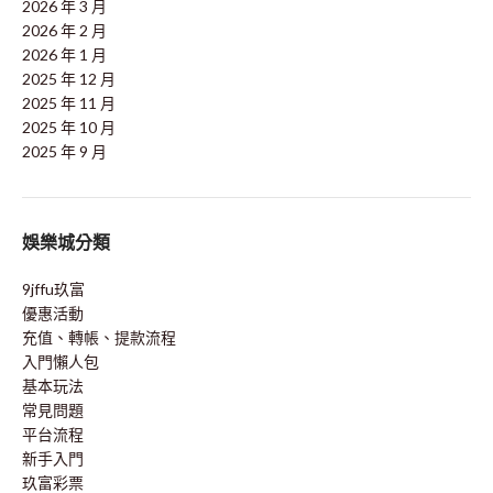
2026 年 3 月
2026 年 2 月
2026 年 1 月
2025 年 12 月
2025 年 11 月
2025 年 10 月
2025 年 9 月
娛樂城分類
9jffu玖富
優惠活動
充值、轉帳、提款流程
入門懶人包
基本玩法
常見問題
平台流程
新手入門
玖富彩票