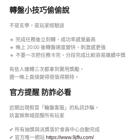
轉盤小技巧偷偷說
不是玄學，是玩家經驗談
🔹 完成任務後立刻轉，成功率感覺最高
🔹 晚上 20:00 後轉盤速度變快，刺激感更強
🔹 不要一次把任務卡完，分段完成比較容易連續中獎
有些人連轉三次都拿到實用獎勵，
週一晚上直接變得很值得期待。
官方提醒 防詐必看
近期出現假冒「輪盤客服」的私訊詐騙，
玖富娛樂城提醒所有玩家
✔ 所有抽獎與派獎皆於會員中心自動完成
✔ 官方唯一網站
https://www.9jffu.com/