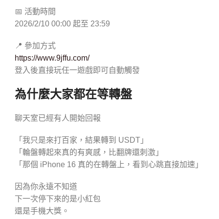
📅 活動時間
2026/2/10 00:00 起至 23:59
📍 參加方式
https://www.9jffu.com/
登入後直接玩任一遊戲即可自動觸發
為什麼大家都在等轉盤
聊天室已經有人開始回報
「我只是來打百家，結果轉到 USDT」
「輪盤轉起來真的有爽感，比翻牌還刺激」
「那個 iPhone 16 真的在轉盤上，看到心跳直接加速」
因為你永遠不知道
下一次停下來的是小紅包
還是手機大獎。