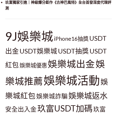
玖富獨家引進｜神級爆分鉅作《古神巴風特》全台首發深度代理評
測
9J娛樂城
USDT
iPhone16抽獎
出金
USDT娛樂城
USDT抽獎
USDT
娛樂城出金
娛
紅包
娛樂城優惠
娛樂城活動
樂城推薦
娛
娛樂城返水
樂城紅包
娛樂城詐騙
玖富USDT加碼
安全出入金
玖富