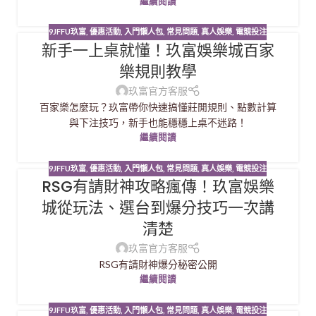
繼續閱讀
9JFFU玖富
,
優惠活動
,
入門懶人包
,
常見問題
,
真人娛樂
,
電競投注
新手一上桌就懂！玖富娛樂城百家
樂規則教學
玖富官方客服
百家樂怎麼玩？玖富帶你快速搞懂莊閒規則、點數計算
與下注技巧，新手也能穩穩上桌不迷路！
繼續閱讀
9JFFU玖富
,
優惠活動
,
入門懶人包
,
常見問題
,
真人娛樂
,
電競投注
RSG有請財神攻略瘋傳！玖富娛樂
城從玩法、選台到爆分技巧一次講
清楚
玖富官方客服
RSG有請財神爆分秘密公開
繼續閱讀
9JFFU玖富
,
優惠活動
,
入門懶人包
,
常見問題
,
真人娛樂
,
電競投注