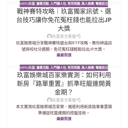
9JFFU玖富
,
優惠活動
,
入門懶人包
,
常見問題
,
真人娛樂
,
電競投注
戰神賽特攻略｜玖富獨家訊號、選
台技巧讓你免花冤枉錢也能拉出JP
大獎
玖富官方客服
玖富娛樂城分享戰神賽特選台與RTP攻略，教你辨識訊
號與咬吐分週期，免花冤枉錢輕鬆拉出JP大獎。
繼續閱讀
9JFFU玖富
,
優惠活動
,
入門懶人包
,
常見問題
,
真人娛樂
,
電競投注
玖富娛樂城百家樂實測：如何利用
新房『路單重置』抓準旺龍連開黃
金期？
玖富官方客服
本文實測玖富娛樂城百家樂，揭密利用新房路單重置精
準捕捉旺龍連開的控盤技術。
繼續閱讀