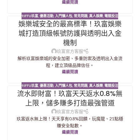
繼續閱讀
9JFFU玖富
,
優惠活動
,
入門懶人包
,
常見問題
,
真人娛樂
,
電競投注
娛樂城安全的最高標準！玖富娛樂
城打造頂級帳號防護與透明出入金
機制
玖富官方客服
解析玖富娛樂城的安全加密、多重防禦及透明出入金流
程，建立頂級品牌信任。
繼續閱讀
9JFFU玖富
,
優惠活動
,
入門懶人包
,
常見問題
,
真人娛樂
,
電競投注
流水即財富！玖富天天返水0.8%無
上限，儲多賺多打造最強管道
玖富官方客服
玖富返水無上限！天天享有0.8%回饋，玩魔龍、21點穩
賺安全點數。
繼續閱讀