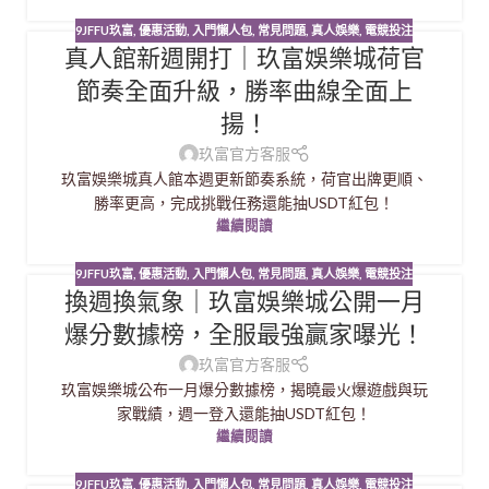
9JFFU玖富
,
優惠活動
,
入門懶人包
,
常見問題
,
真人娛樂
,
電競投注
真人館新週開打｜玖富娛樂城荷官
節奏全面升級，勝率曲線全面上
揚！
玖富官方客服
玖富娛樂城真人館本週更新節奏系統，荷官出牌更順、
勝率更高，完成挑戰任務還能抽USDT紅包！
繼續閱讀
9JFFU玖富
,
優惠活動
,
入門懶人包
,
常見問題
,
真人娛樂
,
電競投注
換週換氣象｜玖富娛樂城公開一月
爆分數據榜，全服最強贏家曝光！
玖富官方客服
玖富娛樂城公布一月爆分數據榜，揭曉最火爆遊戲與玩
家戰績，週一登入還能抽USDT紅包！
繼續閱讀
9JFFU玖富
,
優惠活動
,
入門懶人包
,
常見問題
,
真人娛樂
,
電競投注