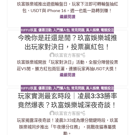
玖富娛樂城推出遊戲輪盤日，玩家下注即可轉輪盤抽紅
包、USDT與 iPhone 16，週一也能一路轉到賺！
繼續閱讀
9JFFU玖富
,
優惠活動
,
入門懶人包
,
常見問題
,
真人娛樂
,
電競投注
今晚你是莊還是閒？玖富娛樂城推
出玩家對決日，投票贏紅包！
玖富官方客服
玖富娛樂城開放「玩家對決日」活動，全服分陣營投票
莊VS閒，勝方紅包雨狂灑，連勝玩家再抽USDT大獎！
繼續閱讀
9JFFU玖富
,
優惠活動
,
入門懶人包
,
常見問題
,
真人娛樂
,
電競投注
玩家實測最玄時段｜凌晨3:33勝率
竟然爆表？玖富娛樂城深夜奇談！
玖富官方客服
玩家揭露深夜奇談！凌晨3:33成為爆分關鍵時段，玖富
娛樂城同步推出「午夜爆分任務」，挑戰夜貓專屬獎
勵。