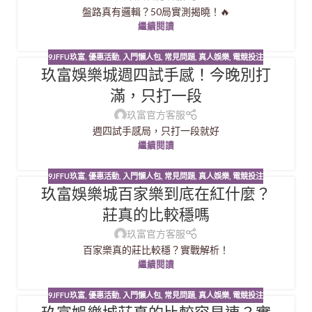
盤路真有邏輯？50局實測揭曉！🔥
繼續閱讀
9JFFU玖富
,
優惠活動
,
入門懶人包
,
常見問題
,
真人娛樂
,
電競投注
玖富娛樂城週四試手感！今晚別打
滿，只打一段
玖富官方客服
週四試手感局，只打一段就好
繼續閱讀
9JFFU玖富
,
優惠活動
,
入門懶人包
,
常見問題
,
真人娛樂
,
電競投注
玖富娛樂城百家樂到底在紅什麼？
莊真的比較穩嗎
玖富官方客服
百家樂真的莊比較穩？實戰解析！
繼續閱讀
9JFFU玖富
,
優惠活動
,
入門懶人包
,
常見問題
,
真人娛樂
,
電競投注