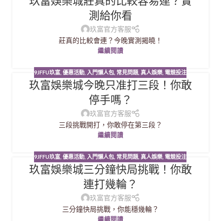
玖富娛樂城莊真的比較容易連？實
測給你看
玖富官方客服
莊真的比較會連？今晚實測揭曉！
繼續閱讀
9JFFU玖富
,
優惠活動
,
入門懶人包
,
常見問題
,
真人娛樂
,
電競投注
玖富娛樂城今晚只准打三段！你敢
停手嗎？
玖富官方客服
三段挑戰開打，你敢停在第三段？
繼續閱讀
9JFFU玖富
,
優惠活動
,
入門懶人包
,
常見問題
,
真人娛樂
,
電競投注
玖富娛樂城三分鐘快局挑戰！你敢
連打幾輪？
玖富官方客服
三分鐘快局挑戰，你能穩幾輪？
繼續閱讀