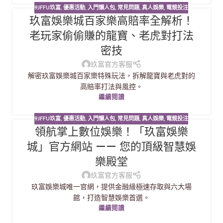
9JFFU玖富
,
優惠活動
,
入門懶人包
,
常見問題
,
真人娛樂
,
電競投注
玖富娛樂城百家樂高賠率全解析！
老玩家偷偷賺的龍寶、老虎對打法
密技
玖富官方客服
解密玖富娛樂城百家樂特殊玩法，拆解龍寶與老虎對的
高賠率打法與風控。
繼續閱讀
9JFFU玖富
,
優惠活動
,
入門懶人包
,
常見問題
,
真人娛樂
,
電競投注
領航掌上數位娛樂！「玖富娛樂
城」官方網站 —— 您的頂級智慧娛
樂殿堂
玖富官方客服
玖富娛樂城唯一官網，提供金融級極速存取與六大場
館，打造智慧娛樂首選。
繼續閱讀