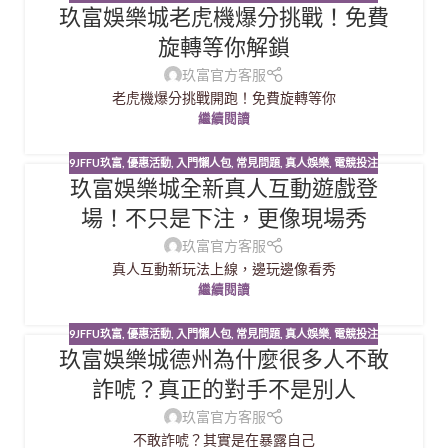
玖富娛樂城老虎機爆分挑戰！免費
旋轉等你解鎖
玖富官方客服
老虎機爆分挑戰開跑！免費旋轉等你
繼續閱讀
9JFFU玖富
,
優惠活動
,
入門懶人包
,
常見問題
,
真人娛樂
,
電競投注
玖富娛樂城全新真人互動遊戲登
場！不只是下注，更像現場秀
玖富官方客服
真人互動新玩法上線，邊玩邊像看秀
繼續閱讀
9JFFU玖富
,
優惠活動
,
入門懶人包
,
常見問題
,
真人娛樂
,
電競投注
玖富娛樂城德州為什麼很多人不敢
詐唬？真正的對手不是別人
玖富官方客服
不敢詐唬？其實是在暴露自己