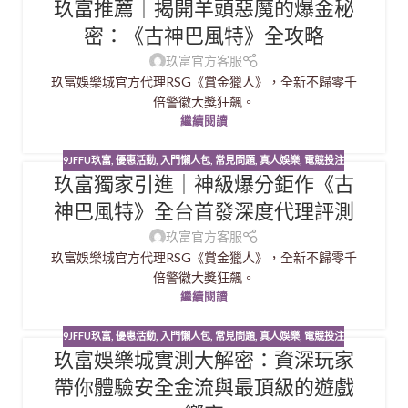
玖富推薦｜揭開羊頭惡魔的爆金秘
密：《古神巴風特》全攻略
玖富官方客服
玖富娛樂城官方代理RSG《賞金獵人》，全新不歸零千
倍警徽大獎狂飆。
繼續閱讀
9JFFU玖富
,
優惠活動
,
入門懶人包
,
常見問題
,
真人娛樂
,
電競投注
玖富獨家引進｜神級爆分鉅作《古
神巴風特》全台首發深度代理評測
玖富官方客服
玖富娛樂城官方代理RSG《賞金獵人》，全新不歸零千
倍警徽大獎狂飆。
繼續閱讀
9JFFU玖富
,
優惠活動
,
入門懶人包
,
常見問題
,
真人娛樂
,
電競投注
玖富娛樂城實測大解密：資深玩家
帶你體驗安全金流與最頂級的遊戲