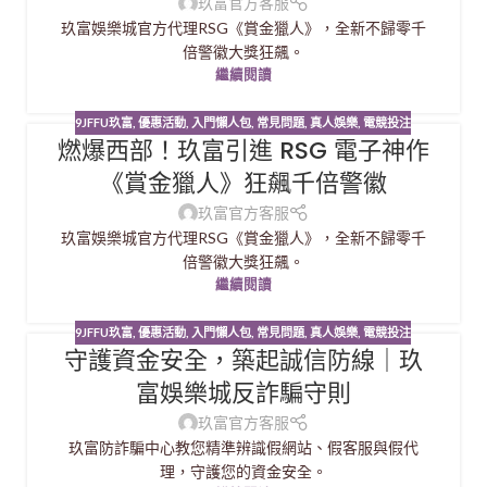
玖富官方客服
玖富娛樂城官方代理RSG《賞金獵人》，全新不歸零千
倍警徽大獎狂飆。
繼續閱讀
9JFFU玖富
,
優惠活動
,
入門懶人包
,
常見問題
,
真人娛樂
,
電競投注
燃爆西部！玖富引進 RSG 電子神作
《賞金獵人》狂飆千倍警徽
玖富官方客服
玖富娛樂城官方代理RSG《賞金獵人》，全新不歸零千
倍警徽大獎狂飆。
繼續閱讀
9JFFU玖富
,
優惠活動
,
入門懶人包
,
常見問題
,
真人娛樂
,
電競投注
守護資金安全，築起誠信防線｜玖
富娛樂城反詐騙守則
玖富官方客服
玖富防詐騙中心教您精準辨識假網站、假客服與假代
理，守護您的資金安全。