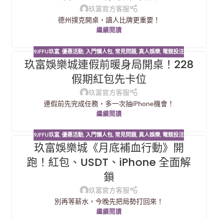
玖富官方客服
德州撲克開桌，讀人比牌更重要！
繼續閱讀
9JFFU玖富
,
優惠活動
,
入門懶人包
,
常見問題
,
真人娛樂
,
電競投注
玖富娛樂城連假前暖身局開桌！228
假期紅包先卡位
玖富官方客服
連假前先完成任務，多一次抽iPhone機會！
繼續閱讀
9JFFU玖富
,
優惠活動
,
入門懶人包
,
常見問題
,
真人娛樂
,
電競投注
玖富娛樂城《月底補血行動》開
跑！紅包、USDT、iPhone 全面解
鎖
玖富官方客服
別再等薪水，今晚先把局勢打回來！
繼續閱讀