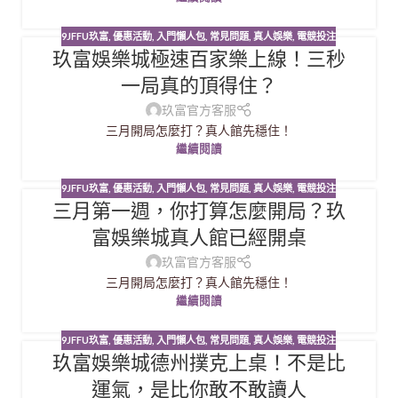
9JFFU玖富
,
優惠活動
,
入門懶人包
,
常見問題
,
真人娛樂
,
電競投注
玖富娛樂城極速百家樂上線！三秒
一局真的頂得住？
玖富官方客服
三月開局怎麼打？真人館先穩住！
繼續閱讀
9JFFU玖富
,
優惠活動
,
入門懶人包
,
常見問題
,
真人娛樂
,
電競投注
三月第一週，你打算怎麼開局？玖
富娛樂城真人館已經開桌
玖富官方客服
三月開局怎麼打？真人館先穩住！
繼續閱讀
9JFFU玖富
,
優惠活動
,
入門懶人包
,
常見問題
,
真人娛樂
,
電競投注
玖富娛樂城德州撲克上桌！不是比
運氣，是比你敢不敢讀人