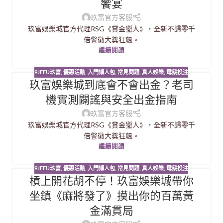
饗宴
玖富官方客服
玖富娛樂城官方代理RSG《賞金獵人》，全新不歸零千
倍警徽大獎狂飆。
繼續閱讀
9JFFU玖富
,
優惠活動
,
入門懶人包
,
常見問題
,
真人娛樂
,
電競投注
玖富娛樂城到底會不會出金？老司
機實測闢謠與安全出金指南
玖富官方客服
玖富娛樂城官方代理RSG《賞金獵人》，全新不歸零千
倍警徽大獎狂飆。
繼續閱讀
9JFFU玖富
,
優惠活動
,
入門懶人包
,
常見問題
,
真人娛樂
,
電競投注
槓上開花胡不停！玖富娛樂城帶你
坐鎮《麻將發了》摸出你的百萬黃
金滿貫局