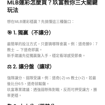
MLB運彩怎麼買？玖富教你三大關鍵
玩法
想在MLB運彩穩贏？先搞懂這三種盤口：
🎯 1. 獨贏（不讓分）
最簡單的投注方式，只要猜哪隊會贏。例：道奇勝9：7
教士 → 下道奇即贏。
新手建議先從獨贏盤入手，穩定看球感受節奏。
⚖️ 2. 讓分盤（讓球）
強隊讓分、弱隊受讓。例：道奇(-2) vs 教士(+2)，若最
後比分6:5，道奇就輸盤。
玖富專業建議：遇強弱懸殊對戰，反而可押受讓方，勝
率更穩。