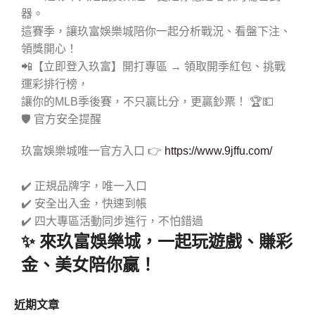
器。
這賽季，讓玖富娛樂城陪你一起分析戰況、看盤下注、
領獎開心！
📲【立即登入玖富】開打專區 → 領取開季紅包、挑戰
運彩排行榜，
讓你的MLB季後賽，不只贏比分，更贏鈔票！ 🏆💵
🛡️ 官方安全提醒
玖富娛樂城唯一官方入口 👉
https://www.9jffu.com/
✔️ 正規品牌字，唯一入口
✔️ 安全出入金，快速到帳
✔️ 四大專區活動同步進行，不怕錯過
✨ 來玖富娛樂城，一起玩遊戲、賺彩
金、美女陪你贏！
近期文章