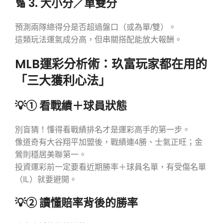
🔢 3. 大小分／單雙分
預測兩隊總得分是否超過盤口（或為單/雙）。
這類玩法運氣成分高，但串關搭配能放大報酬。
MLB運彩分析術：玖富玩家都在用的
「三大獲利心法」
💡① 看戰績＋球員狀態
別盲猜！懂得看戰績排名才是運彩高手的第一步。
像道奇有大谷翔平加盟後，戰績連4勝、士氣正旺；金
鶯則穩居美聯第一。
投資運彩前一定要看近期勝率＋球員名單，有受傷名單
（IL）就要避開。
💡② 讀懂賠率背後的勝率