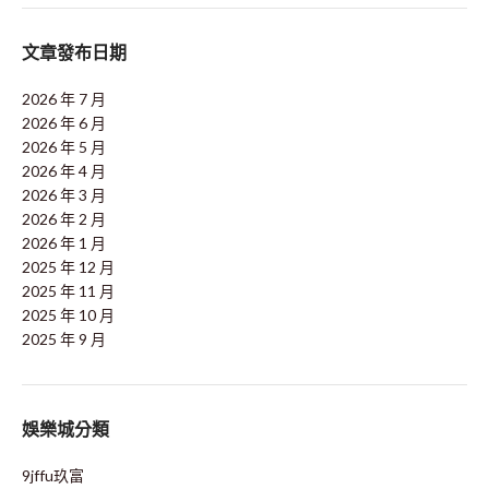
文章發布日期
2026 年 7 月
2026 年 6 月
2026 年 5 月
2026 年 4 月
2026 年 3 月
2026 年 2 月
2026 年 1 月
2025 年 12 月
2025 年 11 月
2025 年 10 月
2025 年 9 月
娛樂城分類
9jffu玖富