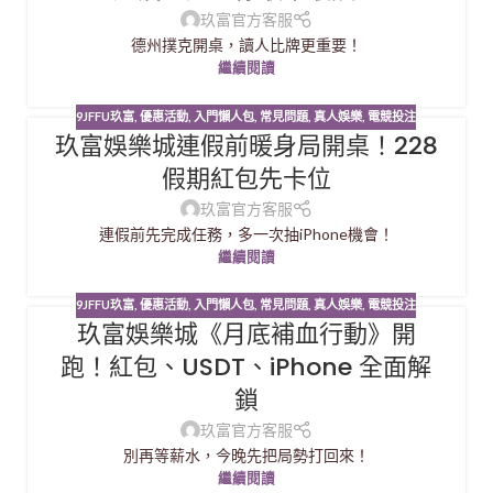
玖富官方客服
德州撲克開桌，讀人比牌更重要！
繼續閱讀
9JFFU玖富
,
優惠活動
,
入門懶人包
,
常見問題
,
真人娛樂
,
電競投注
玖富娛樂城連假前暖身局開桌！228
假期紅包先卡位
玖富官方客服
連假前先完成任務，多一次抽iPhone機會！
繼續閱讀
9JFFU玖富
,
優惠活動
,
入門懶人包
,
常見問題
,
真人娛樂
,
電競投注
玖富娛樂城《月底補血行動》開
跑！紅包、USDT、iPhone 全面解
鎖
玖富官方客服
別再等薪水，今晚先把局勢打回來！
繼續閱讀