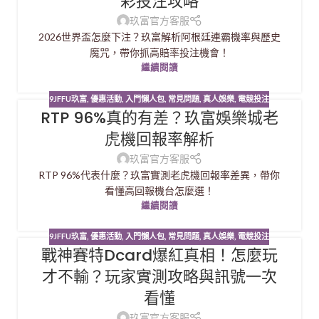
彩投注攻略
玖富官方客服
2026世界盃怎麼下注？玖富解析阿根廷連霸機率與歷史
魔咒，帶你抓高賠率投注機會！
繼續閱讀
9JFFU玖富
,
優惠活動
,
入門懶人包
,
常見問題
,
真人娛樂
,
電競投注
RTP 96%真的有差？玖富娛樂城老
虎機回報率解析
玖富官方客服
RTP 96%代表什麼？玖富實測老虎機回報率差異，帶你
看懂高回報機台怎麼選！
繼續閱讀
9JFFU玖富
,
優惠活動
,
入門懶人包
,
常見問題
,
真人娛樂
,
電競投注
戰神賽特Dcard爆紅真相！怎麼玩
才不輸？玩家實測攻略與訊號一次
看懂
玖富官方客服