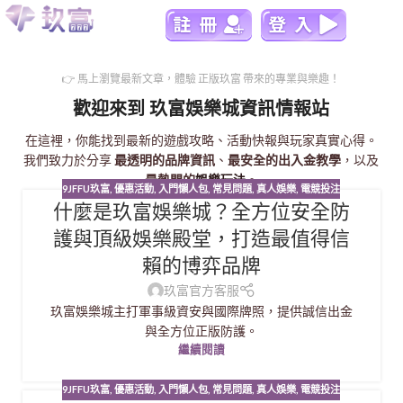
👉 馬上瀏覽最新文章，體驗 正版玖富 帶來的專業與樂趣！
歡迎來到 玖富娛樂城資訊情報站
在這裡，你能找到最新的遊戲攻略、活動快報與玩家真實心得。
我們致力於分享
最透明的品牌資訊
、
最安全的出入金教學
，以及
最熱門的
娛樂玩法
。
9JFFU玖富
,
優惠活動
,
入門懶人包
,
常見問題
,
真人娛樂
,
電競投注
什麼是玖富娛樂城？全方位安全防
護與頂級娛樂殿堂，打造最值得信
賴的博弈品牌
玖富官方客服
玖富娛樂城主打軍事級資安與國際牌照，提供誠信出金
與全方位正版防護。
繼續閱讀
9JFFU玖富
,
優惠活動
,
入門懶人包
,
常見問題
,
真人娛樂
,
電競投注