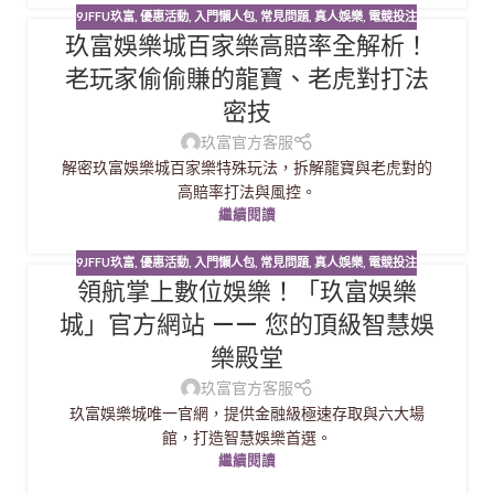
9JFFU玖富
,
優惠活動
,
入門懶人包
,
常見問題
,
真人娛樂
,
電競投注
玖富娛樂城百家樂高賠率全解析！
老玩家偷偷賺的龍寶、老虎對打法
密技
玖富官方客服
解密玖富娛樂城百家樂特殊玩法，拆解龍寶與老虎對的
高賠率打法與風控。
繼續閱讀
9JFFU玖富
,
優惠活動
,
入門懶人包
,
常見問題
,
真人娛樂
,
電競投注
領航掌上數位娛樂！「玖富娛樂
城」官方網站 —— 您的頂級智慧娛
樂殿堂
玖富官方客服
玖富娛樂城唯一官網，提供金融級極速存取與六大場
館，打造智慧娛樂首選。
繼續閱讀