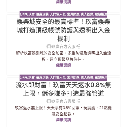
繼續閱讀
9JFFU玖富
,
優惠活動
,
入門懶人包
,
常見問題
,
真人娛樂
,
電競投注
娛樂城安全的最高標準！玖富娛樂
城打造頂級帳號防護與透明出入金
機制
玖富官方客服
解析玖富娛樂城的安全加密、多重防禦及透明出入金流
程，建立頂級品牌信任。
繼續閱讀
9JFFU玖富
,
優惠活動
,
入門懶人包
,
常見問題
,
真人娛樂
,
電競投注
流水即財富！玖富天天返水0.8%無
上限，儲多賺多打造最強管道
玖富官方客服
玖富返水無上限！天天享有0.8%回饋，玩魔龍、21點穩
賺安全點數。
繼續閱讀