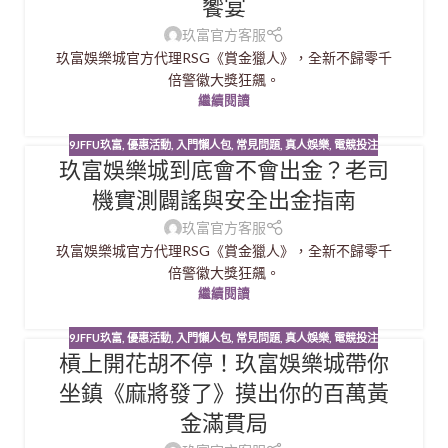
饗宴
玖富官方客服
玖富娛樂城官方代理RSG《賞金獵人》，全新不歸零千
倍警徽大獎狂飆。
繼續閱讀
9JFFU玖富
,
優惠活動
,
入門懶人包
,
常見問題
,
真人娛樂
,
電競投注
玖富娛樂城到底會不會出金？老司
機實測闢謠與安全出金指南
玖富官方客服
玖富娛樂城官方代理RSG《賞金獵人》，全新不歸零千
倍警徽大獎狂飆。
繼續閱讀
9JFFU玖富
,
優惠活動
,
入門懶人包
,
常見問題
,
真人娛樂
,
電競投注
槓上開花胡不停！玖富娛樂城帶你
坐鎮《麻將發了》摸出你的百萬黃
金滿貫局