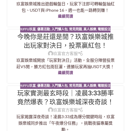
玖富娛樂城推出遊戲輪盤日，玩家下注即可轉輪盤抽紅
包、USDT與 iPhone 16，週一也能一路轉到賺！
繼續閱讀
9JFFU玖富
,
優惠活動
,
入門懶人包
,
常見問題
,
真人娛樂
,
電競投注
今晚你是莊還是閒？玖富娛樂城推
出玩家對決日，投票贏紅包！
玖富官方客服
玖富娛樂城開放「玩家對決日」活動，全服分陣營投票
莊VS閒，勝方紅包雨狂灑，連勝玩家再抽USDT大獎！
繼續閱讀
9JFFU玖富
,
優惠活動
,
入門懶人包
,
常見問題
,
真人娛樂
,
電競投注
玩家實測最玄時段｜凌晨3:33勝率
竟然爆表？玖富娛樂城深夜奇談！
玖富官方客服
玩家揭露深夜奇談！凌晨3:33成為爆分關鍵時段，玖富
娛樂城同步推出「午夜爆分任務」，挑戰夜貓專屬獎
勵。