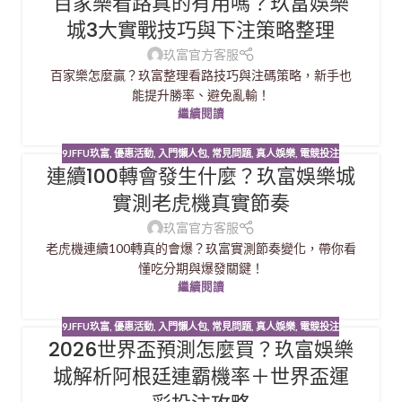
百家樂看路真的有用嗎？玖富娛樂
城3大實戰技巧與下注策略整理
玖富官方客服
百家樂怎麼贏？玖富整理看路技巧與注碼策略，新手也
能提升勝率、避免亂輸！
繼續閱讀
9JFFU玖富
,
優惠活動
,
入門懶人包
,
常見問題
,
真人娛樂
,
電競投注
連續100轉會發生什麼？玖富娛樂城
實測老虎機真實節奏
玖富官方客服
老虎機連續100轉真的會爆？玖富實測節奏變化，帶你看
懂吃分期與爆發關鍵！
繼續閱讀
9JFFU玖富
,
優惠活動
,
入門懶人包
,
常見問題
,
真人娛樂
,
電競投注
2026世界盃預測怎麼買？玖富娛樂
城解析阿根廷連霸機率＋世界盃運