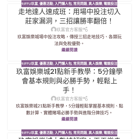
9JFFU玖富
,
優惠活動
,
入門懶人包
,
常見問題
,
真人娛樂
,
電競投注
走地達人速成班：用場中投注切入
莊家漏洞，三招讓勝率翻倍！
玖富官方客服
玖富娛樂城場中投注攻略，傳授三招走地技巧、各類玩
法與免稅優勢。
繼續閱讀
9JFFU玖富
,
優惠活動
,
入門懶人包
,
常見問題
,
真人娛樂
,
電競投注
玖富娛樂城21點新手教學：5分鐘學
會基本規則與必勝手勢，輕鬆上
手！
玖富官方客服
玖富娛樂城21點新手教學，5分鐘輕鬆掌握基本規則、點
數計算、實體賭場必勝手勢與進階分牌技巧。
繼續閱讀
9JFFU玖富
,
優惠活動
,
入門懶人包
,
常見問題
,
真人娛樂
,
電競投注