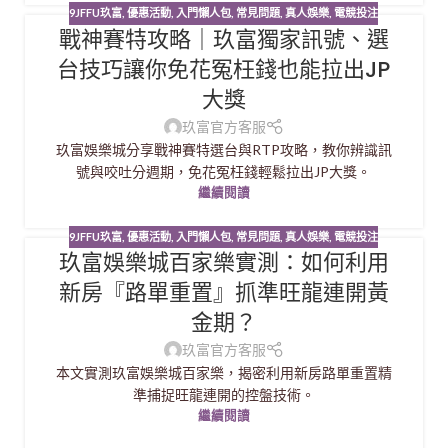
9JFFU玖富
,
優惠活動
,
入門懶人包
,
常見問題
,
真人娛樂
,
電競投注
戰神賽特攻略｜玖富獨家訊號、選
台技巧讓你免花冤枉錢也能拉出JP
大獎
玖富官方客服
玖富娛樂城分享戰神賽特選台與RTP攻略，教你辨識訊
號與咬吐分週期，免花冤枉錢輕鬆拉出JP大獎。
繼續閱讀
9JFFU玖富
,
優惠活動
,
入門懶人包
,
常見問題
,
真人娛樂
,
電競投注
玖富娛樂城百家樂實測：如何利用
新房『路單重置』抓準旺龍連開黃
金期？
玖富官方客服
本文實測玖富娛樂城百家樂，揭密利用新房路單重置精
準捕捉旺龍連開的控盤技術。
繼續閱讀