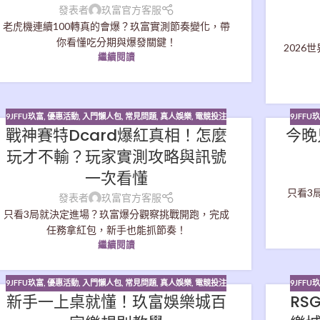
發表者
玖富官方客服
老虎機連續100轉真的會爆？玖富實測節奏變化，帶
你看懂吃分期與爆發關鍵！
202
繼續閱讀
9JFFU玖富
,
優惠活動
,
入門懶人包
,
常見問題
,
真人娛樂
,
電競投注
9JFFU
戰神賽特Dcard爆紅真相！怎麼
今晚
玩才不輸？玩家實測攻略與訊號
一次看懂
只看3
發表者
玖富官方客服
只看3局就決定進場？玖富爆分觀察挑戰開跑，完成
任務拿紅包，新手也能抓節奏！
繼續閱讀
9JFFU玖富
,
優惠活動
,
入門懶人包
,
常見問題
,
真人娛樂
,
電競投注
9JFFU
新手一上桌就懂！玖富娛樂城百
RS