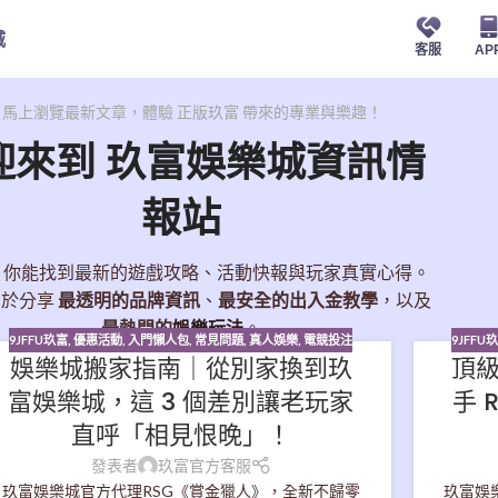
城
客服
AP
 馬上瀏覽最新文章，體驗 正版玖富 帶來的專業與樂趣！
迎來到 玖富娛樂城資訊情
報站
，你能找到最新的遊戲攻略、活動快報與玩家真實心得。
力於分享
最透明的品牌資訊
、
最安全的出入金教學
，以及
最熱門的
娛樂玩法
。
9JFFU玖富
,
優惠活動
,
入門懶人包
,
常見問題
,
真人娛樂
,
電競投注
9JFFU
娛樂城搬家指南｜從別家換到玖
頂
富娛樂城，這 3 個差別讓老玩家
手 
直呼「相見恨晚」！
發表者
玖富官方客服
玖富娛樂城官方代理RSG《賞金獵人》，全新不歸零
玖富娛