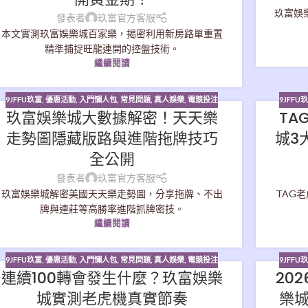
玖富娛
發表者
玖富官方客服
本文實測玖富娛樂城百家樂，揭密利用新房路單重置
精準捕捉旺龍連開的控盤技術。
繼續閱讀
9JFFU玖富
,
優惠活動
,
入門懶人包
,
常見問題
,
真人娛樂
,
電競投注
9JFFU
玖富娛樂城大數據解密！天天樂
TA
走勢圖隱藏版路與進階拖牌技巧
城3
全公開
發表者
玖富官方客服
玖富娛樂城解密美國天天樂走勢圖，分享拖牌、不出
TAG
牌與連莊等高勝率進階抓牌密技。
繼續閱讀
9JFFU玖富
,
優惠活動
,
入門懶人包
,
常見問題
,
真人娛樂
,
電競投注
9JFFU
連續100轉會發生什麼？玖富娛樂
20
城實測老虎機真實節奏
樂