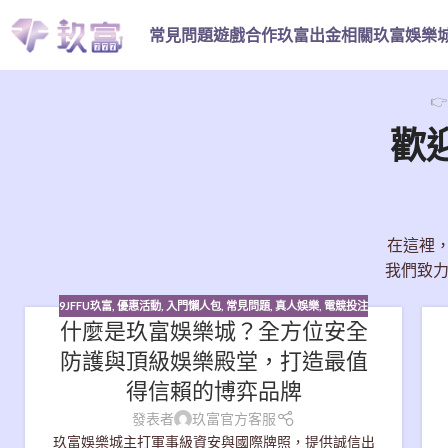
常見問題
遊戲合作
玖富出金相關
玖富娛樂

歡
在這裡
我們致
9JFFU玖富
,
優惠活動
,
入門懶人包
,
常見問題
,
真人娛樂
,
電競投注
什麼是玖富娛樂城？全方位安全
防護與頂級娛樂殿堂，打造最值
得信賴的博弈品牌
發表者
玖富官方客服
玖富娛樂城主打軍事級資安與國際牌照，提供誠信出