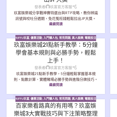
發表者
玖富官方客服
玖富娛樂城分享戰神賽特選台與RTP攻略，教你辨識
訊號與咬吐分週期，免花冤枉錢輕鬆拉出JP大獎。
繼續閱讀
9JFFU玖富
,
優惠活動
,
入門懶人包
,
常見問題
,
真人娛樂
,
電競投注
玖富娛樂城21點新手教學：5分鐘
學會基本規則與必勝手勢，輕鬆
上手！
發表者
玖富官方客服
玖富娛樂城21點新手教學，5分鐘輕鬆掌握基本規
則、點數計算、實體賭場必勝手勢與進階分牌技巧。
繼續閱讀
9JFFU玖富
,
優惠活動
,
入門懶人包
,
常見問題
,
真人娛樂
,
電競投注
百家樂看路真的有用嗎？玖富娛
樂城3大實戰技巧與下注策略整理