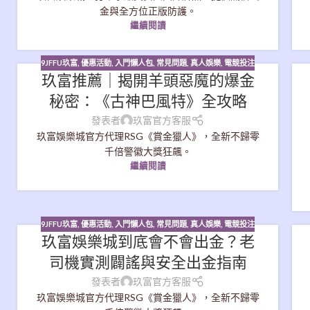
金與全方位正版防護。
繼續閱讀
9JFFU玖富
,
優惠活動
,
入門懶人包
,
常見問題
,
真人娛樂
,
電競投注
玖富推薦｜揭開羊頭惡魔的爆金
秘密：《古神巴風特》全攻略
發表者
玖富官方客服
玖富娛樂城官方代理RSG《賞金獵人》，全新不歸零
千倍警徽大獎狂飆。
繼續閱讀
9JFFU玖富
,
優惠活動
,
入門懶人包
,
常見問題
,
真人娛樂
,
電競投注
玖富娛樂城到底會不會出金？老
司機實測闢謠與安全出金指南
發表者
玖富官方客服
玖富娛樂城官方代理RSG《賞金獵人》，全新不歸零