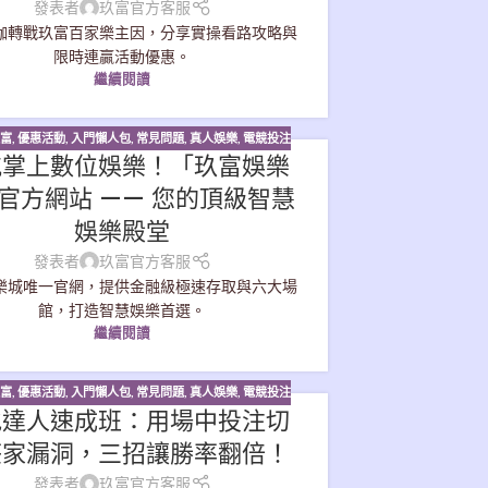
發表者
玖富官方客服
咖轉戰玖富百家樂主因，分享實操看路攻略與
限時連贏活動優惠。
繼續閱讀
玖富
,
優惠活動
,
入門懶人包
,
常見問題
,
真人娛樂
,
電競投注
航掌上數位娛樂！「玖富娛樂
官方網站 —— 您的頂級智慧
娛樂殿堂
發表者
玖富官方客服
樂城唯一官網，提供金融級極速存取與六大場
館，打造智慧娛樂首選。
繼續閱讀
玖富
,
優惠活動
,
入門懶人包
,
常見問題
,
真人娛樂
,
電競投注
地達人速成班：用場中投注切
莊家漏洞，三招讓勝率翻倍！
發表者
玖富官方客服