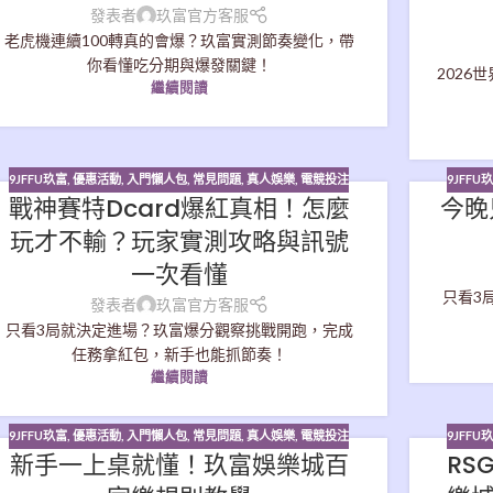
發表者
玖富官方客服
老虎機連續100轉真的會爆？玖富實測節奏變化，帶
你看懂吃分期與爆發關鍵！
202
繼續閱讀
9JFFU玖富
,
優惠活動
,
入門懶人包
,
常見問題
,
真人娛樂
,
電競投注
9JFFU
戰神賽特Dcard爆紅真相！怎麼
今晚
玩才不輸？玩家實測攻略與訊號
一次看懂
只看3
發表者
玖富官方客服
只看3局就決定進場？玖富爆分觀察挑戰開跑，完成
任務拿紅包，新手也能抓節奏！
繼續閱讀
9JFFU玖富
,
優惠活動
,
入門懶人包
,
常見問題
,
真人娛樂
,
電競投注
9JFFU
新手一上桌就懂！玖富娛樂城百
RS