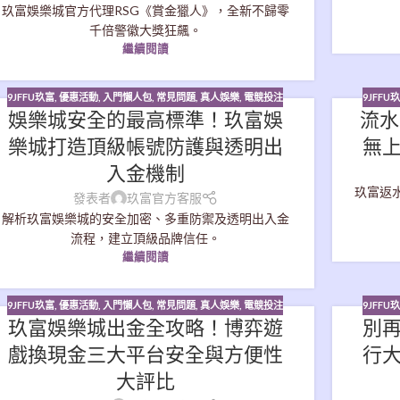
玖富娛樂城官方代理RSG《賞金獵人》，全新不歸零
千倍警徽大獎狂飆。
繼續閱讀
9JFFU玖富
,
優惠活動
,
入門懶人包
,
常見問題
,
真人娛樂
,
電競投注
9JFFU
娛樂城安全的最高標準！玖富娛
流水
樂城打造頂級帳號防護與透明出
無
入金機制
玖富返水
發表者
玖富官方客服
解析玖富娛樂城的安全加密、多重防禦及透明出入金
流程，建立頂級品牌信任。
繼續閱讀
9JFFU玖富
,
優惠活動
,
入門懶人包
,
常見問題
,
真人娛樂
,
電競投注
9JFFU
玖富娛樂城出金全攻略！博弈遊
別
戲換現金三大平台安全與方便性
行
大評比