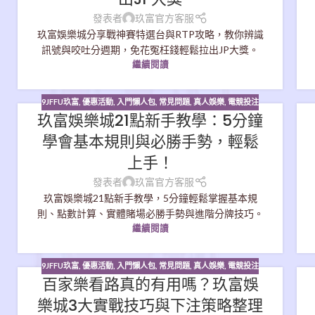
發表者
玖富官方客服
玖富娛樂城分享戰神賽特選台與RTP攻略，教你辨識
訊號與咬吐分週期，免花冤枉錢輕鬆拉出JP大獎。
繼續閱讀
9JFFU玖富
,
優惠活動
,
入門懶人包
,
常見問題
,
真人娛樂
,
電競投注
玖富娛樂城21點新手教學：5分鐘
學會基本規則與必勝手勢，輕鬆
上手！
發表者
玖富官方客服
玖富娛樂城21點新手教學，5分鐘輕鬆掌握基本規
則、點數計算、實體賭場必勝手勢與進階分牌技巧。
繼續閱讀
9JFFU玖富
,
優惠活動
,
入門懶人包
,
常見問題
,
真人娛樂
,
電競投注
百家樂看路真的有用嗎？玖富娛
樂城3大實戰技巧與下注策略整理