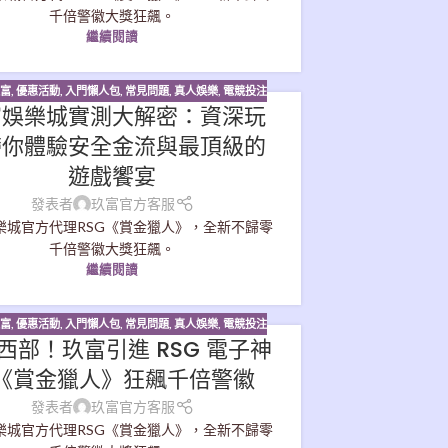
千倍警徽大獎狂飆。
繼續閱讀
玖富
,
優惠活動
,
入門懶人包
,
常見問題
,
真人娛樂
,
電競投注
富娛樂城實測大解密：資深玩
帶你體驗安全金流與最頂級的
遊戲饗宴
發表者
玖富官方客服
樂城官方代理RSG《賞金獵人》，全新不歸零
千倍警徽大獎狂飆。
繼續閱讀
玖富
,
優惠活動
,
入門懶人包
,
常見問題
,
真人娛樂
,
電競投注
西部！玖富引進 RSG 電子神
《賞金獵人》狂飆千倍警徽
發表者
玖富官方客服
樂城官方代理RSG《賞金獵人》，全新不歸零