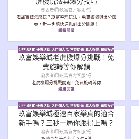
虎機玩法與爆分技巧
發表者
玖富官方客服
海盜寶藏怎麼玩？玖富整理玩法、免費遊戲與爆分節
奏，新手也能快速抓到出分關鍵！
繼續閱讀
9JFFU玖富
,
優惠活動
,
入門懶人包
,
常見問題
,
真人娛樂
,
電競投注
玖富娛樂城老虎機爆分挑戰！免
費旋轉等你解鎖
發表者
玖富官方客服
老虎機爆分挑戰開跑！免費旋轉等你
繼續閱讀
9JFFU玖富
,
優惠活動
,
入門懶人包
,
常見問題
,
真人娛樂
,
電競投注
玖富娛樂城極速百家樂真的適合
新手嗎？三秒一局你跟得上嗎？
發表者
玖富官方客服
極速真的適合新手？快≠穩