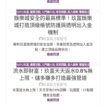
繼續閱讀
9JFFU玖富
,
優惠活動
,
入門懶人包
,
常見問題
,
真人娛樂
,
電競投注
娛樂城安全的最高標準！玖富娛樂
城打造頂級帳號防護與透明出入金
機制
玖富官方客服
解析玖富娛樂城的安全加密、多重防禦及透明出入金流
程，建立頂級品牌信任。
繼續閱讀
9JFFU玖富
,
優惠活動
,
入門懶人包
,
常見問題
,
真人娛樂
,
電競投注
流水即財富！玖富天天返水0.8%無
上限，儲多賺多打造最強管道
玖富官方客服
玖富返水無上限！天天享有0.8%回饋，玩魔龍、21點穩
賺安全點數。
繼續閱讀