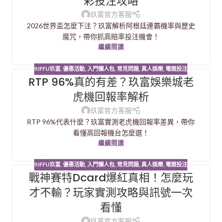
彩投注攻略
玖富官方客服
2026世界盃怎麼下注？玖富解析阿根廷連霸機率與歷史
魔咒，帶你抓高賠率投注機會！
繼續閱讀
9JFFU玖富
,
優惠活動
,
入門懶人包
,
常見問題
,
真人娛樂
,
電競投注
RTP 96%真的有差？玖富娛樂城老
虎機回報率解析
玖富官方客服
RTP 96%代表什麼？玖富實測老虎機回報率差異，帶你
看懂高回報機台怎麼選！
繼續閱讀
9JFFU玖富
,
優惠活動
,
入門懶人包
,
常見問題
,
真人娛樂
,
電競投注
戰神賽特Dcard爆紅真相！怎麼玩
才不輸？玩家實測攻略與訊號一次
看懂
玖富官方客服