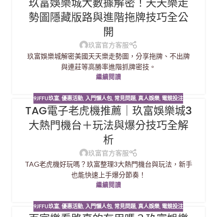
玖富娛樂城大數據解密！天天樂走
勢圖隱藏版路與進階拖牌技巧全公
開
玖富官方客服
玖富娛樂城解密美國天天樂走勢圖，分享拖牌、不出牌
與連莊等高勝率進階抓牌密技。
繼續閱讀
9JFFU玖富
,
優惠活動
,
入門懶人包
,
常見問題
,
真人娛樂
,
電競投注
TAG電子老虎機推薦｜玖富娛樂城3
大熱門機台＋玩法與爆分技巧全解
析
玖富官方客服
TAG老虎機好玩嗎？玖富整理3大熱門機台與玩法，新手
也能快速上手爆分節奏！
繼續閱讀
9JFFU玖富
,
優惠活動
,
入門懶人包
,
常見問題
,
真人娛樂
,
電競投注