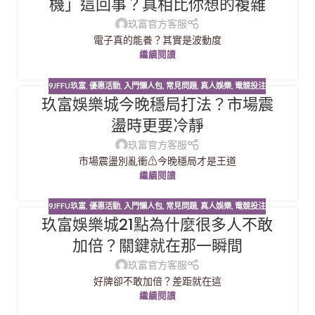
機」這回事？真相比你想的複雜
玖富官方客服
電子真的能養？其實是波動度
繼續閱讀
9JFFU玖富
,
優惠活動
,
入門懶人包
,
常見問題
,
真人娛樂
,
電競投注
玖富娛樂城今晚穩局打法？市場震
盪時更要冷靜
玖富官方客服
市場震盪別亂衝⚠今晚穩局才是王道
繼續閱讀
9JFFU玖富
,
優惠活動
,
入門懶人包
,
常見問題
,
真人娛樂
,
電競投注
玖富娛樂城21點為什麼很多人不敢
加倍？關鍵就在那一瞬間
玖富官方客服
好牌卻不敢加倍？差距就在這
繼續閱讀