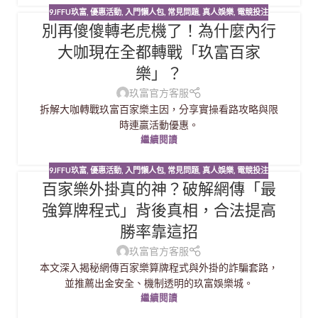
9JFFU玖富
,
優惠活動
,
入門懶人包
,
常見問題
,
真人娛樂
,
電競投注
別再傻傻轉老虎機了！為什麼內行
大咖現在全都轉戰「玖富百家
樂」？
玖富官方客服
拆解大咖轉戰玖富百家樂主因，分享實操看路攻略與限
時連贏活動優惠。
繼續閱讀
9JFFU玖富
,
優惠活動
,
入門懶人包
,
常見問題
,
真人娛樂
,
電競投注
百家樂外掛真的神？破解網傳「最
強算牌程式」背後真相，合法提高
勝率靠這招
玖富官方客服
本文深入揭秘網傳百家樂算牌程式與外掛的詐騙套路，
並推薦出金安全、機制透明的玖富娛樂城。
繼續閱讀