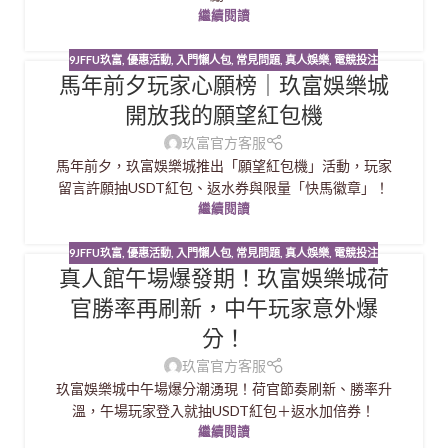
繼續閱讀
9JFFU玖富
,
優惠活動
,
入門懶人包
,
常見問題
,
真人娛樂
,
電競投注
馬年前夕玩家心願榜｜玖富娛樂城
開放我的願望紅包機
玖富官方客服
馬年前夕，玖富娛樂城推出「願望紅包機」活動，玩家
留言許願抽USDT紅包、返水券與限量「快馬徽章」！
繼續閱讀
9JFFU玖富
,
優惠活動
,
入門懶人包
,
常見問題
,
真人娛樂
,
電競投注
真人館午場爆發期！玖富娛樂城荷
官勝率再刷新，中午玩家意外爆
分！
玖富官方客服
玖富娛樂城中午場爆分潮湧現！荷官節奏刷新、勝率升
溫，午場玩家登入就抽USDT紅包＋返水加倍券！
繼續閱讀