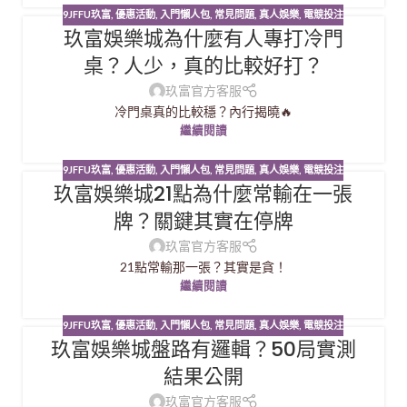
9JFFU玖富
,
優惠活動
,
入門懶人包
,
常見問題
,
真人娛樂
,
電競投注
玖富娛樂城為什麼有人專打冷門
桌？人少，真的比較好打？
玖富官方客服
冷門桌真的比較穩？內行揭曉🔥
繼續閱讀
9JFFU玖富
,
優惠活動
,
入門懶人包
,
常見問題
,
真人娛樂
,
電競投注
玖富娛樂城21點為什麼常輸在一張
牌？關鍵其實在停牌
玖富官方客服
21點常輸那一張？其實是貪！
繼續閱讀
9JFFU玖富
,
優惠活動
,
入門懶人包
,
常見問題
,
真人娛樂
,
電競投注
玖富娛樂城盤路有邏輯？50局實測
結果公開
玖富官方客服