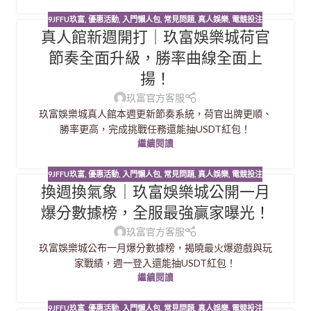
9JFFU玖富
,
優惠活動
,
入門懶人包
,
常見問題
,
真人娛樂
,
電競投注
真人館新週開打｜玖富娛樂城荷官
節奏全面升級，勝率曲線全面上
揚！
玖富官方客服
玖富娛樂城真人館本週更新節奏系統，荷官出牌更順、
勝率更高，完成挑戰任務還能抽USDT紅包！
繼續閱讀
9JFFU玖富
,
優惠活動
,
入門懶人包
,
常見問題
,
真人娛樂
,
電競投注
換週換氣象｜玖富娛樂城公開一月
爆分數據榜，全服最強贏家曝光！
玖富官方客服
玖富娛樂城公布一月爆分數據榜，揭曉最火爆遊戲與玩
家戰績，週一登入還能抽USDT紅包！
繼續閱讀
9JFFU玖富
,
優惠活動
,
入門懶人包
,
常見問題
,
真人娛樂
,
電競投注