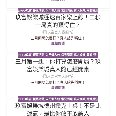
9JFFU玖富
,
優惠活動
,
入門懶人包
,
常見問題
,
真人娛樂
,
電競投注
玖富娛樂城極速百家樂上線！三秒
一局真的頂得住？
玖富官方客服
三月開局怎麼打？真人館先穩住！
繼續閱讀
9JFFU玖富
,
優惠活動
,
入門懶人包
,
常見問題
,
真人娛樂
,
電競投注
三月第一週，你打算怎麼開局？玖
富娛樂城真人館已經開桌
玖富官方客服
三月開局怎麼打？真人館先穩住！
繼續閱讀
9JFFU玖富
,
優惠活動
,
入門懶人包
,
常見問題
,
真人娛樂
,
電競投注
玖富娛樂城德州撲克上桌！不是比
運氣，是比你敢不敢讀人