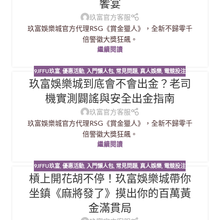
饗宴
玖富官方客服
玖富娛樂城官方代理RSG《賞金獵人》，全新不歸零千
倍警徽大獎狂飆。
繼續閱讀
9JFFU玖富
,
優惠活動
,
入門懶人包
,
常見問題
,
真人娛樂
,
電競投注
玖富娛樂城到底會不會出金？老司
機實測闢謠與安全出金指南
玖富官方客服
玖富娛樂城官方代理RSG《賞金獵人》，全新不歸零千
倍警徽大獎狂飆。
繼續閱讀
9JFFU玖富
,
優惠活動
,
入門懶人包
,
常見問題
,
真人娛樂
,
電競投注
槓上開花胡不停！玖富娛樂城帶你
坐鎮《麻將發了》摸出你的百萬黃
金滿貫局