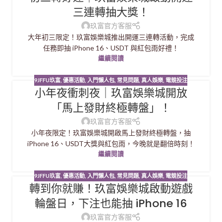
三連轉抽大獎！
玖富官方客服
大年初三限定！玖富娛樂城推出開運三連轉活動，完成
任務即抽 iPhone 16、USDT 與紅包雨好禮！
繼續閱讀
9JFFU玖富
,
優惠活動
,
入門懶人包
,
常見問題
,
真人娛樂
,
電競投注
小年夜衝刺夜｜玖富娛樂城開放
「馬上發財終極轉盤」！
玖富官方客服
小年夜限定！玖富娛樂城開啟馬上發財終極轉盤，抽
iPhone 16、USDT大獎與紅包雨，今晚就是翻倍時刻！
繼續閱讀
9JFFU玖富
,
優惠活動
,
入門懶人包
,
常見問題
,
真人娛樂
,
電競投注
轉到你就賺！玖富娛樂城啟動遊戲
輪盤日，下注也能抽 iPhone 16
玖富官方客服