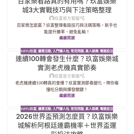
百家樂看路真的有用嗎？玖富娛樂
城3大實戰技巧與下注策略整理
玖富官方客服
百家樂怎麼贏？玖富整理看路技巧與注碼策略，新手也
能提升勝率、避免亂輸！
繼續閱讀
9JFFU玖富
,
優惠活動
,
入門懶人包
,
常見問題
,
真人娛樂
,
電競投注
連續100轉會發生什麼？玖富娛樂城
實測老虎機真實節奏
玖富官方客服
老虎機連續100轉真的會爆？玖富實測節奏變化，帶你看
懂吃分期與爆發關鍵！
繼續閱讀
9JFFU玖富
,
優惠活動
,
入門懶人包
,
常見問題
,
真人娛樂
,
電競投注
2026世界盃預測怎麼買？玖富娛樂
城解析阿根廷連霸機率＋世界盃運