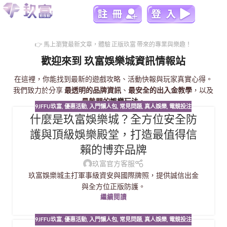
👉 馬上瀏覽最新文章，體驗 正版玖富 帶來的專業與樂趣！
歡迎來到 玖富娛樂城資訊情報站
在這裡，你能找到最新的遊戲攻略、活動快報與玩家真實心得。
我們致力於分享
最透明的品牌資訊
、
最安全的出入金教學
，以及
最熱門的
娛樂玩法
。
9JFFU玖富
,
優惠活動
,
入門懶人包
,
常見問題
,
真人娛樂
,
電競投注
什麼是玖富娛樂城？全方位安全防
護與頂級娛樂殿堂，打造最值得信
賴的博弈品牌
玖富官方客服
玖富娛樂城主打軍事級資安與國際牌照，提供誠信出金
與全方位正版防護。
繼續閱讀
9JFFU玖富
,
優惠活動
,
入門懶人包
,
常見問題
,
真人娛樂
,
電競投注