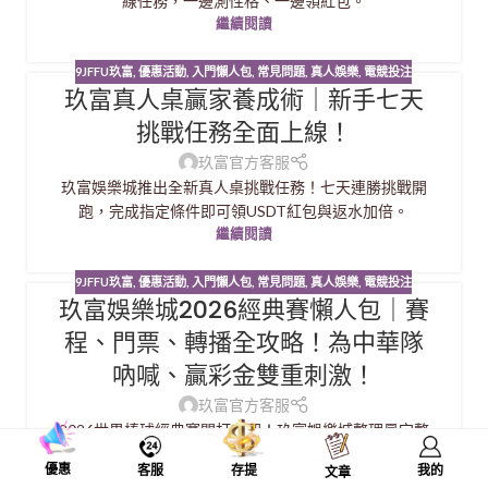
線任務，一邊測性格、一邊領紅包。
繼續閱讀
9JFFU玖富
,
優惠活動
,
入門懶人包
,
常見問題
,
真人娛樂
,
電競投注
玖富真人桌贏家養成術｜新手七天
挑戰任務全面上線！
玖富官方客服
玖富娛樂城推出全新真人桌挑戰任務！七天連勝挑戰開
跑，完成指定條件即可領USDT紅包與返水加倍。
繼續閱讀
9JFFU玖富
,
優惠活動
,
入門懶人包
,
常見問題
,
真人娛樂
,
電競投注
玖富娛樂城2026經典賽懶人包｜賽
程、門票、轉播全攻略！為中華隊
吶喊、贏彩金雙重刺激！
玖富官方客服
2026世界棒球經典賽開打在即！玖富娛樂城整理最完整
賽程、門票、轉播與投注攻略，陪你邊看邊贏！
優惠
客服
我的
存提
文章
繼續閱讀