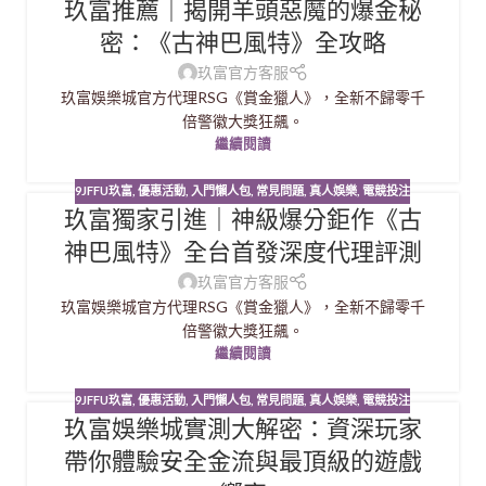
玖富推薦｜揭開羊頭惡魔的爆金秘
密：《古神巴風特》全攻略
玖富官方客服
玖富娛樂城官方代理RSG《賞金獵人》，全新不歸零千
倍警徽大獎狂飆。
繼續閱讀
9JFFU玖富
,
優惠活動
,
入門懶人包
,
常見問題
,
真人娛樂
,
電競投注
玖富獨家引進｜神級爆分鉅作《古
神巴風特》全台首發深度代理評測
玖富官方客服
玖富娛樂城官方代理RSG《賞金獵人》，全新不歸零千
倍警徽大獎狂飆。
繼續閱讀
9JFFU玖富
,
優惠活動
,
入門懶人包
,
常見問題
,
真人娛樂
,
電競投注
玖富娛樂城實測大解密：資深玩家
帶你體驗安全金流與最頂級的遊戲