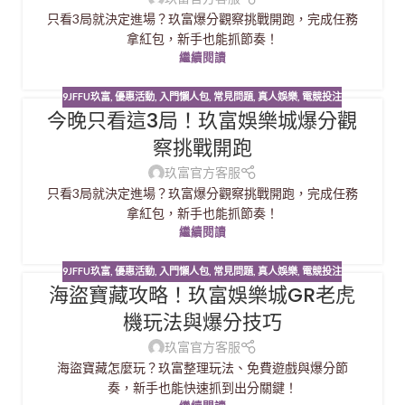
只看3局就決定進場？玖富爆分觀察挑戰開跑，完成任務
拿紅包，新手也能抓節奏！
繼續閱讀
9JFFU玖富
,
優惠活動
,
入門懶人包
,
常見問題
,
真人娛樂
,
電競投注
今晚只看這3局！玖富娛樂城爆分觀
察挑戰開跑
玖富官方客服
只看3局就決定進場？玖富爆分觀察挑戰開跑，完成任務
拿紅包，新手也能抓節奏！
繼續閱讀
9JFFU玖富
,
優惠活動
,
入門懶人包
,
常見問題
,
真人娛樂
,
電競投注
海盜寶藏攻略！玖富娛樂城GR老虎
機玩法與爆分技巧
玖富官方客服
海盜寶藏怎麼玩？玖富整理玩法、免費遊戲與爆分節
奏，新手也能快速抓到出分關鍵！