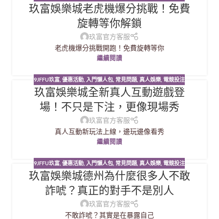
玖富娛樂城老虎機爆分挑戰！免費
旋轉等你解鎖
玖富官方客服
老虎機爆分挑戰開跑！免費旋轉等你
繼續閱讀
9JFFU玖富
,
優惠活動
,
入門懶人包
,
常見問題
,
真人娛樂
,
電競投注
玖富娛樂城全新真人互動遊戲登
場！不只是下注，更像現場秀
玖富官方客服
真人互動新玩法上線，邊玩邊像看秀
繼續閱讀
9JFFU玖富
,
優惠活動
,
入門懶人包
,
常見問題
,
真人娛樂
,
電競投注
玖富娛樂城德州為什麼很多人不敢
詐唬？真正的對手不是別人
玖富官方客服
不敢詐唬？其實是在暴露自己