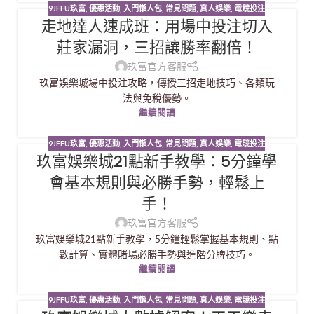
9JFFU玖富
,
優惠活動
,
入門懶人包
,
常見問題
,
真人娛樂
,
電競投注
走地達人速成班：用場中投注切入
莊家漏洞，三招讓勝率翻倍！
玖富官方客服
玖富娛樂城場中投注攻略，傳授三招走地技巧、各類玩
法與免稅優勢。
繼續閱讀
9JFFU玖富
,
優惠活動
,
入門懶人包
,
常見問題
,
真人娛樂
,
電競投注
玖富娛樂城21點新手教學：5分鐘學
會基本規則與必勝手勢，輕鬆上
手！
玖富官方客服
玖富娛樂城21點新手教學，5分鐘輕鬆掌握基本規則、點
數計算、實體賭場必勝手勢與進階分牌技巧。
繼續閱讀
9JFFU玖富
,
優惠活動
,
入門懶人包
,
常見問題
,
真人娛樂
,
電競投注