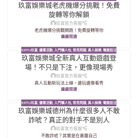
玖富娛樂城老虎機爆分挑戰！免費
旋轉等你解鎖
玖富官方客服
老虎機爆分挑戰開跑！免費旋轉等你
繼續閱讀
9JFFU玖富
,
優惠活動
,
入門懶人包
,
常見問題
,
真人娛樂
,
電競投注
玖富娛樂城全新真人互動遊戲登
場！不只是下注，更像現場秀
玖富官方客服
真人互動新玩法上線，邊玩邊像看秀
繼續閱讀
9JFFU玖富
,
優惠活動
,
入門懶人包
,
常見問題
,
真人娛樂
,
電競投注
玖富娛樂城德州為什麼很多人不敢
詐唬？真正的對手不是別人
玖富官方客服
不敢詐唬？其實是在暴露自己