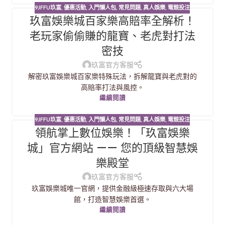
9JFFU玖富
,
優惠活動
,
入門懶人包
,
常見問題
,
真人娛樂
,
電競投注
玖富娛樂城百家樂高賠率全解析！
老玩家偷偷賺的龍寶、老虎對打法
密技
玖富官方客服
解密玖富娛樂城百家樂特殊玩法，拆解龍寶與老虎對的
高賠率打法與風控。
繼續閱讀
9JFFU玖富
,
優惠活動
,
入門懶人包
,
常見問題
,
真人娛樂
,
電競投注
領航掌上數位娛樂！「玖富娛樂
城」官方網站 —— 您的頂級智慧娛
樂殿堂
玖富官方客服
玖富娛樂城唯一官網，提供金融級極速存取與六大場
館，打造智慧娛樂首選。
繼續閱讀