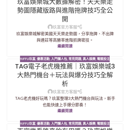
玖富娛樂城大數據解密！天天樂走
勢圖隱藏版路與進階拖牌技巧全公
開
玖富官方客服
玖富娛樂城解密美國天天樂走勢圖，分享拖牌、不出牌
與連莊等高勝率進階抓牌密技。
繼續閱讀
9JFFU玖富
,
優惠活動
,
入門懶人包
,
常見問題
,
真人娛樂
,
電競投注
TAG電子老虎機推薦｜玖富娛樂城3
大熱門機台＋玩法與爆分技巧全解
析
玖富官方客服
TAG老虎機好玩嗎？玖富整理3大熱門機台與玩法，新手
也能快速上手爆分節奏！
繼續閱讀
9JFFU玖富
,
優惠活動
,
入門懶人包
,
常見問題
,
真人娛樂
,
電競投注