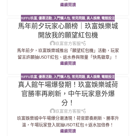
繼續閱讀
9JFFU玖富
,
優惠活動
,
入門懶人包
,
常見問題
,
真人娛樂
,
電競投注
馬年前夕玩家心願榜｜玖富娛樂城
開放我的願望紅包機
玖富官方客服
馬年前夕，玖富娛樂城推出「願望紅包機」活動，玩家
留言許願抽USDT紅包、返水券與限量「快馬徽章」！
繼續閱讀
9JFFU玖富
,
優惠活動
,
入門懶人包
,
常見問題
,
真人娛樂
,
電競投注
真人館午場爆發期！玖富娛樂城荷
官勝率再刷新，中午玩家意外爆
分！
玖富官方客服
玖富娛樂城中午場爆分潮湧現！荷官節奏刷新、勝率升
溫，午場玩家登入就抽USDT紅包＋返水加倍券！
繼續閱讀