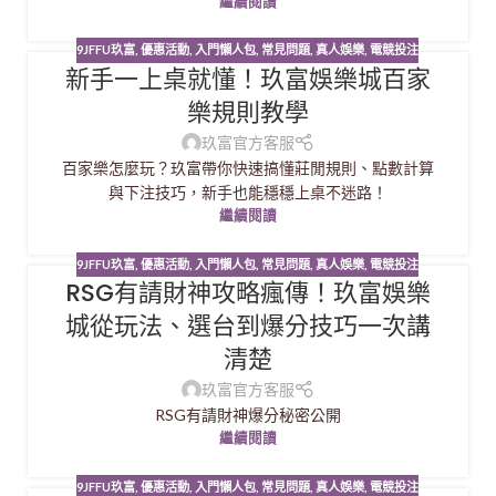
繼續閱讀
9JFFU玖富
,
優惠活動
,
入門懶人包
,
常見問題
,
真人娛樂
,
電競投注
新手一上桌就懂！玖富娛樂城百家
樂規則教學
玖富官方客服
百家樂怎麼玩？玖富帶你快速搞懂莊閒規則、點數計算
與下注技巧，新手也能穩穩上桌不迷路！
繼續閱讀
9JFFU玖富
,
優惠活動
,
入門懶人包
,
常見問題
,
真人娛樂
,
電競投注
RSG有請財神攻略瘋傳！玖富娛樂
城從玩法、選台到爆分技巧一次講
清楚
玖富官方客服
RSG有請財神爆分秘密公開
繼續閱讀
9JFFU玖富
,
優惠活動
,
入門懶人包
,
常見問題
,
真人娛樂
,
電競投注