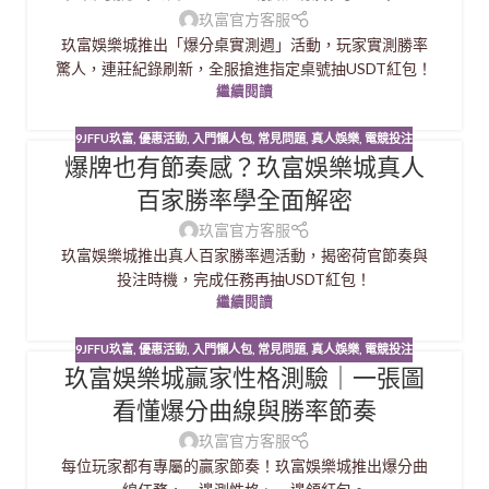
玖富官方客服
玖富娛樂城推出「爆分桌實測週」活動，玩家實測勝率
驚人，連莊紀錄刷新，全服搶進指定桌號抽USDT紅包！
繼續閱讀
9JFFU玖富
,
優惠活動
,
入門懶人包
,
常見問題
,
真人娛樂
,
電競投注
爆牌也有節奏感？玖富娛樂城真人
百家勝率學全面解密
玖富官方客服
玖富娛樂城推出真人百家勝率週活動，揭密荷官節奏與
投注時機，完成任務再抽USDT紅包！
繼續閱讀
9JFFU玖富
,
優惠活動
,
入門懶人包
,
常見問題
,
真人娛樂
,
電競投注
玖富娛樂城贏家性格測驗｜一張圖
看懂爆分曲線與勝率節奏
玖富官方客服
每位玩家都有專屬的贏家節奏！玖富娛樂城推出爆分曲