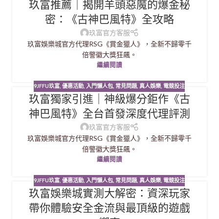
玖富推薦｜揭開羊頭惡魔的爆金秘
密：《古神巴風特》全攻略
玖富官方客服
玖富娛樂城官方代理RSG《賞金獵人》，全新不歸零千
倍警徽大獎狂飆。
繼續閱讀
9JFFU玖富
,
優惠活動
,
入門懶人包
,
常見問題
,
真人娛樂
,
電競投注
玖富獨家引進｜神級爆分鉅作《古
神巴風特》全台首發深度代理評測
玖富官方客服
玖富娛樂城官方代理RSG《賞金獵人》，全新不歸零千
倍警徽大獎狂飆。
繼續閱讀
9JFFU玖富
,
優惠活動
,
入門懶人包
,
常見問題
,
真人娛樂
,
電競投注
玖富娛樂城實測大解密：資深玩家
帶你體驗安全金流與最頂級的遊戲