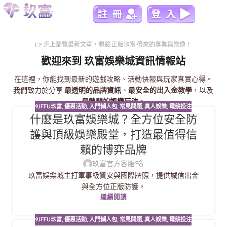
👉 馬上瀏覽最新文章，體驗 正版玖富 帶來的專業與樂趣！
歡迎來到 玖富娛樂城資訊情報站
在這裡，你能找到最新的遊戲攻略、活動快報與玩家真實心得。
我們致力於分享
最透明的品牌資訊
、
最安全的出入金教學
，以及
最熱門的
娛樂玩法
。
9JFFU玖富
,
優惠活動
,
入門懶人包
,
常見問題
,
真人娛樂
,
電競投注
什麼是玖富娛樂城？全方位安全防
護與頂級娛樂殿堂，打造最值得信
賴的博弈品牌
玖富官方客服
玖富娛樂城主打軍事級資安與國際牌照，提供誠信出金
與全方位正版防護。
繼續閱讀
9JFFU玖富
,
優惠活動
,
入門懶人包
,
常見問題
,
真人娛樂
,
電競投注