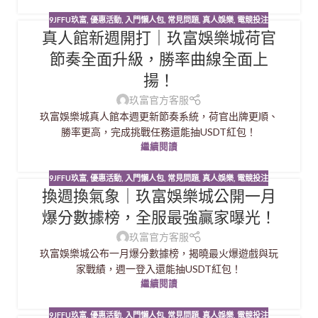
9JFFU玖富
,
優惠活動
,
入門懶人包
,
常見問題
,
真人娛樂
,
電競投注
真人館新週開打｜玖富娛樂城荷官
節奏全面升級，勝率曲線全面上
揚！
玖富官方客服
玖富娛樂城真人館本週更新節奏系統，荷官出牌更順、
勝率更高，完成挑戰任務還能抽USDT紅包！
繼續閱讀
9JFFU玖富
,
優惠活動
,
入門懶人包
,
常見問題
,
真人娛樂
,
電競投注
換週換氣象｜玖富娛樂城公開一月
爆分數據榜，全服最強贏家曝光！
玖富官方客服
玖富娛樂城公布一月爆分數據榜，揭曉最火爆遊戲與玩
家戰績，週一登入還能抽USDT紅包！
繼續閱讀
9JFFU玖富
,
優惠活動
,
入門懶人包
,
常見問題
,
真人娛樂
,
電競投注