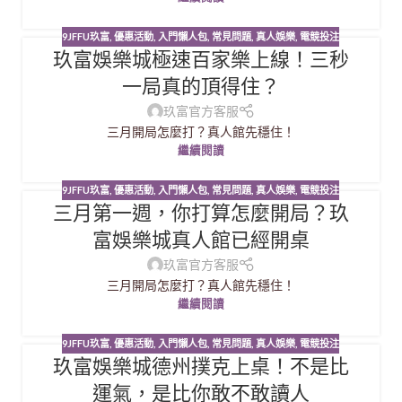
9JFFU玖富
,
優惠活動
,
入門懶人包
,
常見問題
,
真人娛樂
,
電競投注
玖富娛樂城極速百家樂上線！三秒
一局真的頂得住？
玖富官方客服
三月開局怎麼打？真人館先穩住！
繼續閱讀
9JFFU玖富
,
優惠活動
,
入門懶人包
,
常見問題
,
真人娛樂
,
電競投注
三月第一週，你打算怎麼開局？玖
富娛樂城真人館已經開桌
玖富官方客服
三月開局怎麼打？真人館先穩住！
繼續閱讀
9JFFU玖富
,
優惠活動
,
入門懶人包
,
常見問題
,
真人娛樂
,
電競投注
玖富娛樂城德州撲克上桌！不是比
運氣，是比你敢不敢讀人