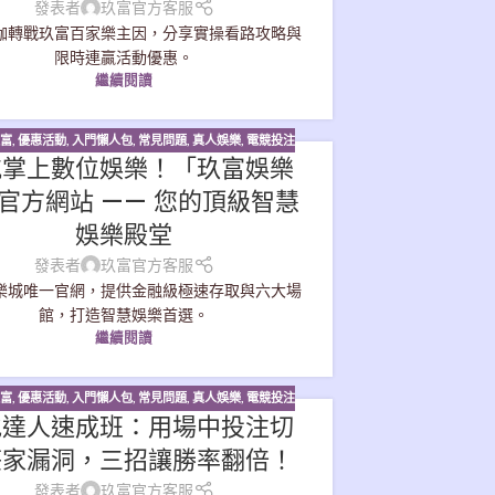
發表者
玖富官方客服
咖轉戰玖富百家樂主因，分享實操看路攻略與
限時連贏活動優惠。
繼續閱讀
玖富
,
優惠活動
,
入門懶人包
,
常見問題
,
真人娛樂
,
電競投注
航掌上數位娛樂！「玖富娛樂
官方網站 —— 您的頂級智慧
娛樂殿堂
發表者
玖富官方客服
樂城唯一官網，提供金融級極速存取與六大場
館，打造智慧娛樂首選。
繼續閱讀
玖富
,
優惠活動
,
入門懶人包
,
常見問題
,
真人娛樂
,
電競投注
地達人速成班：用場中投注切
莊家漏洞，三招讓勝率翻倍！
發表者
玖富官方客服