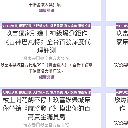
千倍警徽大獎狂飆。
繼續閱讀
9JFFU玖富
,
優惠活動
,
入門懶人包
,
常見問題
,
真人娛樂
,
電競投注
9JFFU
玖富獨家引進｜神級爆分鉅作
玖
《古神巴風特》全台首發深度代
家
理評測
發表者
玖富官方客服
玖富娛樂城官方代理RSG《賞金獵人》，全新不歸零
玖富娛
千倍警徽大獎狂飆。
繼續閱讀
9JFFU玖富
,
優惠活動
,
入門懶人包
,
常見問題
,
真人娛樂
,
電競投注
9JFFU
槓上開花胡不停！玖富娛樂城帶
燃爆
你坐鎮《麻將發了》摸出你的百
作
萬黃金滿貫局
玖富娛
發表者
玖富官方客服