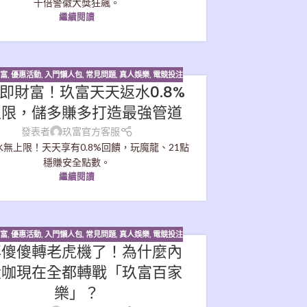
千倍警徽大獎狂飆。
繼續閱讀
玖富
,
優惠活動
,
入門懶人包
,
常見問題
,
真人娛樂
,
電競投注
即財富！玖富天天返水0.8%
上限，儲多賺多打造最強管道
發表者
玖富官方客服
無上限！天天享有0.8%回饋，玩魔龍、21點
穩賺安全點數。
繼續閱讀
玖富
,
優惠活動
,
入門懶人包
,
常見問題
,
真人娛樂
,
電競投注
再傻傻轉老虎機了！為什麼內
大咖現在全都轉戰「玖富百家
樂」？