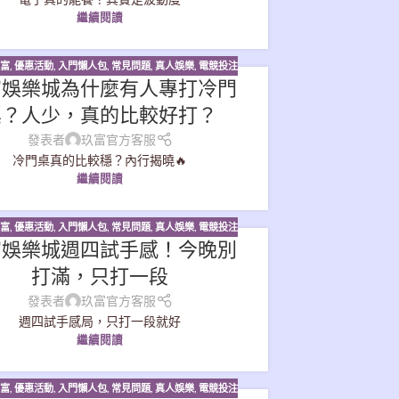
繼續閱讀
玖富
,
優惠活動
,
入門懶人包
,
常見問題
,
真人娛樂
,
電競投注
富娛樂城為什麼有人專打冷門
桌？人少，真的比較好打？
發表者
玖富官方客服
冷門桌真的比較穩？內行揭曉🔥
繼續閱讀
玖富
,
優惠活動
,
入門懶人包
,
常見問題
,
真人娛樂
,
電競投注
富娛樂城週四試手感！今晚別
打滿，只打一段
發表者
玖富官方客服
週四試手感局，只打一段就好
繼續閱讀
玖富
,
優惠活動
,
入門懶人包
,
常見問題
,
真人娛樂
,
電競投注