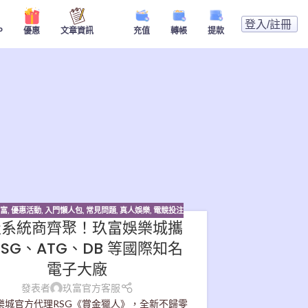
登入/註冊
P
優惠
文章資訊
充值
轉帳
提款
玖富
,
優惠活動
,
入門懶人包
,
常見問題
,
真人娛樂
,
電競投注
級系統商齊聚！玖富娛樂城攜
RSG、ATG、DB 等國際知名
電子大廠
發表者
玖富官方客服
樂城官方代理RSG《賞金獵人》，全新不歸零