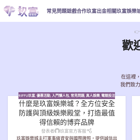
常見問題
遊戲合作
玖富出金相關
玖富娛樂

歡
在這裡
我們致
9JFFU玖富
,
優惠活動
,
入門懶人包
,
常見問題
,
真人娛樂
,
電競投注
什麼是玖富娛樂城？全方位安全
防護與頂級娛樂殿堂，打造最值
得信賴的博弈品牌
發表者
玖富官方客服
玖富娛樂城主打軍事級資安與國際牌照，提供誠信出