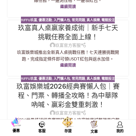
線任務，一邊測性格、一邊領紅包。
繼續閱讀
9JFFU玖富
,
優惠活動
,
入門懶人包
,
常見問題
,
真人娛樂
,
電競投注
玖富真人桌贏家養成術｜新手七天
挑戰任務全面上線！
玖富官方客服
玖富娛樂城推出全新真人桌挑戰任務！七天連勝挑戰開
跑，完成指定條件即可領USDT紅包與返水加倍。
繼續閱讀
9JFFU玖富
,
優惠活動
,
入門懶人包
,
常見問題
,
真人娛樂
,
電競投注
玖富娛樂城2026經典賽懶人包｜賽
程、門票、轉播全攻略！為中華隊
吶喊、贏彩金雙重刺激！
玖富官方客服
2026世界棒球經典賽開打在即！玖富娛樂城整理最完整
賽程、門票、轉播與投注攻略，陪你邊看邊贏！
優惠
客服
我的
存提
文章
繼續閱讀