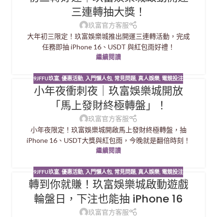
三連轉抽大獎！
玖富官方客服
大年初三限定！玖富娛樂城推出開運三連轉活動，完成
任務即抽 iPhone 16、USDT 與紅包雨好禮！
繼續閱讀
9JFFU玖富
,
優惠活動
,
入門懶人包
,
常見問題
,
真人娛樂
,
電競投注
小年夜衝刺夜｜玖富娛樂城開放
「馬上發財終極轉盤」！
玖富官方客服
小年夜限定！玖富娛樂城開啟馬上發財終極轉盤，抽
iPhone 16、USDT大獎與紅包雨，今晚就是翻倍時刻！
繼續閱讀
9JFFU玖富
,
優惠活動
,
入門懶人包
,
常見問題
,
真人娛樂
,
電競投注
轉到你就賺！玖富娛樂城啟動遊戲
輪盤日，下注也能抽 iPhone 16
玖富官方客服