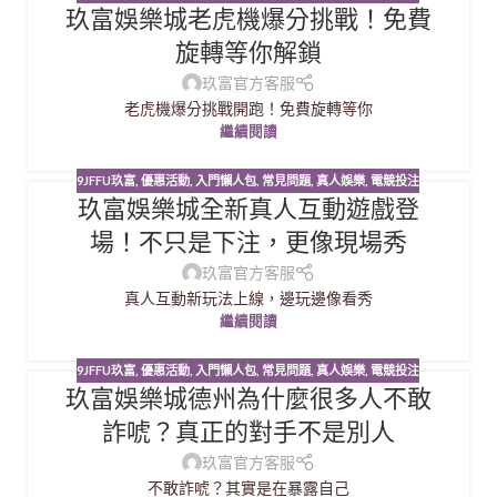
玖富娛樂城老虎機爆分挑戰！免費
旋轉等你解鎖
玖富官方客服
老虎機爆分挑戰開跑！免費旋轉等你
繼續閱讀
9JFFU玖富
,
優惠活動
,
入門懶人包
,
常見問題
,
真人娛樂
,
電競投注
玖富娛樂城全新真人互動遊戲登
場！不只是下注，更像現場秀
玖富官方客服
真人互動新玩法上線，邊玩邊像看秀
繼續閱讀
9JFFU玖富
,
優惠活動
,
入門懶人包
,
常見問題
,
真人娛樂
,
電競投注
玖富娛樂城德州為什麼很多人不敢
詐唬？真正的對手不是別人
玖富官方客服
不敢詐唬？其實是在暴露自己