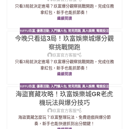
只看3局就決定進場？玖富爆分觀察挑戰開跑，完成任務
拿紅包，新手也能抓節奏！
繼續閱讀
9JFFU玖富
,
優惠活動
,
入門懶人包
,
常見問題
,
真人娛樂
,
電競投注
今晚只看這3局！玖富娛樂城爆分觀
察挑戰開跑
玖富官方客服
只看3局就決定進場？玖富爆分觀察挑戰開跑，完成任務
拿紅包，新手也能抓節奏！
繼續閱讀
9JFFU玖富
,
優惠活動
,
入門懶人包
,
常見問題
,
真人娛樂
,
電競投注
海盜寶藏攻略！玖富娛樂城GR老虎
機玩法與爆分技巧
玖富官方客服
海盜寶藏怎麼玩？玖富整理玩法、免費遊戲與爆分節
奏，新手也能快速抓到出分關鍵！