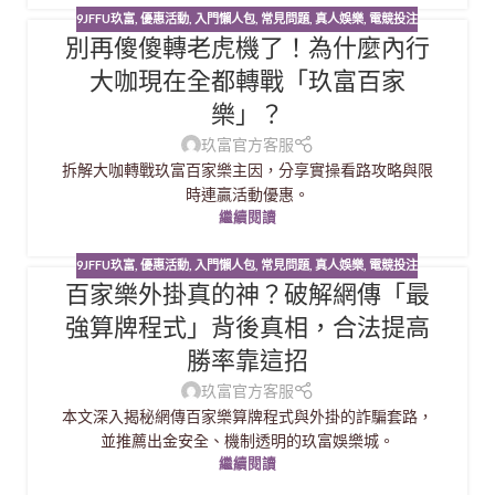
9JFFU玖富
,
優惠活動
,
入門懶人包
,
常見問題
,
真人娛樂
,
電競投注
別再傻傻轉老虎機了！為什麼內行
大咖現在全都轉戰「玖富百家
樂」？
玖富官方客服
拆解大咖轉戰玖富百家樂主因，分享實操看路攻略與限
時連贏活動優惠。
繼續閱讀
9JFFU玖富
,
優惠活動
,
入門懶人包
,
常見問題
,
真人娛樂
,
電競投注
百家樂外掛真的神？破解網傳「最
強算牌程式」背後真相，合法提高
勝率靠這招
玖富官方客服
本文深入揭秘網傳百家樂算牌程式與外掛的詐騙套路，
並推薦出金安全、機制透明的玖富娛樂城。
繼續閱讀