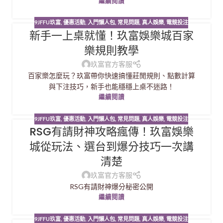
繼續閱讀
9JFFU玖富
,
優惠活動
,
入門懶人包
,
常見問題
,
真人娛樂
,
電競投注
新手一上桌就懂！玖富娛樂城百家
樂規則教學
玖富官方客服
百家樂怎麼玩？玖富帶你快速搞懂莊閒規則、點數計算
與下注技巧，新手也能穩穩上桌不迷路！
繼續閱讀
9JFFU玖富
,
優惠活動
,
入門懶人包
,
常見問題
,
真人娛樂
,
電競投注
RSG有請財神攻略瘋傳！玖富娛樂
城從玩法、選台到爆分技巧一次講
清楚
玖富官方客服
RSG有請財神爆分秘密公開
繼續閱讀
9JFFU玖富
,
優惠活動
,
入門懶人包
,
常見問題
,
真人娛樂
,
電競投注