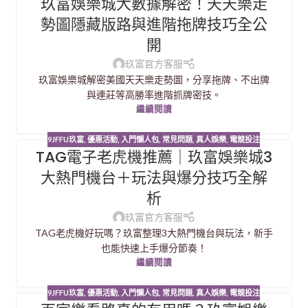
玖富娛樂城大數據解密！天天樂走
勢圖隱藏版路與進階拖牌技巧全公
開
玖富官方客服
玖富娛樂城解密美國天天樂走勢圖，分享拖牌、不出牌
與連莊等高勝率進階抓牌密技。
繼續閱讀
9JFFU玖富
,
優惠活動
,
入門懶人包
,
常見問題
,
真人娛樂
,
電競投注
TAG電子老虎機推薦｜玖富娛樂城3
大熱門機台＋玩法與爆分技巧全解
析
玖富官方客服
TAG老虎機好玩嗎？玖富整理3大熱門機台與玩法，新手
也能快速上手爆分節奏！
繼續閱讀
9JFFU玖富
,
優惠活動
,
入門懶人包
,
常見問題
,
真人娛樂
,
電競投注