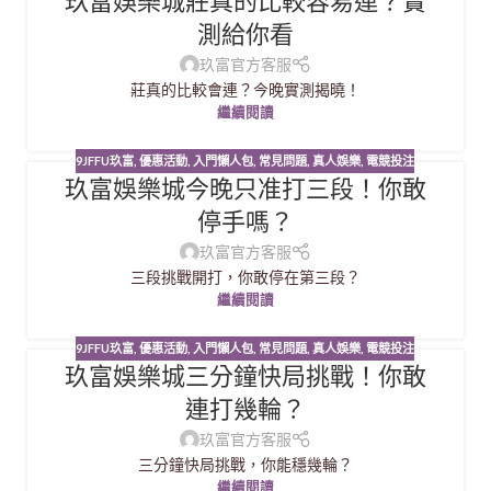
玖富娛樂城莊真的比較容易連？實
測給你看
玖富官方客服
莊真的比較會連？今晚實測揭曉！
繼續閱讀
9JFFU玖富
,
優惠活動
,
入門懶人包
,
常見問題
,
真人娛樂
,
電競投注
玖富娛樂城今晚只准打三段！你敢
停手嗎？
玖富官方客服
三段挑戰開打，你敢停在第三段？
繼續閱讀
9JFFU玖富
,
優惠活動
,
入門懶人包
,
常見問題
,
真人娛樂
,
電競投注
玖富娛樂城三分鐘快局挑戰！你敢
連打幾輪？
玖富官方客服
三分鐘快局挑戰，你能穩幾輪？
繼續閱讀