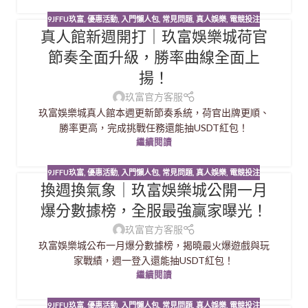
9JFFU玖富
,
優惠活動
,
入門懶人包
,
常見問題
,
真人娛樂
,
電競投注
真人館新週開打｜玖富娛樂城荷官
節奏全面升級，勝率曲線全面上
揚！
玖富官方客服
玖富娛樂城真人館本週更新節奏系統，荷官出牌更順、
勝率更高，完成挑戰任務還能抽USDT紅包！
繼續閱讀
9JFFU玖富
,
優惠活動
,
入門懶人包
,
常見問題
,
真人娛樂
,
電競投注
換週換氣象｜玖富娛樂城公開一月
爆分數據榜，全服最強贏家曝光！
玖富官方客服
玖富娛樂城公布一月爆分數據榜，揭曉最火爆遊戲與玩
家戰績，週一登入還能抽USDT紅包！
繼續閱讀
9JFFU玖富
,
優惠活動
,
入門懶人包
,
常見問題
,
真人娛樂
,
電競投注