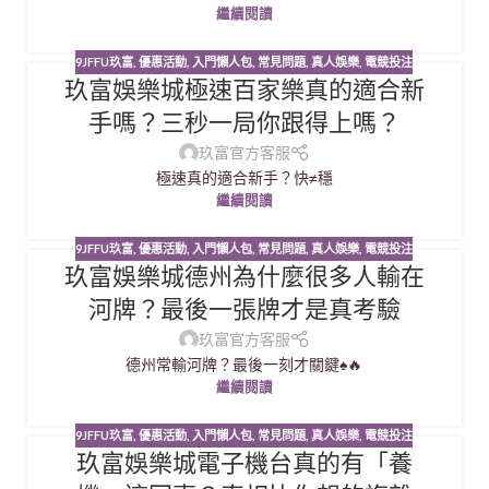
繼續閱讀
9JFFU玖富
,
優惠活動
,
入門懶人包
,
常見問題
,
真人娛樂
,
電競投注
玖富娛樂城極速百家樂真的適合新
手嗎？三秒一局你跟得上嗎？
玖富官方客服
極速真的適合新手？快≠穩
繼續閱讀
9JFFU玖富
,
優惠活動
,
入門懶人包
,
常見問題
,
真人娛樂
,
電競投注
玖富娛樂城德州為什麼很多人輸在
河牌？最後一張牌才是真考驗
玖富官方客服
德州常輸河牌？最後一刻才關鍵♠🔥
繼續閱讀
9JFFU玖富
,
優惠活動
,
入門懶人包
,
常見問題
,
真人娛樂
,
電競投注
玖富娛樂城電子機台真的有「養