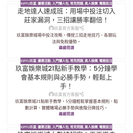
9JFFU玖富
,
優惠活動
,
入門懶人包
,
常見問題
,
真人娛樂
,
電競投注
走地達人速成班：用場中投注切入
莊家漏洞，三招讓勝率翻倍！
玖富官方客服
玖富娛樂城場中投注攻略，傳授三招走地技巧、各類玩
法與免稅優勢。
繼續閱讀
9JFFU玖富
,
優惠活動
,
入門懶人包
,
常見問題
,
真人娛樂
,
電競投注
玖富娛樂城21點新手教學：5分鐘學
會基本規則與必勝手勢，輕鬆上
手！
玖富官方客服
玖富娛樂城21點新手教學，5分鐘輕鬆掌握基本規則、點
數計算、實體賭場必勝手勢與進階分牌技巧。
繼續閱讀
9JFFU玖富
,
優惠活動
,
入門懶人包
,
常見問題
,
真人娛樂
,
電競投注