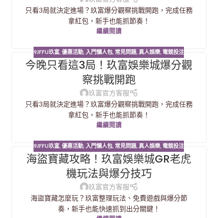
只看3局就決定進場？玖富爆分觀察挑戰開跑，完成任務
拿紅包，新手也能抓節奏！
繼續閱讀
9JFFU玖富
,
優惠活動
,
入門懶人包
,
常見問題
,
真人娛樂
,
電競投注
今晚只看這3局！玖富娛樂城爆分觀
察挑戰開跑
玖富官方客服
只看3局就決定進場？玖富爆分觀察挑戰開跑，完成任務
拿紅包，新手也能抓節奏！
繼續閱讀
9JFFU玖富
,
優惠活動
,
入門懶人包
,
常見問題
,
真人娛樂
,
電競投注
海盜寶藏攻略！玖富娛樂城GR老虎
機玩法與爆分技巧
玖富官方客服
海盜寶藏怎麼玩？玖富整理玩法、免費遊戲與爆分節
奏，新手也能快速抓到出分關鍵！