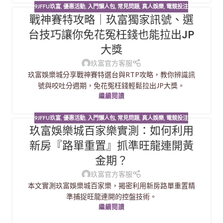
9JFFU玖富
,
優惠活動
,
入門懶人包
,
常見問題
,
真人娛樂
,
電競投注
戰神賽特攻略｜玖富獨家訊號、選
台技巧讓你免花冤枉錢也能拉出JP
大獎
玖富官方客服
玖富娛樂城分享戰神賽特選台與RTP攻略，教你辨識訊
號與咬吐分週期，免花冤枉錢輕鬆拉出JP大獎。
繼續閱讀
9JFFU玖富
,
優惠活動
,
入門懶人包
,
常見問題
,
真人娛樂
,
電競投注
玖富娛樂城百家樂實測：如何利用
新房『路單重置』抓準旺龍連開黃
金期？
玖富官方客服
本文實測玖富娛樂城百家樂，揭密利用新房路單重置精
準捕捉旺龍連開的控盤技術。
繼續閱讀