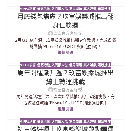
9JFFU玖富
,
優惠活動
,
入門懶人包
,
常見問題
,
真人娛樂
,
電競投注
月底錢包焦慮？玖富娛樂城推出翻
身任務週
玖富官方客服
2月底焦慮升溫，玖富娛樂城推出翻身任務週，完成遊戲
挑戰抽 iPhone 16、USDT 與紅包加碼！
繼續閱讀
9JFFU玖富
,
優惠活動
,
入門懶人包
,
常見問題
,
真人娛樂
,
電競投注
馬年開運潮升溫？玖富娛樂城推出
線上轉運挑戰
玖富官方客服
馬年開運話題升溫，玖富娛樂城推出線上轉運挑戰，完
成遊戲任務抽 iPhone 16、USDT 與開運紅包！
繼續閱讀
9JFFU玖富
,
優惠活動
,
入門懶人包
,
常見問題
,
真人娛樂
,
電競投注
初三轉好運｜玖富娛樂城啟動開運