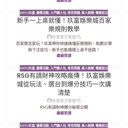
繼續閱讀
9JFFU玖富
,
優惠活動
,
入門懶人包
,
常見問題
,
真人娛樂
,
電競投注
新手一上桌就懂！玖富娛樂城百家
樂規則教學
玖富官方客服
百家樂怎麼玩？玖富帶你快速搞懂莊閒規則、點數計算
與下注技巧，新手也能穩穩上桌不迷路！
繼續閱讀
9JFFU玖富
,
優惠活動
,
入門懶人包
,
常見問題
,
真人娛樂
,
電競投注
RSG有請財神攻略瘋傳！玖富娛樂
城從玩法、選台到爆分技巧一次講
清楚
玖富官方客服
RSG有請財神爆分秘密公開
繼續閱讀
9JFFU玖富
,
優惠活動
,
入門懶人包
,
常見問題
,
真人娛樂
,
電競投注