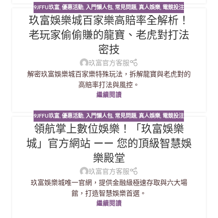
9JFFU玖富
,
優惠活動
,
入門懶人包
,
常見問題
,
真人娛樂
,
電競投注
玖富娛樂城百家樂高賠率全解析！
老玩家偷偷賺的龍寶、老虎對打法
密技
玖富官方客服
解密玖富娛樂城百家樂特殊玩法，拆解龍寶與老虎對的
高賠率打法與風控。
繼續閱讀
9JFFU玖富
,
優惠活動
,
入門懶人包
,
常見問題
,
真人娛樂
,
電競投注
領航掌上數位娛樂！「玖富娛樂
城」官方網站 —— 您的頂級智慧娛
樂殿堂
玖富官方客服
玖富娛樂城唯一官網，提供金融級極速存取與六大場
館，打造智慧娛樂首選。
繼續閱讀