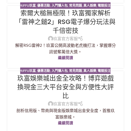
9JFFU玖富
,
優惠活動
,
入門懶人包
,
常見問題
,
真人娛樂
,
電競投注
索爾大槌無極限！玖富獨家解析
「雷神之鎚2」RSG電子爆分玩法與
千倍密技
玖富官方客服
解密RSG雷神2！玖富公開高波動老虎機打法，掌握爆分
訊號奪萬倍大獎。
繼續閱讀
9JFFU玖富
,
優惠活動
,
入門懶人包
,
常見問題
,
真人娛樂
,
電競投注
玖富娛樂城出金全攻略！博弈遊戲
換現金三大平台安全與方便性大評
比
玖富官方客服
剖析信用版、幣商與現金版娛樂城出金安全度，首推玖
富娛樂城。
繼續閱讀