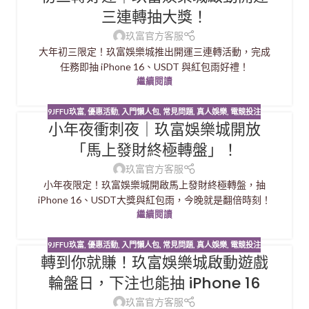
三連轉抽大獎！
玖富官方客服
大年初三限定！玖富娛樂城推出開運三連轉活動，完成
任務即抽 iPhone 16、USDT 與紅包雨好禮！
繼續閱讀
9JFFU玖富
,
優惠活動
,
入門懶人包
,
常見問題
,
真人娛樂
,
電競投注
小年夜衝刺夜｜玖富娛樂城開放
「馬上發財終極轉盤」！
玖富官方客服
小年夜限定！玖富娛樂城開啟馬上發財終極轉盤，抽
iPhone 16、USDT大獎與紅包雨，今晚就是翻倍時刻！
繼續閱讀
9JFFU玖富
,
優惠活動
,
入門懶人包
,
常見問題
,
真人娛樂
,
電競投注
轉到你就賺！玖富娛樂城啟動遊戲
輪盤日，下注也能抽 iPhone 16
玖富官方客服