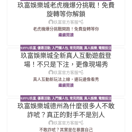
玖富娛樂城老虎機爆分挑戰！免費
旋轉等你解鎖
玖富官方客服
老虎機爆分挑戰開跑！免費旋轉等你
繼續閱讀
9JFFU玖富
,
優惠活動
,
入門懶人包
,
常見問題
,
真人娛樂
,
電競投注
玖富娛樂城全新真人互動遊戲登
場！不只是下注，更像現場秀
玖富官方客服
真人互動新玩法上線，邊玩邊像看秀
繼續閱讀
9JFFU玖富
,
優惠活動
,
入門懶人包
,
常見問題
,
真人娛樂
,
電競投注
玖富娛樂城德州為什麼很多人不敢
詐唬？真正的對手不是別人
玖富官方客服
不敢詐唬？其實是在暴露自己