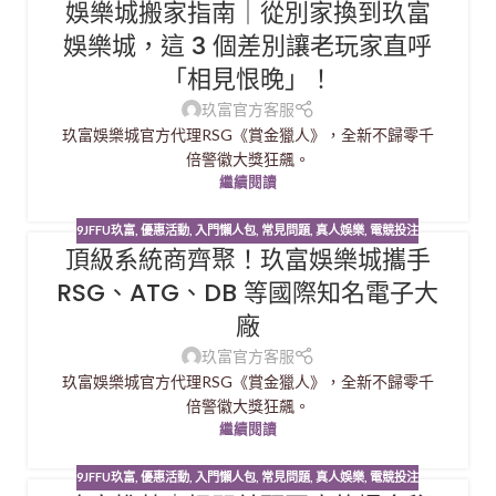
娛樂城搬家指南｜從別家換到玖富
娛樂城，這 3 個差別讓老玩家直呼
「相見恨晚」！
玖富官方客服
玖富娛樂城官方代理RSG《賞金獵人》，全新不歸零千
倍警徽大獎狂飆。
繼續閱讀
9JFFU玖富
,
優惠活動
,
入門懶人包
,
常見問題
,
真人娛樂
,
電競投注
頂級系統商齊聚！玖富娛樂城攜手
RSG、ATG、DB 等國際知名電子大
廠
玖富官方客服
玖富娛樂城官方代理RSG《賞金獵人》，全新不歸零千
倍警徽大獎狂飆。
繼續閱讀
9JFFU玖富
,
優惠活動
,
入門懶人包
,
常見問題
,
真人娛樂
,
電競投注