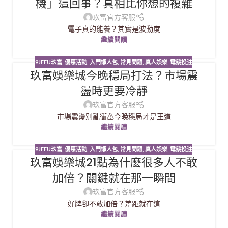
機」這回事？真相比你想的複雜
玖富官方客服
電子真的能養？其實是波動度
繼續閱讀
9JFFU玖富
,
優惠活動
,
入門懶人包
,
常見問題
,
真人娛樂
,
電競投注
玖富娛樂城今晚穩局打法？市場震
盪時更要冷靜
玖富官方客服
市場震盪別亂衝⚠今晚穩局才是王道
繼續閱讀
9JFFU玖富
,
優惠活動
,
入門懶人包
,
常見問題
,
真人娛樂
,
電競投注
玖富娛樂城21點為什麼很多人不敢
加倍？關鍵就在那一瞬間
玖富官方客服
好牌卻不敢加倍？差距就在這
繼續閱讀