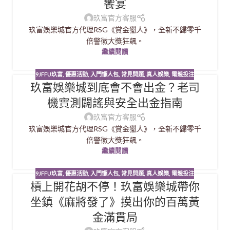
饗宴
玖富官方客服
玖富娛樂城官方代理RSG《賞金獵人》，全新不歸零千
倍警徽大獎狂飆。
繼續閱讀
9JFFU玖富
,
優惠活動
,
入門懶人包
,
常見問題
,
真人娛樂
,
電競投注
玖富娛樂城到底會不會出金？老司
機實測闢謠與安全出金指南
玖富官方客服
玖富娛樂城官方代理RSG《賞金獵人》，全新不歸零千
倍警徽大獎狂飆。
繼續閱讀
9JFFU玖富
,
優惠活動
,
入門懶人包
,
常見問題
,
真人娛樂
,
電競投注
槓上開花胡不停！玖富娛樂城帶你
坐鎮《麻將發了》摸出你的百萬黃
金滿貫局