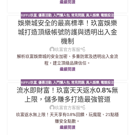
繼續閱讀
9JFFU玖富
,
優惠活動
,
入門懶人包
,
常見問題
,
真人娛樂
,
電競投注
娛樂城安全的最高標準！玖富娛樂
城打造頂級帳號防護與透明出入金
機制
玖富官方客服
解析玖富娛樂城的安全加密、多重防禦及透明出入金流
程，建立頂級品牌信任。
繼續閱讀
9JFFU玖富
,
優惠活動
,
入門懶人包
,
常見問題
,
真人娛樂
,
電競投注
流水即財富！玖富天天返水0.8%無
上限，儲多賺多打造最強管道
玖富官方客服
玖富返水無上限！天天享有0.8%回饋，玩魔龍、21點穩
賺安全點數。
繼續閱讀