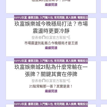
繼續閱讀
9JFFU玖富
,
優惠活動
,
入門懶人包
,
常見問題
,
真人娛樂
,
電競投注
玖富娛樂城今晚穩局打法？市場
震盪時更要冷靜
發表者
玖富官方客服
市場震盪別亂衝⚠今晚穩局才是王道
繼續閱讀
9JFFU玖富
,
優惠活動
,
入門懶人包
,
常見問題
,
真人娛樂
,
電競投注
玖富娛樂城21點為什麼常輸在一
張牌？關鍵其實在停牌
發表者
玖富官方客服
21點常輸那一張？其實是貪！
繼續閱讀
9JFFU玖富
,
優惠活動
,
入門懶人包
,
常見問題
,
真人娛樂
,
電競投注