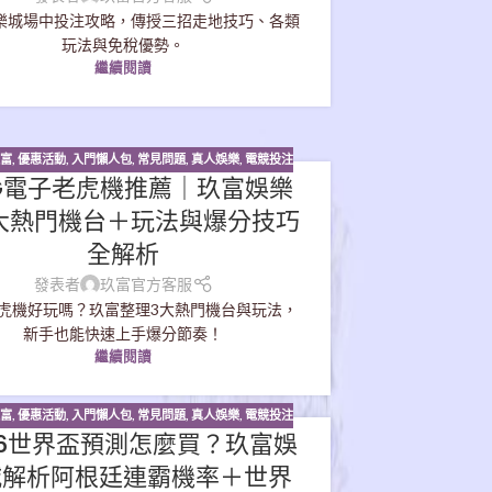
樂城場中投注攻略，傳授三招走地技巧、各類
玩法與免稅優勢。
繼續閱讀
玖富
,
優惠活動
,
入門懶人包
,
常見問題
,
真人娛樂
,
電競投注
G電子老虎機推薦｜玖富娛樂
大熱門機台＋玩法與爆分技巧
全解析
發表者
玖富官方客服
老虎機好玩嗎？玖富整理3大熱門機台與玩法，
新手也能快速上手爆分節奏！
繼續閱讀
玖富
,
優惠活動
,
入門懶人包
,
常見問題
,
真人娛樂
,
電競投注
26世界盃預測怎麼買？玖富娛
城解析阿根廷連霸機率＋世界