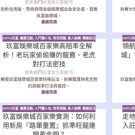
發表者
玖富官方客服
剖析信用版、幣商與現金版娛樂城出金安全度，首推
拆解大
玖富娛樂城。
繼續閱讀
9JFFU玖富
,
優惠活動
,
入門懶人包
,
常見問題
,
真人娛樂
,
電競投注
9JFFU
玖富娛樂城百家樂高賠率全解
領
析！老玩家偷偷賺的龍寶、老虎
城」
對打法密技
發表者
玖富官方客服
解密玖富娛樂城百家樂特殊玩法，拆解龍寶與老虎對
玖富娛
的高賠率打法與風控。
繼續閱讀
9JFFU玖富
,
優惠活動
,
入門懶人包
,
常見問題
,
真人娛樂
,
電競投注
9JFFU
玖富娛樂城百家樂實測：如何利
走
用新房『路單重置』抓準旺龍連
入
開黃金期？