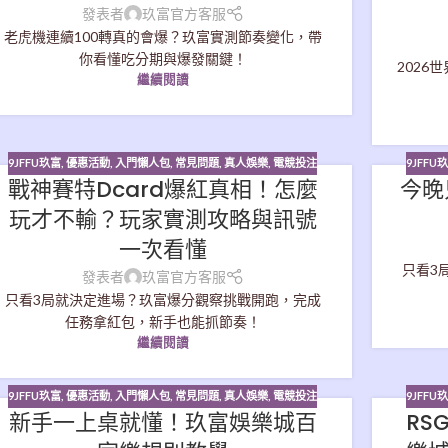
發表者
玖富官方客服
老虎機連續100轉真的會爆？玖富實測節奏變化，帶
你看懂吃分期與爆發關鍵！
202
繼續閱讀
9JFFU玖富
,
優惠活動
,
入門懶人包
,
常見問題
,
真人娛樂
,
電競投注
9JFFU
戰神賽特Dcard爆紅真相！怎麼
今晚
玩才不輸？玩家實測攻略與訊號
一次看懂
只看3
發表者
玖富官方客服
只看3局就決定進場？玖富爆分觀察挑戰開跑，完成
任務拿紅包，新手也能抓節奏！
繼續閱讀
9JFFU玖富
,
優惠活動
,
入門懶人包
,
常見問題
,
真人娛樂
,
電競投注
9JFFU
新手一上桌就懂！玖富娛樂城百
RS