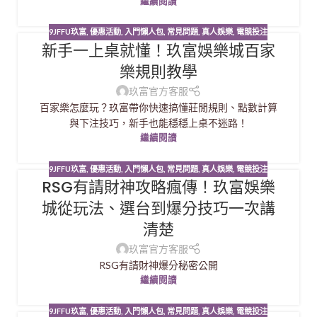
繼續閱讀
9JFFU玖富
,
優惠活動
,
入門懶人包
,
常見問題
,
真人娛樂
,
電競投注
新手一上桌就懂！玖富娛樂城百家
樂規則教學
玖富官方客服
百家樂怎麼玩？玖富帶你快速搞懂莊閒規則、點數計算
與下注技巧，新手也能穩穩上桌不迷路！
繼續閱讀
9JFFU玖富
,
優惠活動
,
入門懶人包
,
常見問題
,
真人娛樂
,
電競投注
RSG有請財神攻略瘋傳！玖富娛樂
城從玩法、選台到爆分技巧一次講
清楚
玖富官方客服
RSG有請財神爆分秘密公開
繼續閱讀
9JFFU玖富
,
優惠活動
,
入門懶人包
,
常見問題
,
真人娛樂
,
電競投注