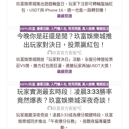
玖富娛樂城推出遊戲輪盤日，玩家下注即可轉輪盤抽紅
包、USDT與 iPhone 16，週一也能一路轉到賺！
繼續閱讀
9JFFU玖富
,
優惠活動
,
入門懶人包
,
常見問題
,
真人娛樂
,
電競投注
今晚你是莊還是閒？玖富娛樂城推
出玩家對決日，投票贏紅包！
玖富官方客服
玖富娛樂城開放「玩家對決日」活動，全服分陣營投票
莊VS閒，勝方紅包雨狂灑，連勝玩家再抽USDT大獎！
繼續閱讀
9JFFU玖富
,
優惠活動
,
入門懶人包
,
常見問題
,
真人娛樂
,
電競投注
玩家實測最玄時段｜凌晨3:33勝率
竟然爆表？玖富娛樂城深夜奇談！
玖富官方客服
玩家揭露深夜奇談！凌晨3:33成為爆分關鍵時段，玖富
娛樂城同步推出「午夜爆分任務」，挑戰夜貓專屬獎
勵。