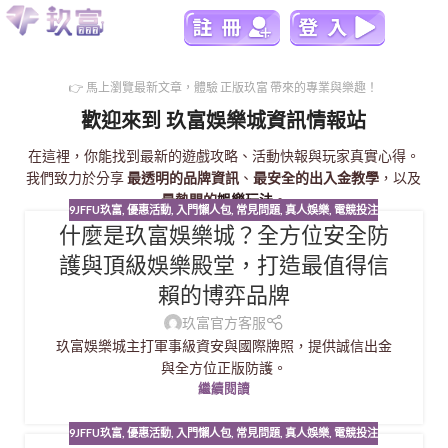
👉 馬上瀏覽最新文章，體驗 正版玖富 帶來的專業與樂趣！
歡迎來到 玖富娛樂城資訊情報站
在這裡，你能找到最新的遊戲攻略、活動快報與玩家真實心得。
我們致力於分享
最透明的品牌資訊
、
最安全的出入金教學
，以及
最熱門的
娛樂玩法
。
9JFFU玖富
,
優惠活動
,
入門懶人包
,
常見問題
,
真人娛樂
,
電競投注
什麼是玖富娛樂城？全方位安全防
護與頂級娛樂殿堂，打造最值得信
賴的博弈品牌
玖富官方客服
玖富娛樂城主打軍事級資安與國際牌照，提供誠信出金
與全方位正版防護。
繼續閱讀
9JFFU玖富
,
優惠活動
,
入門懶人包
,
常見問題
,
真人娛樂
,
電競投注