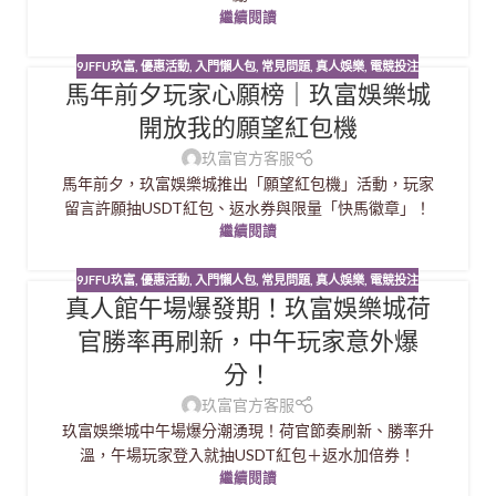
繼續閱讀
9JFFU玖富
,
優惠活動
,
入門懶人包
,
常見問題
,
真人娛樂
,
電競投注
馬年前夕玩家心願榜｜玖富娛樂城
開放我的願望紅包機
玖富官方客服
馬年前夕，玖富娛樂城推出「願望紅包機」活動，玩家
留言許願抽USDT紅包、返水券與限量「快馬徽章」！
繼續閱讀
9JFFU玖富
,
優惠活動
,
入門懶人包
,
常見問題
,
真人娛樂
,
電競投注
真人館午場爆發期！玖富娛樂城荷
官勝率再刷新，中午玩家意外爆
分！
玖富官方客服
玖富娛樂城中午場爆分潮湧現！荷官節奏刷新、勝率升
溫，午場玩家登入就抽USDT紅包＋返水加倍券！
繼續閱讀