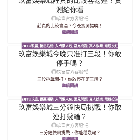
玖富娛樂城莊真的比較容易連？實
測給你看
玖富官方客服
莊真的比較會連？今晚實測揭曉！
繼續閱讀
9JFFU玖富
,
優惠活動
,
入門懶人包
,
常見問題
,
真人娛樂
,
電競投注
玖富娛樂城今晚只准打三段！你敢
停手嗎？
玖富官方客服
三段挑戰開打，你敢停在第三段？
繼續閱讀
9JFFU玖富
,
優惠活動
,
入門懶人包
,
常見問題
,
真人娛樂
,
電競投注
玖富娛樂城三分鐘快局挑戰！你敢
連打幾輪？
玖富官方客服
三分鐘快局挑戰，你能穩幾輪？
繼續閱讀