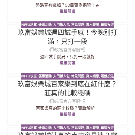
盤路真有邏輯？50局實測揭曉！🔥
繼續閱讀
9JFFU玖富
,
優惠活動
,
入門懶人包
,
常見問題
,
真人娛樂
,
電競投注
玖富娛樂城週四試手感！今晚別打
滿，只打一段
玖富官方客服
週四試手感局，只打一段就好
繼續閱讀
9JFFU玖富
,
優惠活動
,
入門懶人包
,
常見問題
,
真人娛樂
,
電競投注
玖富娛樂城百家樂到底在紅什麼？
莊真的比較穩嗎
玖富官方客服
百家樂真的莊比較穩？實戰解析！
繼續閱讀
9JFFU玖富
,
優惠活動
,
入門懶人包
,
常見問題
,
真人娛樂
,
電競投注