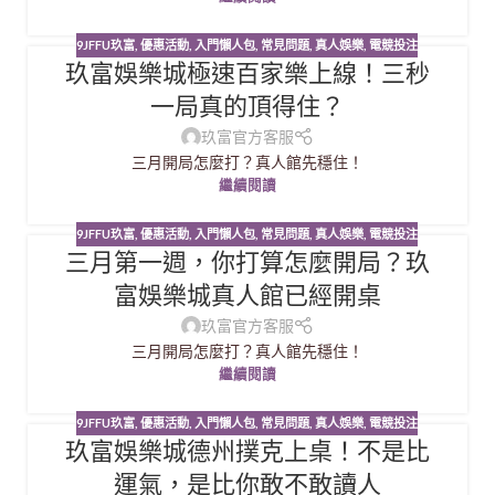
9JFFU玖富
,
優惠活動
,
入門懶人包
,
常見問題
,
真人娛樂
,
電競投注
玖富娛樂城極速百家樂上線！三秒
一局真的頂得住？
玖富官方客服
三月開局怎麼打？真人館先穩住！
繼續閱讀
9JFFU玖富
,
優惠活動
,
入門懶人包
,
常見問題
,
真人娛樂
,
電競投注
三月第一週，你打算怎麼開局？玖
富娛樂城真人館已經開桌
玖富官方客服
三月開局怎麼打？真人館先穩住！
繼續閱讀
9JFFU玖富
,
優惠活動
,
入門懶人包
,
常見問題
,
真人娛樂
,
電競投注
玖富娛樂城德州撲克上桌！不是比
運氣，是比你敢不敢讀人