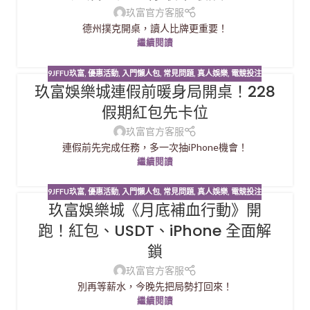
玖富官方客服
德州撲克開桌，讀人比牌更重要！
繼續閱讀
9JFFU玖富
,
優惠活動
,
入門懶人包
,
常見問題
,
真人娛樂
,
電競投注
玖富娛樂城連假前暖身局開桌！228
假期紅包先卡位
玖富官方客服
連假前先完成任務，多一次抽iPhone機會！
繼續閱讀
9JFFU玖富
,
優惠活動
,
入門懶人包
,
常見問題
,
真人娛樂
,
電競投注
玖富娛樂城《月底補血行動》開
跑！紅包、USDT、iPhone 全面解
鎖
玖富官方客服
別再等薪水，今晚先把局勢打回來！
繼續閱讀