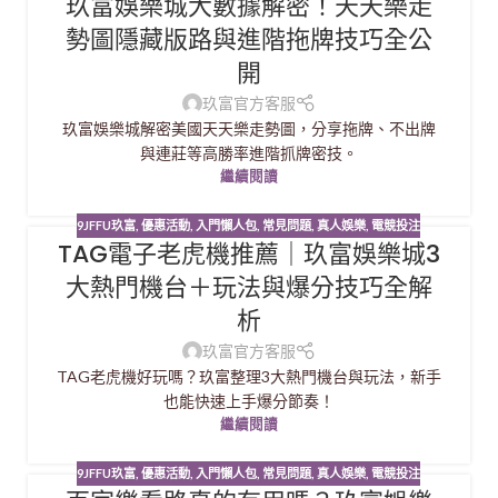
玖富娛樂城大數據解密！天天樂走
勢圖隱藏版路與進階拖牌技巧全公
開
玖富官方客服
玖富娛樂城解密美國天天樂走勢圖，分享拖牌、不出牌
與連莊等高勝率進階抓牌密技。
繼續閱讀
9JFFU玖富
,
優惠活動
,
入門懶人包
,
常見問題
,
真人娛樂
,
電競投注
TAG電子老虎機推薦｜玖富娛樂城3
大熱門機台＋玩法與爆分技巧全解
析
玖富官方客服
TAG老虎機好玩嗎？玖富整理3大熱門機台與玩法，新手
也能快速上手爆分節奏！
繼續閱讀
9JFFU玖富
,
優惠活動
,
入門懶人包
,
常見問題
,
真人娛樂
,
電競投注