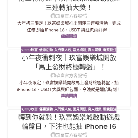
三連轉抽大獎！
玖富官方客服
大年初三限定！玖富娛樂城推出開運三連轉活動，完成
任務即抽 iPhone 16、USDT 與紅包雨好禮！
繼續閱讀
9JFFU玖富
,
優惠活動
,
入門懶人包
,
常見問題
,
真人娛樂
,
電競投注
小年夜衝刺夜｜玖富娛樂城開放
「馬上發財終極轉盤」！
玖富官方客服
小年夜限定！玖富娛樂城開啟馬上發財終極轉盤，抽
iPhone 16、USDT大獎與紅包雨，今晚就是翻倍時刻！
繼續閱讀
9JFFU玖富
,
優惠活動
,
入門懶人包
,
常見問題
,
真人娛樂
,
電競投注
轉到你就賺！玖富娛樂城啟動遊戲
輪盤日，下注也能抽 iPhone 16
玖富官方客服