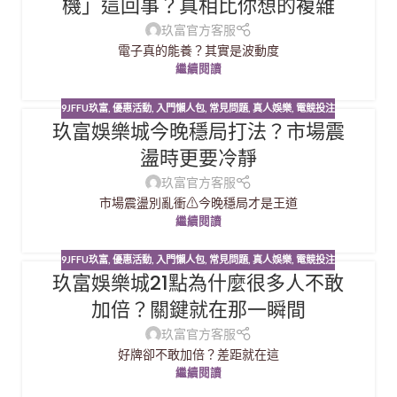
機」這回事？真相比你想的複雜
玖富官方客服
電子真的能養？其實是波動度
繼續閱讀
9JFFU玖富
,
優惠活動
,
入門懶人包
,
常見問題
,
真人娛樂
,
電競投注
玖富娛樂城今晚穩局打法？市場震
盪時更要冷靜
玖富官方客服
市場震盪別亂衝⚠今晚穩局才是王道
繼續閱讀
9JFFU玖富
,
優惠活動
,
入門懶人包
,
常見問題
,
真人娛樂
,
電競投注
玖富娛樂城21點為什麼很多人不敢
加倍？關鍵就在那一瞬間
玖富官方客服
好牌卻不敢加倍？差距就在這
繼續閱讀