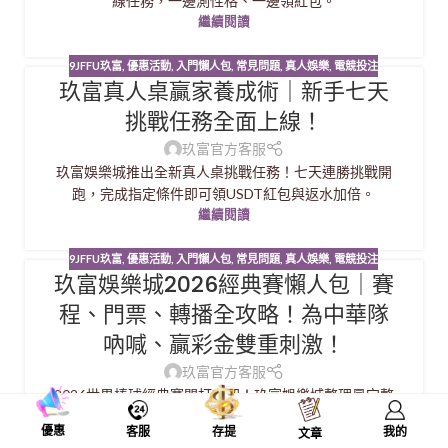
線任務，一邊測性格、一邊領紅包。
繼續閱讀
9JFFU玖富
,
優惠活動
,
入門懶人包
,
常見問題
,
真人娛樂
,
電競投注
玖富真人桌贏家養成術｜新手七天
挑戰任務全面上線！
玖富官方客服
玖富娛樂城推出全新真人桌挑戰任務！七天連勝挑戰開
跑，完成指定條件即可領USDT紅包與返水加倍。
繼續閱讀
9JFFU玖富
,
優惠活動
,
入門懶人包
,
常見問題
,
真人娛樂
,
電競投注
玖富娛樂城2026經典賽懶人包｜賽
程、門票、轉播全攻略！為中華隊
吶喊、贏彩金雙重刺激！
玖富官方客服
2026世界棒球經典賽開打在即！玖富娛樂城整理最完整
賽程、門票、轉播與投注攻略，陪你邊看邊贏！
優惠
客服
我的
存提
文章
繼續閱讀