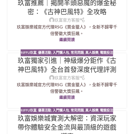
玖富推薦｜揭開羊頭惡魔的爆金秘
密：《古神巴風特》全攻略
玖富官方客服
玖富娛樂城官方代理RSG《賞金獵人》，全新不歸零千
倍警徽大獎狂飆。
繼續閱讀
9JFFU玖富
,
優惠活動
,
入門懶人包
,
常見問題
,
真人娛樂
,
電競投注
玖富獨家引進｜神級爆分鉅作《古
神巴風特》全台首發深度代理評測
玖富官方客服
玖富娛樂城官方代理RSG《賞金獵人》，全新不歸零千
倍警徽大獎狂飆。
繼續閱讀
9JFFU玖富
,
優惠活動
,
入門懶人包
,
常見問題
,
真人娛樂
,
電競投注
玖富娛樂城實測大解密：資深玩家
帶你體驗安全金流與最頂級的遊戲