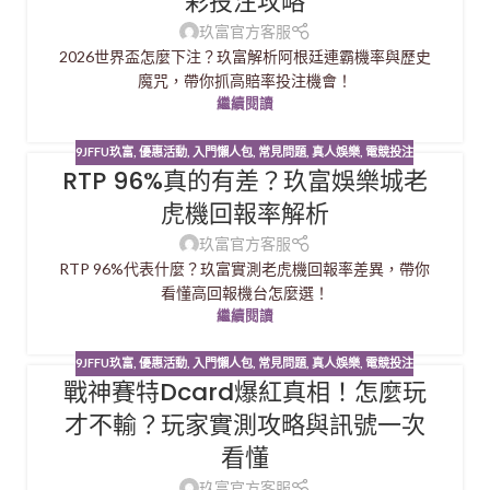
彩投注攻略
玖富官方客服
2026世界盃怎麼下注？玖富解析阿根廷連霸機率與歷史
魔咒，帶你抓高賠率投注機會！
繼續閱讀
9JFFU玖富
,
優惠活動
,
入門懶人包
,
常見問題
,
真人娛樂
,
電競投注
RTP 96%真的有差？玖富娛樂城老
虎機回報率解析
玖富官方客服
RTP 96%代表什麼？玖富實測老虎機回報率差異，帶你
看懂高回報機台怎麼選！
繼續閱讀
9JFFU玖富
,
優惠活動
,
入門懶人包
,
常見問題
,
真人娛樂
,
電競投注
戰神賽特Dcard爆紅真相！怎麼玩
才不輸？玩家實測攻略與訊號一次
看懂
玖富官方客服