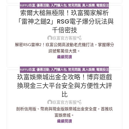
9JFFU玖富
,
優惠活動
,
入門懶人包
,
常見問題
,
真人娛樂
,
電競投注
索爾大槌無極限！玖富獨家解析
「雷神之鎚2」RSG電子爆分玩法與
千倍密技
玖富官方客服
解密RSG雷神2！玖富公開高波動老虎機打法，掌握爆分
訊號奪萬倍大獎。
繼續閱讀
9JFFU玖富
,
優惠活動
,
入門懶人包
,
常見問題
,
真人娛樂
,
電競投注
玖富娛樂城出金全攻略！博弈遊戲
換現金三大平台安全與方便性大評
比
玖富官方客服
剖析信用版、幣商與現金版娛樂城出金安全度，首推玖
富娛樂城。
繼續閱讀