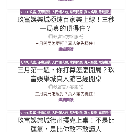
9JFFU玖富
,
優惠活動
,
入門懶人包
,
常見問題
,
真人娛樂
,
電競投注
玖富娛樂城極速百家樂上線！三秒
一局真的頂得住？
玖富官方客服
三月開局怎麼打？真人館先穩住！
繼續閱讀
9JFFU玖富
,
優惠活動
,
入門懶人包
,
常見問題
,
真人娛樂
,
電競投注
三月第一週，你打算怎麼開局？玖
富娛樂城真人館已經開桌
玖富官方客服
三月開局怎麼打？真人館先穩住！
繼續閱讀
9JFFU玖富
,
優惠活動
,
入門懶人包
,
常見問題
,
真人娛樂
,
電競投注
玖富娛樂城德州撲克上桌！不是比
運氣，是比你敢不敢讀人