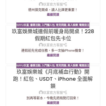
玖富官方客服
德州撲克開桌，讀人比牌更重要！
繼續閱讀
9JFFU玖富
,
優惠活動
,
入門懶人包
,
常見問題
,
真人娛樂
,
電競投注
玖富娛樂城連假前暖身局開桌！228
假期紅包先卡位
玖富官方客服
連假前先完成任務，多一次抽iPhone機會！
繼續閱讀
9JFFU玖富
,
優惠活動
,
入門懶人包
,
常見問題
,
真人娛樂
,
電競投注
玖富娛樂城《月底補血行動》開
跑！紅包、USDT、iPhone 全面解
鎖
玖富官方客服
別再等薪水，今晚先把局勢打回來！
繼續閱讀