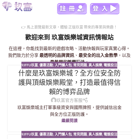
👉 馬上瀏覽最新文章，體驗 正版玖富 帶來的專業與樂趣！
歡迎來到 玖富娛樂城資訊情報站
在這裡，你能找到最新的遊戲攻略、活動快報與玩家真實心得。
我們致力於分享
最透明的品牌資訊
、
最安全的出入金教學
，以及
最熱門的
娛樂玩法
。
9JFFU玖富
,
優惠活動
,
入門懶人包
,
常見問題
,
真人娛樂
,
電競投注
什麼是玖富娛樂城？全方位安全防
護與頂級娛樂殿堂，打造最值得信
賴的博弈品牌
玖富官方客服
玖富娛樂城主打軍事級資安與國際牌照，提供誠信出金
與全方位正版防護。
繼續閱讀
9JFFU玖富
,
優惠活動
,
入門懶人包
,
常見問題
,
真人娛樂
,
電競投注