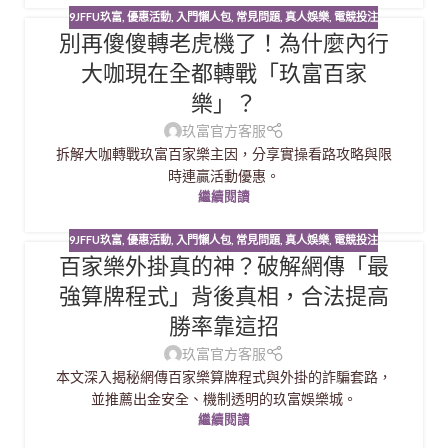
9JFFU玖富
,
優惠活動
,
入門懶人包
,
常見問題
,
真人娛樂
,
電競投注
別再傻傻轉老虎機了！為什麼內行
大咖現在全都轉戰「玖富百家
樂」？
玖富官方客服
拆解大咖轉戰玖富百家樂主因，分享實操看路攻略與限
時連贏活動優惠。
繼續閱讀
9JFFU玖富
,
優惠活動
,
入門懶人包
,
常見問題
,
真人娛樂
,
電競投注
百家樂外掛真的神？破解網傳「最
強算牌程式」背後真相，合法提高
勝率靠這招
玖富官方客服
本文深入揭秘網傳百家樂算牌程式與外掛的詐騙套路，
並推薦出金安全、機制透明的玖富娛樂城。
繼續閱讀