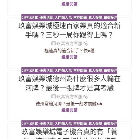
繼續閱讀
9JFFU玖富
,
優惠活動
,
入門懶人包
,
常見問題
,
真人娛樂
,
電競投注
玖富娛樂城極速百家樂真的適合新
手嗎？三秒一局你跟得上嗎？
玖富官方客服
極速真的適合新手？快≠穩
繼續閱讀
9JFFU玖富
,
優惠活動
,
入門懶人包
,
常見問題
,
真人娛樂
,
電競投注
玖富娛樂城德州為什麼很多人輸在
河牌？最後一張牌才是真考驗
玖富官方客服
德州常輸河牌？最後一刻才關鍵♠🔥
繼續閱讀
9JFFU玖富
,
優惠活動
,
入門懶人包
,
常見問題
,
真人娛樂
,
電競投注
玖富娛樂城電子機台真的有「養