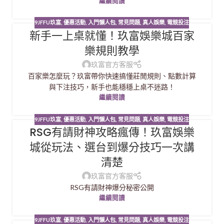
繼續閱讀
9JFFU玖富
,
優惠活動
,
入門懶人包
,
常見問題
,
真人娛樂
,
電競投注
新手一上桌就懂！玖富娛樂城百家
樂規則教學
玖富官方客服
百家樂怎麼玩？玖富帶你快速搞懂莊閒規則、點數計算
與下注技巧，新手也能穩穩上桌不迷路！
繼續閱讀
9JFFU玖富
,
優惠活動
,
入門懶人包
,
常見問題
,
真人娛樂
,
電競投注
RSG有請財神攻略瘋傳！玖富娛樂
城從玩法、選台到爆分技巧一次講
清楚
玖富官方客服
RSG有請財神爆分秘密公開
繼續閱讀
9JFFU玖富
,
優惠活動
,
入門懶人包
,
常見問題
,
真人娛樂
,
電競投注