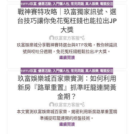
9JFFU玖富
,
優惠活動
,
入門懶人包
,
常見問題
,
真人娛樂
,
電競投注
戰神賽特攻略｜玖富獨家訊號、選
台技巧讓你免花冤枉錢也能拉出JP
大獎
玖富官方客服
玖富娛樂城分享戰神賽特選台與RTP攻略，教你辨識訊
號與咬吐分週期，免花冤枉錢輕鬆拉出JP大獎。
繼續閱讀
9JFFU玖富
,
優惠活動
,
入門懶人包
,
常見問題
,
真人娛樂
,
電競投注
玖富娛樂城百家樂實測：如何利用
新房『路單重置』抓準旺龍連開黃
金期？
玖富官方客服
本文實測玖富娛樂城百家樂，揭密利用新房路單重置精
準捕捉旺龍連開的控盤技術。
繼續閱讀