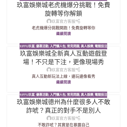
玖富娛樂城老虎機爆分挑戰！免費
旋轉等你解鎖
玖富官方客服
老虎機爆分挑戰開跑！免費旋轉等你
繼續閱讀
9JFFU玖富
,
優惠活動
,
入門懶人包
,
常見問題
,
真人娛樂
,
電競投注
玖富娛樂城全新真人互動遊戲登
場！不只是下注，更像現場秀
玖富官方客服
真人互動新玩法上線，邊玩邊像看秀
繼續閱讀
9JFFU玖富
,
優惠活動
,
入門懶人包
,
常見問題
,
真人娛樂
,
電競投注
玖富娛樂城德州為什麼很多人不敢
詐唬？真正的對手不是別人
玖富官方客服
不敢詐唬？其實是在暴露自己