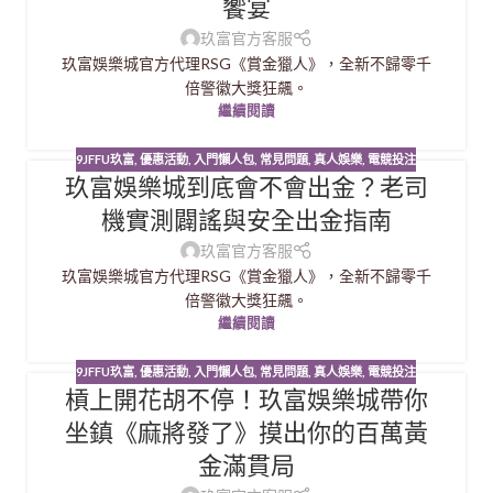
饗宴
玖富官方客服
玖富娛樂城官方代理RSG《賞金獵人》，全新不歸零千
倍警徽大獎狂飆。
繼續閱讀
9JFFU玖富
,
優惠活動
,
入門懶人包
,
常見問題
,
真人娛樂
,
電競投注
玖富娛樂城到底會不會出金？老司
機實測闢謠與安全出金指南
玖富官方客服
玖富娛樂城官方代理RSG《賞金獵人》，全新不歸零千
倍警徽大獎狂飆。
繼續閱讀
9JFFU玖富
,
優惠活動
,
入門懶人包
,
常見問題
,
真人娛樂
,
電競投注
槓上開花胡不停！玖富娛樂城帶你
坐鎮《麻將發了》摸出你的百萬黃
金滿貫局