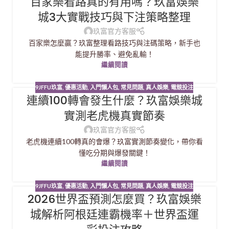
百家樂看路真的有用嗎？玖富娛樂
城3大實戰技巧與下注策略整理
玖富官方客服
百家樂怎麼贏？玖富整理看路技巧與注碼策略，新手也
能提升勝率、避免亂輸！
繼續閱讀
9JFFU玖富
,
優惠活動
,
入門懶人包
,
常見問題
,
真人娛樂
,
電競投注
連續100轉會發生什麼？玖富娛樂城
實測老虎機真實節奏
玖富官方客服
老虎機連續100轉真的會爆？玖富實測節奏變化，帶你看
懂吃分期與爆發關鍵！
繼續閱讀
9JFFU玖富
,
優惠活動
,
入門懶人包
,
常見問題
,
真人娛樂
,
電競投注
2026世界盃預測怎麼買？玖富娛樂
城解析阿根廷連霸機率＋世界盃運