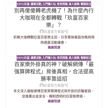
9JFFU玖富
,
優惠活動
,
入門懶人包
,
常見問題
,
真人娛樂
,
電競投注
別再傻傻轉老虎機了！為什麼內行
大咖現在全都轉戰「玖富百家
樂」？
玖富官方客服
拆解大咖轉戰玖富百家樂主因，分享實操看路攻略與限
時連贏活動優惠。
繼續閱讀
9JFFU玖富
,
優惠活動
,
入門懶人包
,
常見問題
,
真人娛樂
,
電競投注
百家樂外掛真的神？破解網傳「最
強算牌程式」背後真相，合法提高
勝率靠這招
玖富官方客服
本文深入揭秘網傳百家樂算牌程式與外掛的詐騙套路，
並推薦出金安全、機制透明的玖富娛樂城。
繼續閱讀