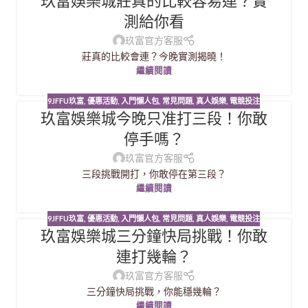
玖富娛樂城莊真的比較容易連？實
測給你看
玖富官方客服
莊真的比較會連？今晚實測揭曉！
繼續閱讀
9JFFU玖富
,
優惠活動
,
入門懶人包
,
常見問題
,
真人娛樂
,
電競投注
玖富娛樂城今晚只准打三段！你敢
停手嗎？
玖富官方客服
三段挑戰開打，你敢停在第三段？
繼續閱讀
9JFFU玖富
,
優惠活動
,
入門懶人包
,
常見問題
,
真人娛樂
,
電競投注
玖富娛樂城三分鐘快局挑戰！你敢
連打幾輪？
玖富官方客服
三分鐘快局挑戰，你能穩幾輪？
繼續閱讀