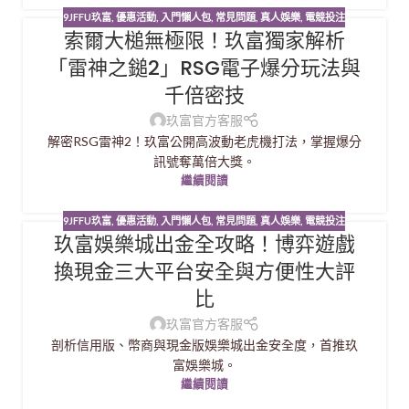
9JFFU玖富
,
優惠活動
,
入門懶人包
,
常見問題
,
真人娛樂
,
電競投注
索爾大槌無極限！玖富獨家解析
「雷神之鎚2」RSG電子爆分玩法與
千倍密技
玖富官方客服
解密RSG雷神2！玖富公開高波動老虎機打法，掌握爆分
訊號奪萬倍大獎。
繼續閱讀
9JFFU玖富
,
優惠活動
,
入門懶人包
,
常見問題
,
真人娛樂
,
電競投注
玖富娛樂城出金全攻略！博弈遊戲
換現金三大平台安全與方便性大評
比
玖富官方客服
剖析信用版、幣商與現金版娛樂城出金安全度，首推玖
富娛樂城。
繼續閱讀