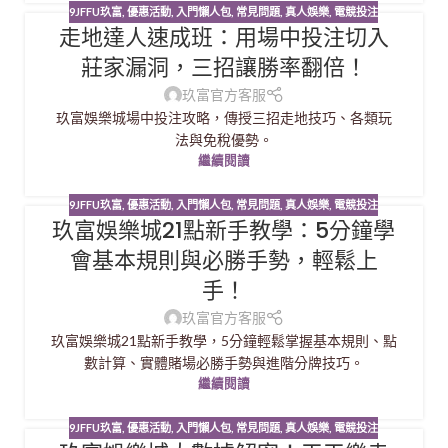
9JFFU玖富
,
優惠活動
,
入門懶人包
,
常見問題
,
真人娛樂
,
電競投注
走地達人速成班：用場中投注切入
莊家漏洞，三招讓勝率翻倍！
玖富官方客服
玖富娛樂城場中投注攻略，傳授三招走地技巧、各類玩
法與免稅優勢。
繼續閱讀
9JFFU玖富
,
優惠活動
,
入門懶人包
,
常見問題
,
真人娛樂
,
電競投注
玖富娛樂城21點新手教學：5分鐘學
會基本規則與必勝手勢，輕鬆上
手！
玖富官方客服
玖富娛樂城21點新手教學，5分鐘輕鬆掌握基本規則、點
數計算、實體賭場必勝手勢與進階分牌技巧。
繼續閱讀
9JFFU玖富
,
優惠活動
,
入門懶人包
,
常見問題
,
真人娛樂
,
電競投注