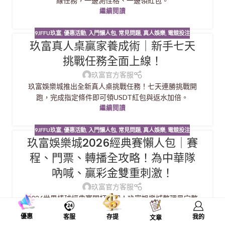
線任務，一邊測性格、一邊領紅包。
繼續閱讀
9JFFU玖富
,
優惠活動
,
入門懶人包
,
常見問題
,
真人娛樂
,
電競投注
玖富真人桌贏家養成術｜新手七天
挑戰任務全面上線！
玖富官方客服
玖富娛樂城推出全新真人桌挑戰任務！七天連勝挑戰開
跑，完成指定條件即可領USDT紅包與返水加倍。
繼續閱讀
9JFFU玖富
,
優惠活動
,
入門懶人包
,
常見問題
,
真人娛樂
,
電競投注
玖富娛樂城2026經典賽懶人包｜賽
程、門票、轉播全攻略！為中華隊
吶喊、贏彩金雙重刺激！
玖富官方客服
2026世界棒球經典賽開打在即！玖富娛樂城整理最完整
賽程、門票、轉播與投注攻略，陪你邊看邊贏！
優惠
客服
我的
存提
文章
繼續閱讀