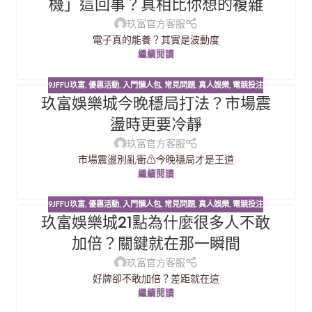
機」這回事？真相比你想的複雜
玖富官方客服
電子真的能養？其實是波動度
繼續閱讀
9JFFU玖富
,
優惠活動
,
入門懶人包
,
常見問題
,
真人娛樂
,
電競投注
玖富娛樂城今晚穩局打法？市場震
盪時更要冷靜
玖富官方客服
市場震盪別亂衝⚠今晚穩局才是王道
繼續閱讀
9JFFU玖富
,
優惠活動
,
入門懶人包
,
常見問題
,
真人娛樂
,
電競投注
玖富娛樂城21點為什麼很多人不敢
加倍？關鍵就在那一瞬間
玖富官方客服
好牌卻不敢加倍？差距就在這
繼續閱讀