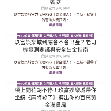
饗宴
玖富官方客服
玖富娛樂城官方代理RSG《賞金獵人》，全新不歸零千
倍警徽大獎狂飆。
繼續閱讀
9JFFU玖富
,
優惠活動
,
入門懶人包
,
常見問題
,
真人娛樂
,
電競投注
玖富娛樂城到底會不會出金？老司
機實測闢謠與安全出金指南
玖富官方客服
玖富娛樂城官方代理RSG《賞金獵人》，全新不歸零千
倍警徽大獎狂飆。
繼續閱讀
9JFFU玖富
,
優惠活動
,
入門懶人包
,
常見問題
,
真人娛樂
,
電競投注
槓上開花胡不停！玖富娛樂城帶你
坐鎮《麻將發了》摸出你的百萬黃
金滿貫局