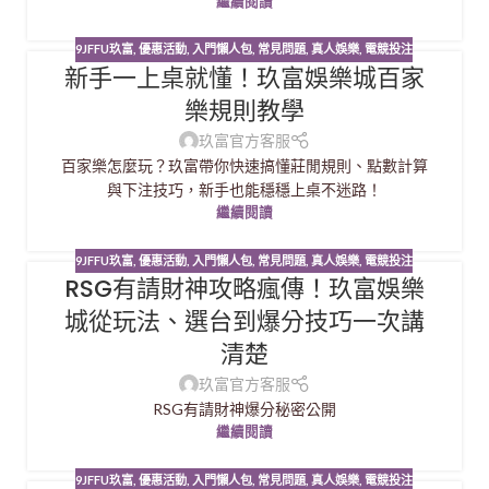
繼續閱讀
9JFFU玖富
,
優惠活動
,
入門懶人包
,
常見問題
,
真人娛樂
,
電競投注
新手一上桌就懂！玖富娛樂城百家
樂規則教學
玖富官方客服
百家樂怎麼玩？玖富帶你快速搞懂莊閒規則、點數計算
與下注技巧，新手也能穩穩上桌不迷路！
繼續閱讀
9JFFU玖富
,
優惠活動
,
入門懶人包
,
常見問題
,
真人娛樂
,
電競投注
RSG有請財神攻略瘋傳！玖富娛樂
城從玩法、選台到爆分技巧一次講
清楚
玖富官方客服
RSG有請財神爆分秘密公開
繼續閱讀
9JFFU玖富
,
優惠活動
,
入門懶人包
,
常見問題
,
真人娛樂
,
電競投注