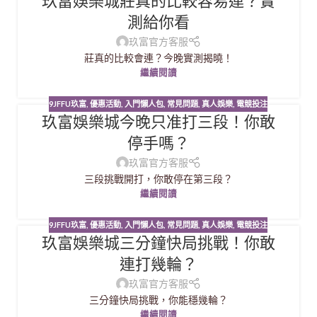
玖富娛樂城莊真的比較容易連？實
測給你看
玖富官方客服
莊真的比較會連？今晚實測揭曉！
繼續閱讀
9JFFU玖富
,
優惠活動
,
入門懶人包
,
常見問題
,
真人娛樂
,
電競投注
玖富娛樂城今晚只准打三段！你敢
停手嗎？
玖富官方客服
三段挑戰開打，你敢停在第三段？
繼續閱讀
9JFFU玖富
,
優惠活動
,
入門懶人包
,
常見問題
,
真人娛樂
,
電競投注
玖富娛樂城三分鐘快局挑戰！你敢
連打幾輪？
玖富官方客服
三分鐘快局挑戰，你能穩幾輪？
繼續閱讀