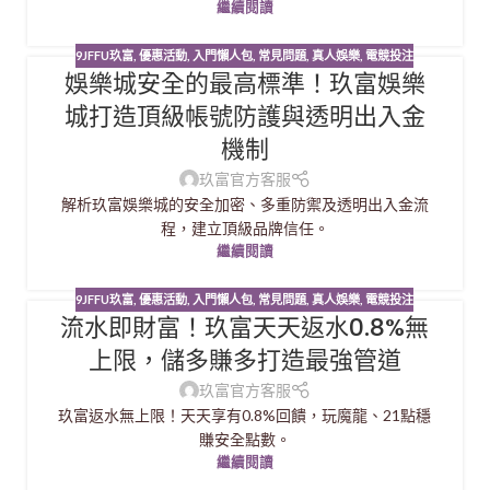
繼續閱讀
9JFFU玖富
,
優惠活動
,
入門懶人包
,
常見問題
,
真人娛樂
,
電競投注
娛樂城安全的最高標準！玖富娛樂
城打造頂級帳號防護與透明出入金
機制
玖富官方客服
解析玖富娛樂城的安全加密、多重防禦及透明出入金流
程，建立頂級品牌信任。
繼續閱讀
9JFFU玖富
,
優惠活動
,
入門懶人包
,
常見問題
,
真人娛樂
,
電競投注
流水即財富！玖富天天返水0.8%無
上限，儲多賺多打造最強管道
玖富官方客服
玖富返水無上限！天天享有0.8%回饋，玩魔龍、21點穩
賺安全點數。
繼續閱讀