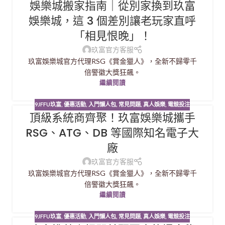
娛樂城搬家指南｜從別家換到玖富
娛樂城，這 3 個差別讓老玩家直呼
「相見恨晚」！
玖富官方客服
玖富娛樂城官方代理RSG《賞金獵人》，全新不歸零千
倍警徽大獎狂飆。
繼續閱讀
9JFFU玖富
,
優惠活動
,
入門懶人包
,
常見問題
,
真人娛樂
,
電競投注
頂級系統商齊聚！玖富娛樂城攜手
RSG、ATG、DB 等國際知名電子大
廠
玖富官方客服
玖富娛樂城官方代理RSG《賞金獵人》，全新不歸零千
倍警徽大獎狂飆。
繼續閱讀
9JFFU玖富
,
優惠活動
,
入門懶人包
,
常見問題
,
真人娛樂
,
電競投注