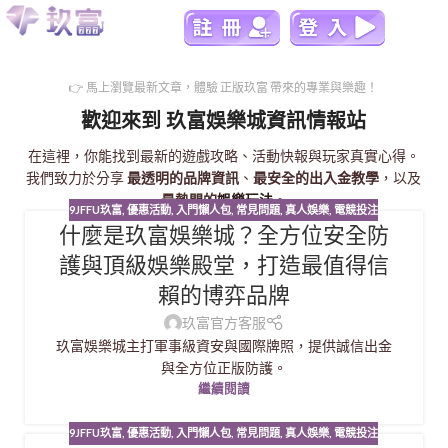
👉 馬上瀏覽最新文章，體驗 正版玖富 帶來的專業與樂趣！
歡迎來到 玖富娛樂城資訊情報站
在這裡，你能找到最新的遊戲攻略、活動快報與玩家真實心得。
我們致力於分享
最透明的品牌資訊
、
最安全的出入金教學
，以及
最熱門的
娛樂玩法
。
9JFFU玖富
,
優惠活動
,
入門懶人包
,
常見問題
,
真人娛樂
,
電競投注
什麼是玖富娛樂城？全方位安全防
護與頂級娛樂殿堂，打造最值得信
賴的博弈品牌
玖富官方客服
玖富娛樂城主打軍事級資安與國際牌照，提供誠信出金
與全方位正版防護。
繼續閱讀
9JFFU玖富
,
優惠活動
,
入門懶人包
,
常見問題
,
真人娛樂
,
電競投注