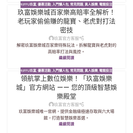
9JFFU玖富
,
優惠活動
,
入門懶人包
,
常見問題
,
真人娛樂
,
電競投注
玖富娛樂城百家樂高賠率全解析！
老玩家偷偷賺的龍寶、老虎對打法
密技
玖富官方客服
解密玖富娛樂城百家樂特殊玩法，拆解龍寶與老虎對的
高賠率打法與風控。
繼續閱讀
9JFFU玖富
,
優惠活動
,
入門懶人包
,
常見問題
,
真人娛樂
,
電競投注
領航掌上數位娛樂！「玖富娛樂
城」官方網站 —— 您的頂級智慧娛
樂殿堂
玖富官方客服
玖富娛樂城唯一官網，提供金融級極速存取與六大場
館，打造智慧娛樂首選。
繼續閱讀