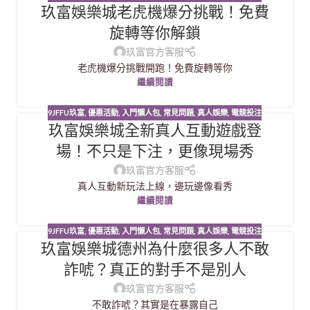
玖富娛樂城老虎機爆分挑戰！免費
旋轉等你解鎖
玖富官方客服
老虎機爆分挑戰開跑！免費旋轉等你
繼續閱讀
9JFFU玖富
,
優惠活動
,
入門懶人包
,
常見問題
,
真人娛樂
,
電競投注
玖富娛樂城全新真人互動遊戲登
場！不只是下注，更像現場秀
玖富官方客服
真人互動新玩法上線，邊玩邊像看秀
繼續閱讀
9JFFU玖富
,
優惠活動
,
入門懶人包
,
常見問題
,
真人娛樂
,
電競投注
玖富娛樂城德州為什麼很多人不敢
詐唬？真正的對手不是別人
玖富官方客服
不敢詐唬？其實是在暴露自己