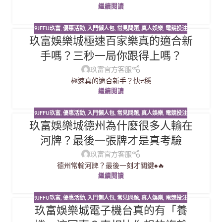
繼續閱讀
9JFFU玖富
,
優惠活動
,
入門懶人包
,
常見問題
,
真人娛樂
,
電競投注
玖富娛樂城極速百家樂真的適合新
手嗎？三秒一局你跟得上嗎？
玖富官方客服
極速真的適合新手？快≠穩
繼續閱讀
9JFFU玖富
,
優惠活動
,
入門懶人包
,
常見問題
,
真人娛樂
,
電競投注
玖富娛樂城德州為什麼很多人輸在
河牌？最後一張牌才是真考驗
玖富官方客服
德州常輸河牌？最後一刻才關鍵♠🔥
繼續閱讀
9JFFU玖富
,
優惠活動
,
入門懶人包
,
常見問題
,
真人娛樂
,
電競投注
玖富娛樂城電子機台真的有「養