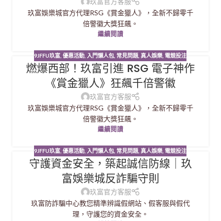
玖富官方客服
玖富娛樂城官方代理RSG《賞金獵人》，全新不歸零千
倍警徽大獎狂飆。
繼續閱讀
9JFFU玖富
,
優惠活動
,
入門懶人包
,
常見問題
,
真人娛樂
,
電競投注
燃爆西部！玖富引進 RSG 電子神作
《賞金獵人》狂飆千倍警徽
玖富官方客服
玖富娛樂城官方代理RSG《賞金獵人》，全新不歸零千
倍警徽大獎狂飆。
繼續閱讀
9JFFU玖富
,
優惠活動
,
入門懶人包
,
常見問題
,
真人娛樂
,
電競投注
守護資金安全，築起誠信防線｜玖
富娛樂城反詐騙守則
玖富官方客服
玖富防詐騙中心教您精準辨識假網站、假客服與假代
理，守護您的資金安全。