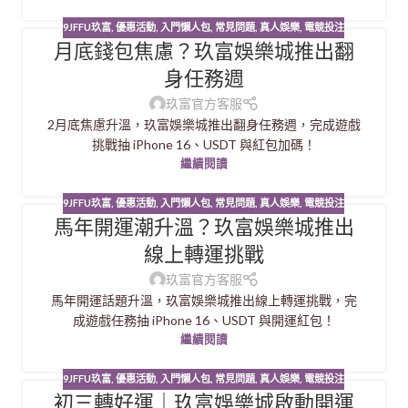
9JFFU玖富
,
優惠活動
,
入門懶人包
,
常見問題
,
真人娛樂
,
電競投注
月底錢包焦慮？玖富娛樂城推出翻
身任務週
玖富官方客服
2月底焦慮升溫，玖富娛樂城推出翻身任務週，完成遊戲
挑戰抽 iPhone 16、USDT 與紅包加碼！
繼續閱讀
9JFFU玖富
,
優惠活動
,
入門懶人包
,
常見問題
,
真人娛樂
,
電競投注
馬年開運潮升溫？玖富娛樂城推出
線上轉運挑戰
玖富官方客服
馬年開運話題升溫，玖富娛樂城推出線上轉運挑戰，完
成遊戲任務抽 iPhone 16、USDT 與開運紅包！
繼續閱讀
9JFFU玖富
,
優惠活動
,
入門懶人包
,
常見問題
,
真人娛樂
,
電競投注
初三轉好運｜玖富娛樂城啟動開運