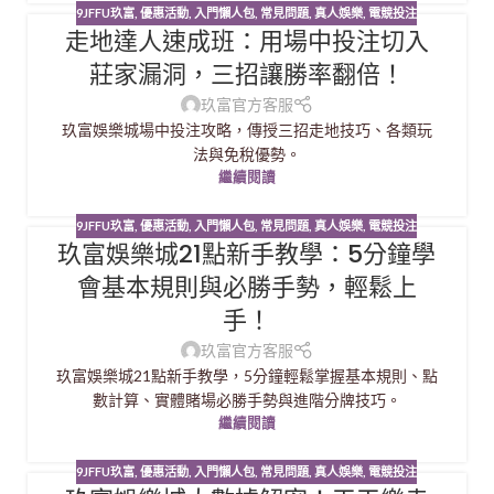
9JFFU玖富
,
優惠活動
,
入門懶人包
,
常見問題
,
真人娛樂
,
電競投注
走地達人速成班：用場中投注切入
莊家漏洞，三招讓勝率翻倍！
玖富官方客服
玖富娛樂城場中投注攻略，傳授三招走地技巧、各類玩
法與免稅優勢。
繼續閱讀
9JFFU玖富
,
優惠活動
,
入門懶人包
,
常見問題
,
真人娛樂
,
電競投注
玖富娛樂城21點新手教學：5分鐘學
會基本規則與必勝手勢，輕鬆上
手！
玖富官方客服
玖富娛樂城21點新手教學，5分鐘輕鬆掌握基本規則、點
數計算、實體賭場必勝手勢與進階分牌技巧。
繼續閱讀
9JFFU玖富
,
優惠活動
,
入門懶人包
,
常見問題
,
真人娛樂
,
電競投注