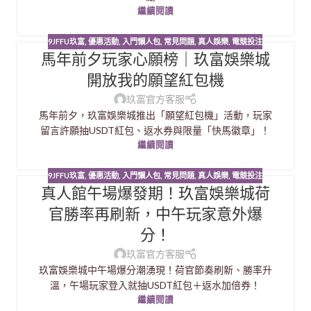
繼續閱讀
9JFFU玖富
,
優惠活動
,
入門懶人包
,
常見問題
,
真人娛樂
,
電競投注
馬年前夕玩家心願榜｜玖富娛樂城
開放我的願望紅包機
玖富官方客服
馬年前夕，玖富娛樂城推出「願望紅包機」活動，玩家
留言許願抽USDT紅包、返水券與限量「快馬徽章」！
繼續閱讀
9JFFU玖富
,
優惠活動
,
入門懶人包
,
常見問題
,
真人娛樂
,
電競投注
真人館午場爆發期！玖富娛樂城荷
官勝率再刷新，中午玩家意外爆
分！
玖富官方客服
玖富娛樂城中午場爆分潮湧現！荷官節奏刷新、勝率升
溫，午場玩家登入就抽USDT紅包＋返水加倍券！
繼續閱讀