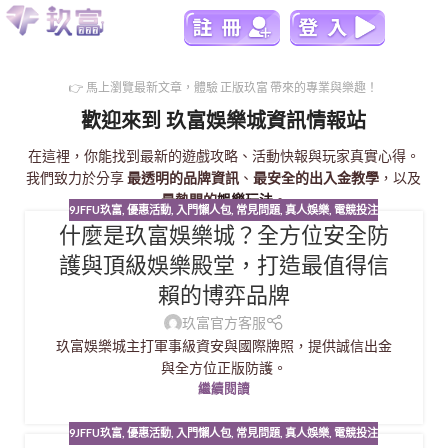
👉 馬上瀏覽最新文章，體驗 正版玖富 帶來的專業與樂趣！
歡迎來到 玖富娛樂城資訊情報站
在這裡，你能找到最新的遊戲攻略、活動快報與玩家真實心得。
我們致力於分享
最透明的品牌資訊
、
最安全的出入金教學
，以及
最熱門的
娛樂玩法
。
9JFFU玖富
,
優惠活動
,
入門懶人包
,
常見問題
,
真人娛樂
,
電競投注
什麼是玖富娛樂城？全方位安全防
護與頂級娛樂殿堂，打造最值得信
賴的博弈品牌
玖富官方客服
玖富娛樂城主打軍事級資安與國際牌照，提供誠信出金
與全方位正版防護。
繼續閱讀
9JFFU玖富
,
優惠活動
,
入門懶人包
,
常見問題
,
真人娛樂
,
電競投注