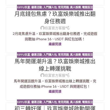
9JFFU玖富
,
優惠活動
,
入門懶人包
,
常見問題
,
真人娛樂
,
電競投注
月底錢包焦慮？玖富娛樂城推出翻
身任務週
玖富官方客服
2月底焦慮升溫，玖富娛樂城推出翻身任務週，完成遊戲
挑戰抽 iPhone 16、USDT 與紅包加碼！
繼續閱讀
9JFFU玖富
,
優惠活動
,
入門懶人包
,
常見問題
,
真人娛樂
,
電競投注
馬年開運潮升溫？玖富娛樂城推出
線上轉運挑戰
玖富官方客服
馬年開運話題升溫，玖富娛樂城推出線上轉運挑戰，完
成遊戲任務抽 iPhone 16、USDT 與開運紅包！
繼續閱讀
9JFFU玖富
,
優惠活動
,
入門懶人包
,
常見問題
,
真人娛樂
,
電競投注
初三轉好運｜玖富娛樂城啟動開運