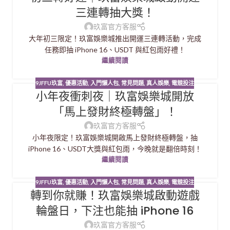
三連轉抽大獎！
玖富官方客服
大年初三限定！玖富娛樂城推出開運三連轉活動，完成
任務即抽 iPhone 16、USDT 與紅包雨好禮！
繼續閱讀
9JFFU玖富
,
優惠活動
,
入門懶人包
,
常見問題
,
真人娛樂
,
電競投注
小年夜衝刺夜｜玖富娛樂城開放
「馬上發財終極轉盤」！
玖富官方客服
小年夜限定！玖富娛樂城開啟馬上發財終極轉盤，抽
iPhone 16、USDT大獎與紅包雨，今晚就是翻倍時刻！
繼續閱讀
9JFFU玖富
,
優惠活動
,
入門懶人包
,
常見問題
,
真人娛樂
,
電競投注
轉到你就賺！玖富娛樂城啟動遊戲
輪盤日，下注也能抽 iPhone 16
玖富官方客服