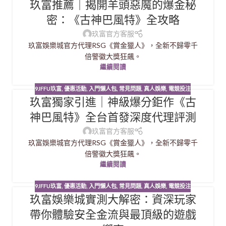
玖富推薦｜揭開羊頭惡魔的爆金秘
密：《古神巴風特》全攻略
玖富官方客服
玖富娛樂城官方代理RSG《賞金獵人》，全新不歸零千
倍警徽大獎狂飆。
繼續閱讀
9JFFU玖富
,
優惠活動
,
入門懶人包
,
常見問題
,
真人娛樂
,
電競投注
玖富獨家引進｜神級爆分鉅作《古
神巴風特》全台首發深度代理評測
玖富官方客服
玖富娛樂城官方代理RSG《賞金獵人》，全新不歸零千
倍警徽大獎狂飆。
繼續閱讀
9JFFU玖富
,
優惠活動
,
入門懶人包
,
常見問題
,
真人娛樂
,
電競投注
玖富娛樂城實測大解密：資深玩家
帶你體驗安全金流與最頂級的遊戲