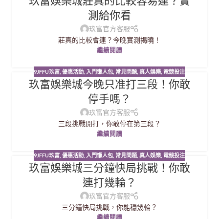
玖富娛樂城莊真的比較容易連？實
測給你看
玖富官方客服
莊真的比較會連？今晚實測揭曉！
繼續閱讀
9JFFU玖富
,
優惠活動
,
入門懶人包
,
常見問題
,
真人娛樂
,
電競投注
玖富娛樂城今晚只准打三段！你敢
停手嗎？
玖富官方客服
三段挑戰開打，你敢停在第三段？
繼續閱讀
9JFFU玖富
,
優惠活動
,
入門懶人包
,
常見問題
,
真人娛樂
,
電競投注
玖富娛樂城三分鐘快局挑戰！你敢
連打幾輪？
玖富官方客服
三分鐘快局挑戰，你能穩幾輪？
繼續閱讀