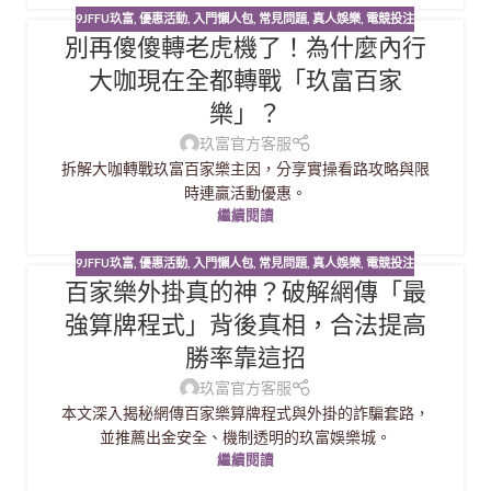
9JFFU玖富
,
優惠活動
,
入門懶人包
,
常見問題
,
真人娛樂
,
電競投注
別再傻傻轉老虎機了！為什麼內行
大咖現在全都轉戰「玖富百家
樂」？
玖富官方客服
拆解大咖轉戰玖富百家樂主因，分享實操看路攻略與限
時連贏活動優惠。
繼續閱讀
9JFFU玖富
,
優惠活動
,
入門懶人包
,
常見問題
,
真人娛樂
,
電競投注
百家樂外掛真的神？破解網傳「最
強算牌程式」背後真相，合法提高
勝率靠這招
玖富官方客服
本文深入揭秘網傳百家樂算牌程式與外掛的詐騙套路，
並推薦出金安全、機制透明的玖富娛樂城。
繼續閱讀