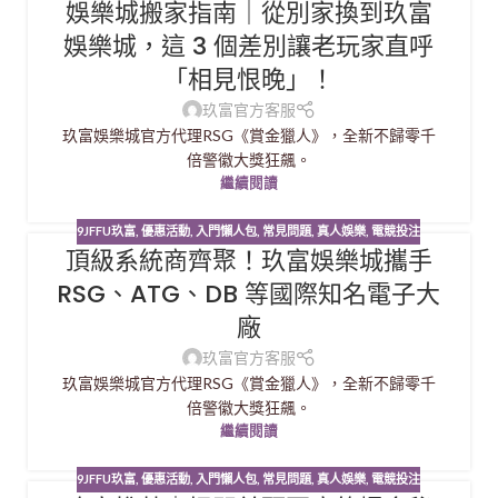
娛樂城搬家指南｜從別家換到玖富
娛樂城，這 3 個差別讓老玩家直呼
「相見恨晚」！
玖富官方客服
玖富娛樂城官方代理RSG《賞金獵人》，全新不歸零千
倍警徽大獎狂飆。
繼續閱讀
9JFFU玖富
,
優惠活動
,
入門懶人包
,
常見問題
,
真人娛樂
,
電競投注
頂級系統商齊聚！玖富娛樂城攜手
RSG、ATG、DB 等國際知名電子大
廠
玖富官方客服
玖富娛樂城官方代理RSG《賞金獵人》，全新不歸零千
倍警徽大獎狂飆。
繼續閱讀
9JFFU玖富
,
優惠活動
,
入門懶人包
,
常見問題
,
真人娛樂
,
電競投注