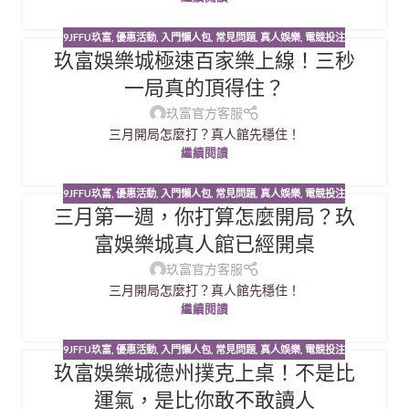
9JFFU玖富
,
優惠活動
,
入門懶人包
,
常見問題
,
真人娛樂
,
電競投注
玖富娛樂城極速百家樂上線！三秒
一局真的頂得住？
玖富官方客服
三月開局怎麼打？真人館先穩住！
繼續閱讀
9JFFU玖富
,
優惠活動
,
入門懶人包
,
常見問題
,
真人娛樂
,
電競投注
三月第一週，你打算怎麼開局？玖
富娛樂城真人館已經開桌
玖富官方客服
三月開局怎麼打？真人館先穩住！
繼續閱讀
9JFFU玖富
,
優惠活動
,
入門懶人包
,
常見問題
,
真人娛樂
,
電競投注
玖富娛樂城德州撲克上桌！不是比
運氣，是比你敢不敢讀人