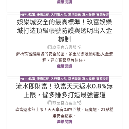
繼續閱讀
9JFFU玖富
,
優惠活動
,
入門懶人包
,
常見問題
,
真人娛樂
,
電競投注
娛樂城安全的最高標準！玖富娛樂
城打造頂級帳號防護與透明出入金
機制
玖富官方客服
解析玖富娛樂城的安全加密、多重防禦及透明出入金流
程，建立頂級品牌信任。
繼續閱讀
9JFFU玖富
,
優惠活動
,
入門懶人包
,
常見問題
,
真人娛樂
,
電競投注
流水即財富！玖富天天返水0.8%無
上限，儲多賺多打造最強管道
玖富官方客服
玖富返水無上限！天天享有0.8%回饋，玩魔龍、21點穩
賺安全點數。
繼續閱讀