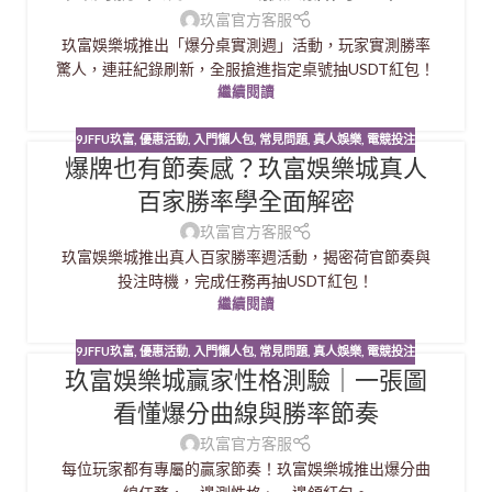
玖富官方客服
玖富娛樂城推出「爆分桌實測週」活動，玩家實測勝率
驚人，連莊紀錄刷新，全服搶進指定桌號抽USDT紅包！
繼續閱讀
9JFFU玖富
,
優惠活動
,
入門懶人包
,
常見問題
,
真人娛樂
,
電競投注
爆牌也有節奏感？玖富娛樂城真人
百家勝率學全面解密
玖富官方客服
玖富娛樂城推出真人百家勝率週活動，揭密荷官節奏與
投注時機，完成任務再抽USDT紅包！
繼續閱讀
9JFFU玖富
,
優惠活動
,
入門懶人包
,
常見問題
,
真人娛樂
,
電競投注
玖富娛樂城贏家性格測驗｜一張圖
看懂爆分曲線與勝率節奏
玖富官方客服
每位玩家都有專屬的贏家節奏！玖富娛樂城推出爆分曲