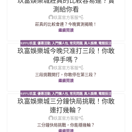
玖富娛樂城莊真的比較容易連？實
測給你看
玖富官方客服
莊真的比較會連？今晚實測揭曉！
繼續閱讀
9JFFU玖富
,
優惠活動
,
入門懶人包
,
常見問題
,
真人娛樂
,
電競投注
玖富娛樂城今晚只准打三段！你敢
停手嗎？
玖富官方客服
三段挑戰開打，你敢停在第三段？
繼續閱讀
9JFFU玖富
,
優惠活動
,
入門懶人包
,
常見問題
,
真人娛樂
,
電競投注
玖富娛樂城三分鐘快局挑戰！你敢
連打幾輪？
玖富官方客服
三分鐘快局挑戰，你能穩幾輪？
繼續閱讀