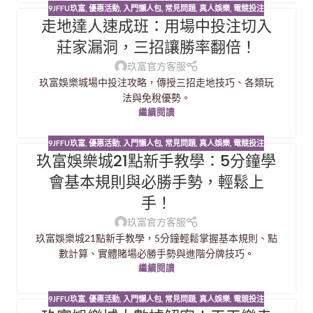
9JFFU玖富
,
優惠活動
,
入門懶人包
,
常見問題
,
真人娛樂
,
電競投注
走地達人速成班：用場中投注切入
莊家漏洞，三招讓勝率翻倍！
玖富官方客服
玖富娛樂城場中投注攻略，傳授三招走地技巧、各類玩
法與免稅優勢。
繼續閱讀
9JFFU玖富
,
優惠活動
,
入門懶人包
,
常見問題
,
真人娛樂
,
電競投注
玖富娛樂城21點新手教學：5分鐘學
會基本規則與必勝手勢，輕鬆上
手！
玖富官方客服
玖富娛樂城21點新手教學，5分鐘輕鬆掌握基本規則、點
數計算、實體賭場必勝手勢與進階分牌技巧。
繼續閱讀
9JFFU玖富
,
優惠活動
,
入門懶人包
,
常見問題
,
真人娛樂
,
電競投注