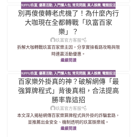
9JFFU玖富
,
優惠活動
,
入門懶人包
,
常見問題
,
真人娛樂
,
電競投注
別再傻傻轉老虎機了！為什麼內行
大咖現在全都轉戰「玖富百家
樂」？
玖富官方客服
拆解大咖轉戰玖富百家樂主因，分享實操看路攻略與限
時連贏活動優惠。
繼續閱讀
9JFFU玖富
,
優惠活動
,
入門懶人包
,
常見問題
,
真人娛樂
,
電競投注
百家樂外掛真的神？破解網傳「最
強算牌程式」背後真相，合法提高
勝率靠這招
玖富官方客服
本文深入揭秘網傳百家樂算牌程式與外掛的詐騙套路，
並推薦出金安全、機制透明的玖富娛樂城。
繼續閱讀