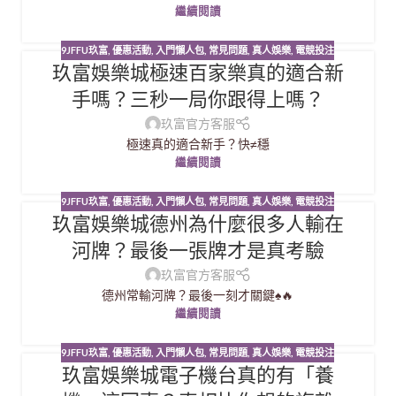
繼續閱讀
9JFFU玖富
,
優惠活動
,
入門懶人包
,
常見問題
,
真人娛樂
,
電競投注
玖富娛樂城極速百家樂真的適合新
手嗎？三秒一局你跟得上嗎？
玖富官方客服
極速真的適合新手？快≠穩
繼續閱讀
9JFFU玖富
,
優惠活動
,
入門懶人包
,
常見問題
,
真人娛樂
,
電競投注
玖富娛樂城德州為什麼很多人輸在
河牌？最後一張牌才是真考驗
玖富官方客服
德州常輸河牌？最後一刻才關鍵♠🔥
繼續閱讀
9JFFU玖富
,
優惠活動
,
入門懶人包
,
常見問題
,
真人娛樂
,
電競投注
玖富娛樂城電子機台真的有「養