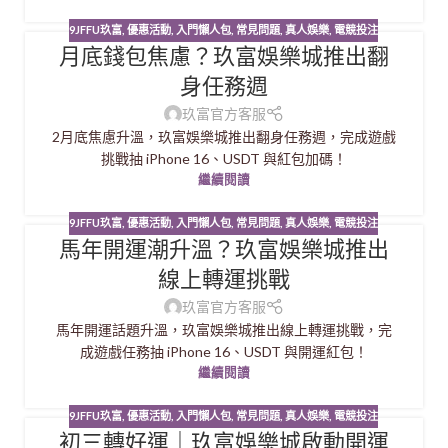
9JFFU玖富
,
優惠活動
,
入門懶人包
,
常見問題
,
真人娛樂
,
電競投注
月底錢包焦慮？玖富娛樂城推出翻
身任務週
玖富官方客服
2月底焦慮升溫，玖富娛樂城推出翻身任務週，完成遊戲
挑戰抽 iPhone 16、USDT 與紅包加碼！
繼續閱讀
9JFFU玖富
,
優惠活動
,
入門懶人包
,
常見問題
,
真人娛樂
,
電競投注
馬年開運潮升溫？玖富娛樂城推出
線上轉運挑戰
玖富官方客服
馬年開運話題升溫，玖富娛樂城推出線上轉運挑戰，完
成遊戲任務抽 iPhone 16、USDT 與開運紅包！
繼續閱讀
9JFFU玖富
,
優惠活動
,
入門懶人包
,
常見問題
,
真人娛樂
,
電競投注
初三轉好運｜玖富娛樂城啟動開運