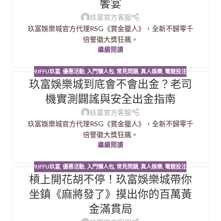
饗宴
玖富官方客服
玖富娛樂城官方代理RSG《賞金獵人》，全新不歸零千
倍警徽大獎狂飆。
繼續閱讀
9JFFU玖富
,
優惠活動
,
入門懶人包
,
常見問題
,
真人娛樂
,
電競投注
玖富娛樂城到底會不會出金？老司
機實測闢謠與安全出金指南
玖富官方客服
玖富娛樂城官方代理RSG《賞金獵人》，全新不歸零千
倍警徽大獎狂飆。
繼續閱讀
9JFFU玖富
,
優惠活動
,
入門懶人包
,
常見問題
,
真人娛樂
,
電競投注
槓上開花胡不停！玖富娛樂城帶你
坐鎮《麻將發了》摸出你的百萬黃
金滿貫局