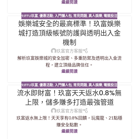
繼續閱讀
9JFFU玖富
,
優惠活動
,
入門懶人包
,
常見問題
,
真人娛樂
,
電競投注
娛樂城安全的最高標準！玖富娛樂
城打造頂級帳號防護與透明出入金
機制
玖富官方客服
解析玖富娛樂城的安全加密、多重防禦及透明出入金流
程，建立頂級品牌信任。
繼續閱讀
9JFFU玖富
,
優惠活動
,
入門懶人包
,
常見問題
,
真人娛樂
,
電競投注
流水即財富！玖富天天返水0.8%無
上限，儲多賺多打造最強管道
玖富官方客服
玖富返水無上限！天天享有0.8%回饋，玩魔龍、21點穩
賺安全點數。
繼續閱讀