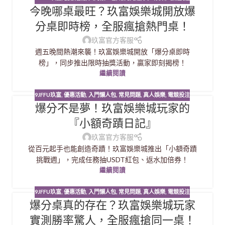
今晚哪桌最旺？玖富娛樂城開放爆
分桌即時榜，全服瘋搶熱門桌！
玖富官方客服
週五晚間熱潮來襲！玖富娛樂城開放「爆分桌即時
榜」，同步推出限時抽獎活動，贏家即刻揭榜！
繼續閱讀
9JFFU玖富
,
優惠活動
,
入門懶人包
,
常見問題
,
真人娛樂
,
電競投注
爆分不是夢！玖富娛樂城玩家的
『小額奇蹟日記』
玖富官方客服
從百元起手也能創造奇蹟！玖富娛樂城推出「小額奇蹟
挑戰週」，完成任務抽USDT紅包、返水加倍券！
繼續閱讀
9JFFU玖富
,
優惠活動
,
入門懶人包
,
常見問題
,
真人娛樂
,
電競投注
爆分桌真的存在？玖富娛樂城玩家
實測勝率驚人，全服瘋搶同一桌！