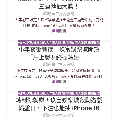
三連轉抽大獎！
玖富官方客服
大年初三限定！玖富娛樂城推出開運三連轉活動，完成
任務即抽 iPhone 16、USDT 與紅包雨好禮！
繼續閱讀
9JFFU玖富
,
優惠活動
,
入門懶人包
,
常見問題
,
真人娛樂
,
電競投注
小年夜衝刺夜｜玖富娛樂城開放
「馬上發財終極轉盤」！
玖富官方客服
小年夜限定！玖富娛樂城開啟馬上發財終極轉盤，抽
iPhone 16、USDT大獎與紅包雨，今晚就是翻倍時刻！
繼續閱讀
9JFFU玖富
,
優惠活動
,
入門懶人包
,
常見問題
,
真人娛樂
,
電競投注
轉到你就賺！玖富娛樂城啟動遊戲
輪盤日，下注也能抽 iPhone 16
玖富官方客服