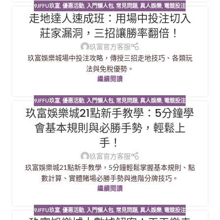
9JFFU玖富
,
優惠活動
,
入門懶人包
,
常見問題
,
真人娛樂
,
電競投注
走地達人速成班：用場中投注切入
莊家漏洞，三招讓勝率翻倍！
玖富官方客服
玖富娛樂城場中投注攻略，傳授三招走地技巧、各類玩
法與免稅優勢。
繼續閱讀
9JFFU玖富
,
優惠活動
,
入門懶人包
,
常見問題
,
真人娛樂
,
電競投注
玖富娛樂城21點新手教學：5分鐘學
會基本規則與必勝手勢，輕鬆上
手！
玖富官方客服
玖富娛樂城21點新手教學，5分鐘輕鬆掌握基本規則、點
數計算、實體賭場必勝手勢與進階分牌技巧。
繼續閱讀
9JFFU玖富
,
優惠活動
,
入門懶人包
,
常見問題
,
真人娛樂
,
電競投注