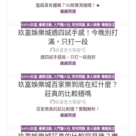
盤路真有邏輯？50局實測揭曉！🔥
繼續閱讀
9JFFU玖富
,
優惠活動
,
入門懶人包
,
常見問題
,
真人娛樂
,
電競投注
玖富娛樂城週四試手感！今晚別打
滿，只打一段
玖富官方客服
週四試手感局，只打一段就好
繼續閱讀
9JFFU玖富
,
優惠活動
,
入門懶人包
,
常見問題
,
真人娛樂
,
電競投注
玖富娛樂城百家樂到底在紅什麼？
莊真的比較穩嗎
玖富官方客服
百家樂真的莊比較穩？實戰解析！
繼續閱讀
9JFFU玖富
,
優惠活動
,
入門懶人包
,
常見問題
,
真人娛樂
,
電競投注