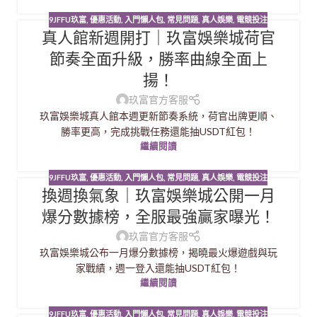
9JFFU玖富
,
優惠活動
,
入門懶人包
,
常見問題
,
真人娛樂
,
電競投注
真人館新週開打｜玖富娛樂城荷官
節奏全面升級，勝率曲線全面上
揚！
玖富官方客服
玖富娛樂城真人館本週更新節奏系統，荷官出牌更順、
勝率更高，完成挑戰任務還能抽USDT紅包！
繼續閱讀
9JFFU玖富
,
優惠活動
,
入門懶人包
,
常見問題
,
真人娛樂
,
電競投注
換週換氣象｜玖富娛樂城公開一月
爆分數據榜，全服最強贏家曝光！
玖富官方客服
玖富娛樂城公布一月爆分數據榜，揭曉最火爆遊戲與玩
家戰績，週一登入還能抽USDT紅包！
繼續閱讀
9JFFU玖富
,
優惠活動
,
入門懶人包
,
常見問題
,
真人娛樂
,
電競投注