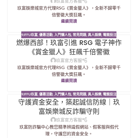
玖富官方客服
玖富娛樂城官方代理RSG《賞金獵人》，全新不歸零千
倍警徽大獎狂飆。
繼續閱讀
9JFFU玖富
,
優惠活動
,
入門懶人包
,
常見問題
,
真人娛樂
,
電競投注
燃爆西部！玖富引進 RSG 電子神作
《賞金獵人》狂飆千倍警徽
玖富官方客服
玖富娛樂城官方代理RSG《賞金獵人》，全新不歸零千
倍警徽大獎狂飆。
繼續閱讀
9JFFU玖富
,
優惠活動
,
入門懶人包
,
常見問題
,
真人娛樂
,
電競投注
守護資金安全，築起誠信防線｜玖
富娛樂城反詐騙守則
玖富官方客服
玖富防詐騙中心教您精準辨識假網站、假客服與假代
理，守護您的資金安全。