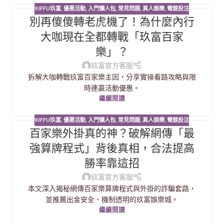
9JFFU玖富
,
優惠活動
,
入門懶人包
,
常見問題
,
真人娛樂
,
電競投注
別再傻傻轉老虎機了！為什麼內行
大咖現在全都轉戰「玖富百家
樂」？
玖富官方客服
拆解大咖轉戰玖富百家樂主因，分享實操看路攻略與限
時連贏活動優惠。
繼續閱讀
9JFFU玖富
,
優惠活動
,
入門懶人包
,
常見問題
,
真人娛樂
,
電競投注
百家樂外掛真的神？破解網傳「最
強算牌程式」背後真相，合法提高
勝率靠這招
玖富官方客服
本文深入揭秘網傳百家樂算牌程式與外掛的詐騙套路，
並推薦出金安全、機制透明的玖富娛樂城。
繼續閱讀