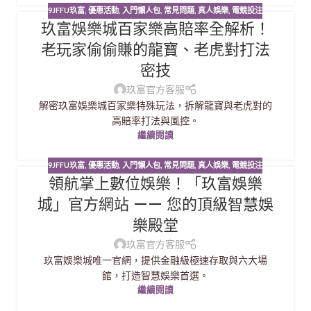
9JFFU玖富
,
優惠活動
,
入門懶人包
,
常見問題
,
真人娛樂
,
電競投注
玖富娛樂城百家樂高賠率全解析！
老玩家偷偷賺的龍寶、老虎對打法
密技
玖富官方客服
解密玖富娛樂城百家樂特殊玩法，拆解龍寶與老虎對的
高賠率打法與風控。
繼續閱讀
9JFFU玖富
,
優惠活動
,
入門懶人包
,
常見問題
,
真人娛樂
,
電競投注
領航掌上數位娛樂！「玖富娛樂
城」官方網站 —— 您的頂級智慧娛
樂殿堂
玖富官方客服
玖富娛樂城唯一官網，提供金融級極速存取與六大場
館，打造智慧娛樂首選。
繼續閱讀