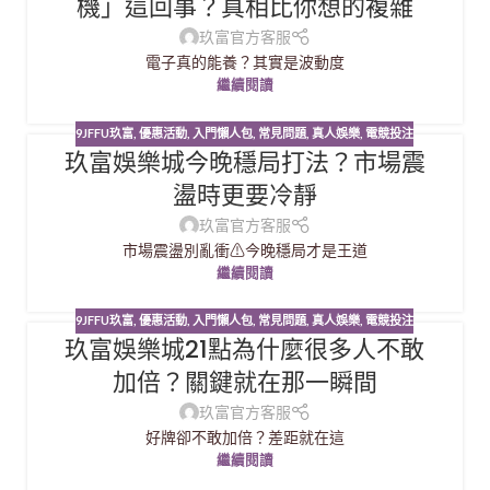
機」這回事？真相比你想的複雜
玖富官方客服
電子真的能養？其實是波動度
繼續閱讀
9JFFU玖富
,
優惠活動
,
入門懶人包
,
常見問題
,
真人娛樂
,
電競投注
玖富娛樂城今晚穩局打法？市場震
盪時更要冷靜
玖富官方客服
市場震盪別亂衝⚠今晚穩局才是王道
繼續閱讀
9JFFU玖富
,
優惠活動
,
入門懶人包
,
常見問題
,
真人娛樂
,
電競投注
玖富娛樂城21點為什麼很多人不敢
加倍？關鍵就在那一瞬間
玖富官方客服
好牌卻不敢加倍？差距就在這
繼續閱讀