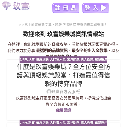
👉 馬上瀏覽最新文章，體驗 正版玖富 帶來的專業與樂趣！
歡迎來到 玖富娛樂城資訊情報站
在這裡，你能找到最新的遊戲攻略、活動快報與玩家真實心得。
我們致力於分享
最透明的品牌資訊
、
最安全的出入金教學
，以及
最熱門的
娛樂玩法
。
9JFFU玖富
,
優惠活動
,
入門懶人包
,
常見問題
,
真人娛樂
,
電競投注
什麼是玖富娛樂城？全方位安全防
護與頂級娛樂殿堂，打造最值得信
賴的博弈品牌
玖富官方客服
玖富娛樂城主打軍事級資安與國際牌照，提供誠信出金
與全方位正版防護。
繼續閱讀
9JFFU玖富
,
優惠活動
,
入門懶人包
,
常見問題
,
真人娛樂
,
電競投注