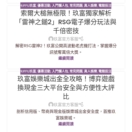
9JFFU玖富
,
優惠活動
,
入門懶人包
,
常見問題
,
真人娛樂
,
電競投注
索爾大槌無極限！玖富獨家解析
「雷神之鎚2」RSG電子爆分玩法與
千倍密技
玖富官方客服
解密RSG雷神2！玖富公開高波動老虎機打法，掌握爆分
訊號奪萬倍大獎。
繼續閱讀
9JFFU玖富
,
優惠活動
,
入門懶人包
,
常見問題
,
真人娛樂
,
電競投注
玖富娛樂城出金全攻略！博弈遊戲
換現金三大平台安全與方便性大評
比
玖富官方客服
剖析信用版、幣商與現金版娛樂城出金安全度，首推玖
富娛樂城。
繼續閱讀