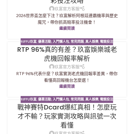
彩投注攻略
玖富官方客服
2026世界盃怎麼下注？玖富解析阿根廷連霸機率與歷史
魔咒，帶你抓高賠率投注機會！
繼續閱讀
9JFFU玖富
,
優惠活動
,
入門懶人包
,
常見問題
,
真人娛樂
,
電競投注
RTP 96%真的有差？玖富娛樂城老
虎機回報率解析
玖富官方客服
RTP 96%代表什麼？玖富實測老虎機回報率差異，帶你
看懂高回報機台怎麼選！
繼續閱讀
9JFFU玖富
,
優惠活動
,
入門懶人包
,
常見問題
,
真人娛樂
,
電競投注
戰神賽特Dcard爆紅真相！怎麼玩
才不輸？玩家實測攻略與訊號一次
看懂
玖富官方客服