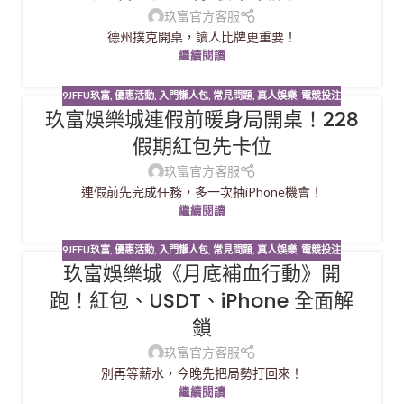
玖富官方客服
德州撲克開桌，讀人比牌更重要！
繼續閱讀
9JFFU玖富
,
優惠活動
,
入門懶人包
,
常見問題
,
真人娛樂
,
電競投注
玖富娛樂城連假前暖身局開桌！228
假期紅包先卡位
玖富官方客服
連假前先完成任務，多一次抽iPhone機會！
繼續閱讀
9JFFU玖富
,
優惠活動
,
入門懶人包
,
常見問題
,
真人娛樂
,
電競投注
玖富娛樂城《月底補血行動》開
跑！紅包、USDT、iPhone 全面解
鎖
玖富官方客服
別再等薪水，今晚先把局勢打回來！
繼續閱讀