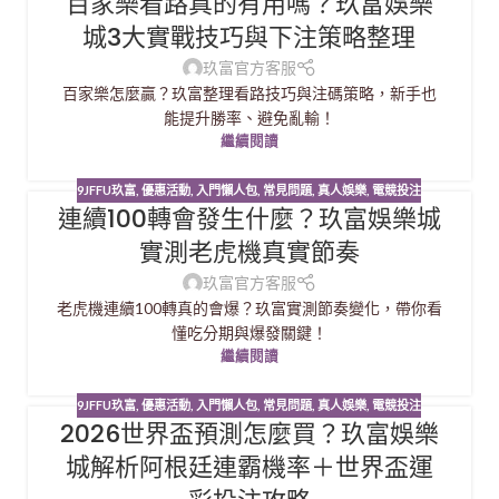
百家樂看路真的有用嗎？玖富娛樂
城3大實戰技巧與下注策略整理
玖富官方客服
百家樂怎麼贏？玖富整理看路技巧與注碼策略，新手也
能提升勝率、避免亂輸！
繼續閱讀
9JFFU玖富
,
優惠活動
,
入門懶人包
,
常見問題
,
真人娛樂
,
電競投注
連續100轉會發生什麼？玖富娛樂城
實測老虎機真實節奏
玖富官方客服
老虎機連續100轉真的會爆？玖富實測節奏變化，帶你看
懂吃分期與爆發關鍵！
繼續閱讀
9JFFU玖富
,
優惠活動
,
入門懶人包
,
常見問題
,
真人娛樂
,
電競投注
2026世界盃預測怎麼買？玖富娛樂
城解析阿根廷連霸機率＋世界盃運