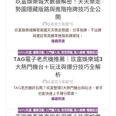
玖富娛樂城大數據解密！天天樂走
勢圖隱藏版路與進階拖牌技巧全公
開
玖富官方客服
玖富娛樂城解密美國天天樂走勢圖，分享拖牌、不出牌
與連莊等高勝率進階抓牌密技。
繼續閱讀
9JFFU玖富
,
優惠活動
,
入門懶人包
,
常見問題
,
真人娛樂
,
電競投注
TAG電子老虎機推薦｜玖富娛樂城3
大熱門機台＋玩法與爆分技巧全解
析
玖富官方客服
TAG老虎機好玩嗎？玖富整理3大熱門機台與玩法，新手
也能快速上手爆分節奏！
繼續閱讀
9JFFU玖富
,
優惠活動
,
入門懶人包
,
常見問題
,
真人娛樂
,
電競投注