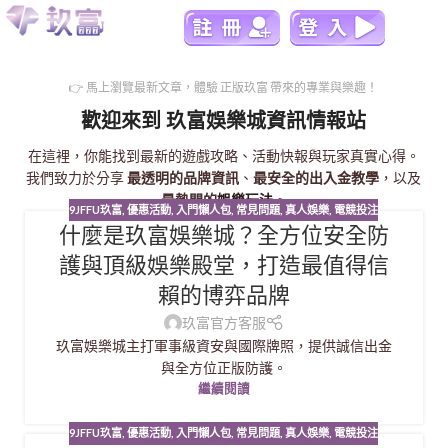
👉 馬上瀏覽最新文章，體驗 正版玖富 帶來的專業與樂趣！
歡迎來到 玖富娛樂城資訊情報站
在這裡，你能找到最新的遊戲攻略、活動快報與玩家真實心得。
我們致力於分享
最透明的品牌資訊
、
最安全的出入金教學
，以及
最熱門的
娛樂玩法
。
9JFFU玖富
,
優惠活動
,
入門懶人包
,
常見問題
,
真人娛樂
,
電競投注
什麼是玖富娛樂城？全方位安全防
護與頂級娛樂殿堂，打造最值得信
賴的博弈品牌
玖富官方客服
玖富娛樂城主打軍事級資安與國際牌照，提供誠信出金
與全方位正版防護。
繼續閱讀
9JFFU玖富
,
優惠活動
,
入門懶人包
,
常見問題
,
真人娛樂
,
電競投注