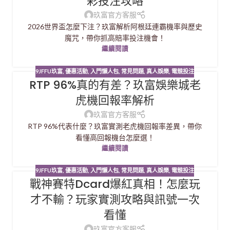
彩投注攻略
玖富官方客服
2026世界盃怎麼下注？玖富解析阿根廷連霸機率與歷史
魔咒，帶你抓高賠率投注機會！
繼續閱讀
9JFFU玖富
,
優惠活動
,
入門懶人包
,
常見問題
,
真人娛樂
,
電競投注
RTP 96%真的有差？玖富娛樂城老
虎機回報率解析
玖富官方客服
RTP 96%代表什麼？玖富實測老虎機回報率差異，帶你
看懂高回報機台怎麼選！
繼續閱讀
9JFFU玖富
,
優惠活動
,
入門懶人包
,
常見問題
,
真人娛樂
,
電競投注
戰神賽特Dcard爆紅真相！怎麼玩
才不輸？玩家實測攻略與訊號一次
看懂
玖富官方客服