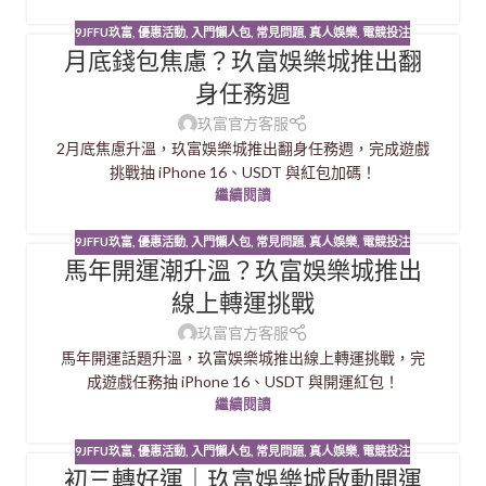
9JFFU玖富
,
優惠活動
,
入門懶人包
,
常見問題
,
真人娛樂
,
電競投注
月底錢包焦慮？玖富娛樂城推出翻
身任務週
玖富官方客服
2月底焦慮升溫，玖富娛樂城推出翻身任務週，完成遊戲
挑戰抽 iPhone 16、USDT 與紅包加碼！
繼續閱讀
9JFFU玖富
,
優惠活動
,
入門懶人包
,
常見問題
,
真人娛樂
,
電競投注
馬年開運潮升溫？玖富娛樂城推出
線上轉運挑戰
玖富官方客服
馬年開運話題升溫，玖富娛樂城推出線上轉運挑戰，完
成遊戲任務抽 iPhone 16、USDT 與開運紅包！
繼續閱讀
9JFFU玖富
,
優惠活動
,
入門懶人包
,
常見問題
,
真人娛樂
,
電競投注
初三轉好運｜玖富娛樂城啟動開運