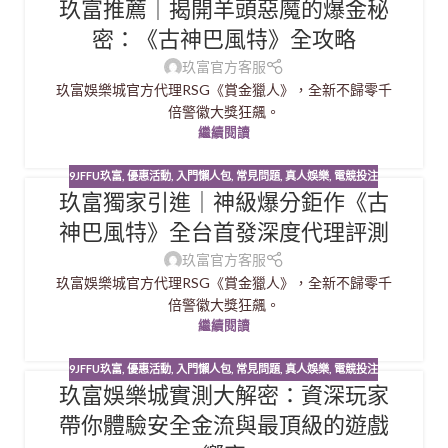
玖富推薦｜揭開羊頭惡魔的爆金秘
密：《古神巴風特》全攻略
玖富官方客服
玖富娛樂城官方代理RSG《賞金獵人》，全新不歸零千
倍警徽大獎狂飆。
繼續閱讀
9JFFU玖富
,
優惠活動
,
入門懶人包
,
常見問題
,
真人娛樂
,
電競投注
玖富獨家引進｜神級爆分鉅作《古
神巴風特》全台首發深度代理評測
玖富官方客服
玖富娛樂城官方代理RSG《賞金獵人》，全新不歸零千
倍警徽大獎狂飆。
繼續閱讀
9JFFU玖富
,
優惠活動
,
入門懶人包
,
常見問題
,
真人娛樂
,
電競投注
玖富娛樂城實測大解密：資深玩家
帶你體驗安全金流與最頂級的遊戲