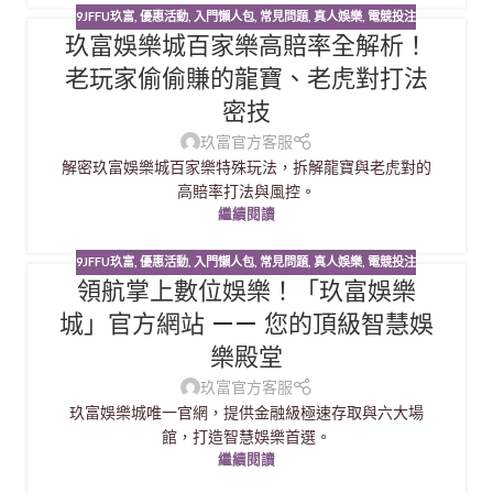
9JFFU玖富
,
優惠活動
,
入門懶人包
,
常見問題
,
真人娛樂
,
電競投注
玖富娛樂城百家樂高賠率全解析！
老玩家偷偷賺的龍寶、老虎對打法
密技
玖富官方客服
解密玖富娛樂城百家樂特殊玩法，拆解龍寶與老虎對的
高賠率打法與風控。
繼續閱讀
9JFFU玖富
,
優惠活動
,
入門懶人包
,
常見問題
,
真人娛樂
,
電競投注
領航掌上數位娛樂！「玖富娛樂
城」官方網站 —— 您的頂級智慧娛
樂殿堂
玖富官方客服
玖富娛樂城唯一官網，提供金融級極速存取與六大場
館，打造智慧娛樂首選。
繼續閱讀