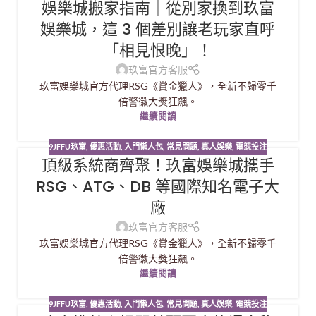
娛樂城搬家指南｜從別家換到玖富
娛樂城，這 3 個差別讓老玩家直呼
「相見恨晚」！
玖富官方客服
玖富娛樂城官方代理RSG《賞金獵人》，全新不歸零千
倍警徽大獎狂飆。
繼續閱讀
9JFFU玖富
,
優惠活動
,
入門懶人包
,
常見問題
,
真人娛樂
,
電競投注
頂級系統商齊聚！玖富娛樂城攜手
RSG、ATG、DB 等國際知名電子大
廠
玖富官方客服
玖富娛樂城官方代理RSG《賞金獵人》，全新不歸零千
倍警徽大獎狂飆。
繼續閱讀
9JFFU玖富
,
優惠活動
,
入門懶人包
,
常見問題
,
真人娛樂
,
電競投注