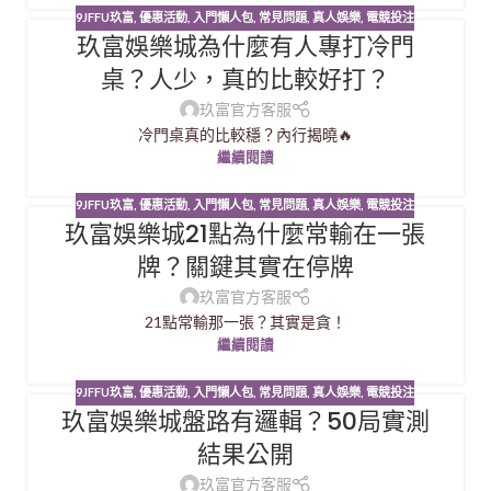
9JFFU玖富
,
優惠活動
,
入門懶人包
,
常見問題
,
真人娛樂
,
電競投注
玖富娛樂城為什麼有人專打冷門
桌？人少，真的比較好打？
玖富官方客服
冷門桌真的比較穩？內行揭曉🔥
繼續閱讀
9JFFU玖富
,
優惠活動
,
入門懶人包
,
常見問題
,
真人娛樂
,
電競投注
玖富娛樂城21點為什麼常輸在一張
牌？關鍵其實在停牌
玖富官方客服
21點常輸那一張？其實是貪！
繼續閱讀
9JFFU玖富
,
優惠活動
,
入門懶人包
,
常見問題
,
真人娛樂
,
電競投注
玖富娛樂城盤路有邏輯？50局實測
結果公開
玖富官方客服