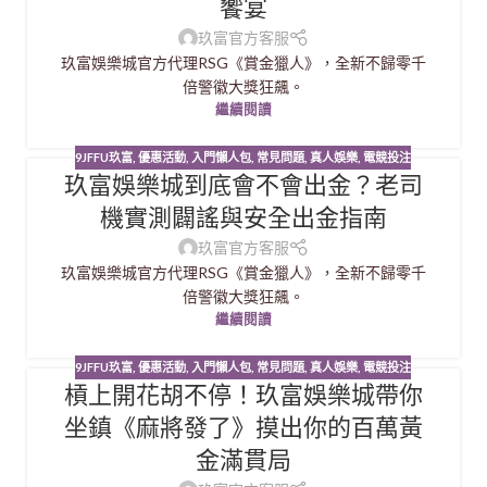
饗宴
玖富官方客服
玖富娛樂城官方代理RSG《賞金獵人》，全新不歸零千
倍警徽大獎狂飆。
繼續閱讀
9JFFU玖富
,
優惠活動
,
入門懶人包
,
常見問題
,
真人娛樂
,
電競投注
玖富娛樂城到底會不會出金？老司
機實測闢謠與安全出金指南
玖富官方客服
玖富娛樂城官方代理RSG《賞金獵人》，全新不歸零千
倍警徽大獎狂飆。
繼續閱讀
9JFFU玖富
,
優惠活動
,
入門懶人包
,
常見問題
,
真人娛樂
,
電競投注
槓上開花胡不停！玖富娛樂城帶你
坐鎮《麻將發了》摸出你的百萬黃
金滿貫局