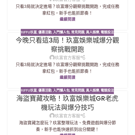
只看3局就決定進場？玖富爆分觀察挑戰開跑，完成任務
拿紅包，新手也能抓節奏！
繼續閱讀
9JFFU玖富
,
優惠活動
,
入門懶人包
,
常見問題
,
真人娛樂
,
電競投注
今晚只看這3局！玖富娛樂城爆分觀
察挑戰開跑
玖富官方客服
只看3局就決定進場？玖富爆分觀察挑戰開跑，完成任務
拿紅包，新手也能抓節奏！
繼續閱讀
9JFFU玖富
,
優惠活動
,
入門懶人包
,
常見問題
,
真人娛樂
,
電競投注
海盜寶藏攻略！玖富娛樂城GR老虎
機玩法與爆分技巧
玖富官方客服
海盜寶藏怎麼玩？玖富整理玩法、免費遊戲與爆分節
奏，新手也能快速抓到出分關鍵！