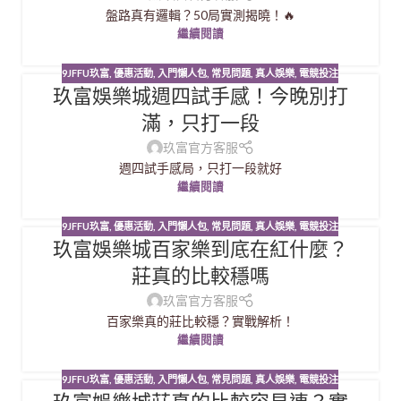
盤路真有邏輯？50局實測揭曉！🔥
繼續閱讀
9JFFU玖富
,
優惠活動
,
入門懶人包
,
常見問題
,
真人娛樂
,
電競投注
玖富娛樂城週四試手感！今晚別打
滿，只打一段
玖富官方客服
週四試手感局，只打一段就好
繼續閱讀
9JFFU玖富
,
優惠活動
,
入門懶人包
,
常見問題
,
真人娛樂
,
電競投注
玖富娛樂城百家樂到底在紅什麼？
莊真的比較穩嗎
玖富官方客服
百家樂真的莊比較穩？實戰解析！
繼續閱讀
9JFFU玖富
,
優惠活動
,
入門懶人包
,
常見問題
,
真人娛樂
,
電競投注