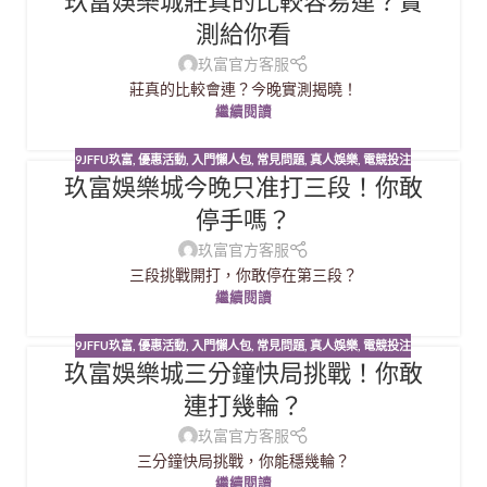
玖富娛樂城莊真的比較容易連？實
測給你看
玖富官方客服
莊真的比較會連？今晚實測揭曉！
繼續閱讀
9JFFU玖富
,
優惠活動
,
入門懶人包
,
常見問題
,
真人娛樂
,
電競投注
玖富娛樂城今晚只准打三段！你敢
停手嗎？
玖富官方客服
三段挑戰開打，你敢停在第三段？
繼續閱讀
9JFFU玖富
,
優惠活動
,
入門懶人包
,
常見問題
,
真人娛樂
,
電競投注
玖富娛樂城三分鐘快局挑戰！你敢
連打幾輪？
玖富官方客服
三分鐘快局挑戰，你能穩幾輪？
繼續閱讀