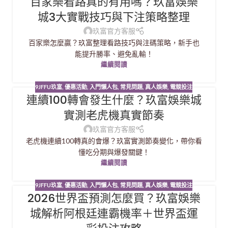
百家樂看路真的有用嗎？玖富娛樂
城3大實戰技巧與下注策略整理
玖富官方客服
百家樂怎麼贏？玖富整理看路技巧與注碼策略，新手也
能提升勝率、避免亂輸！
繼續閱讀
9JFFU玖富
,
優惠活動
,
入門懶人包
,
常見問題
,
真人娛樂
,
電競投注
連續100轉會發生什麼？玖富娛樂城
實測老虎機真實節奏
玖富官方客服
老虎機連續100轉真的會爆？玖富實測節奏變化，帶你看
懂吃分期與爆發關鍵！
繼續閱讀
9JFFU玖富
,
優惠活動
,
入門懶人包
,
常見問題
,
真人娛樂
,
電競投注
2026世界盃預測怎麼買？玖富娛樂
城解析阿根廷連霸機率＋世界盃運