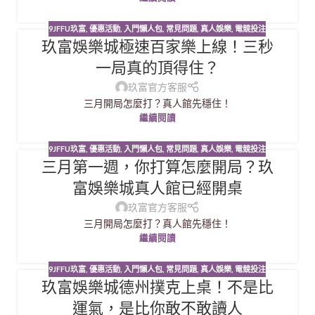
9JFFU玖富
,
優惠活動
,
入門懶人包
,
常見問題
,
真人娛樂
,
電競投注
玖富娛樂城極速百家樂上線！三秒
一局真的頂得住？
玖富官方客服
三月開局怎麼打？真人館先穩住！
繼續閱讀
9JFFU玖富
,
優惠活動
,
入門懶人包
,
常見問題
,
真人娛樂
,
電競投注
三月第一週，你打算怎麼開局？玖
富娛樂城真人館已經開桌
玖富官方客服
三月開局怎麼打？真人館先穩住！
繼續閱讀
9JFFU玖富
,
優惠活動
,
入門懶人包
,
常見問題
,
真人娛樂
,
電競投注
玖富娛樂城德州撲克上桌！不是比
運氣，是比你敢不敢讀人