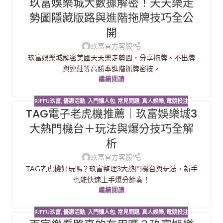
玖富娛樂城大數據解密！天天樂走
勢圖隱藏版路與進階拖牌技巧全公
開
玖富官方客服
玖富娛樂城解密美國天天樂走勢圖，分享拖牌、不出牌
與連莊等高勝率進階抓牌密技。
繼續閱讀
9JFFU玖富
,
優惠活動
,
入門懶人包
,
常見問題
,
真人娛樂
,
電競投注
TAG電子老虎機推薦｜玖富娛樂城3
大熱門機台＋玩法與爆分技巧全解
析
玖富官方客服
TAG老虎機好玩嗎？玖富整理3大熱門機台與玩法，新手
也能快速上手爆分節奏！
繼續閱讀
9JFFU玖富
,
優惠活動
,
入門懶人包
,
常見問題
,
真人娛樂
,
電競投注