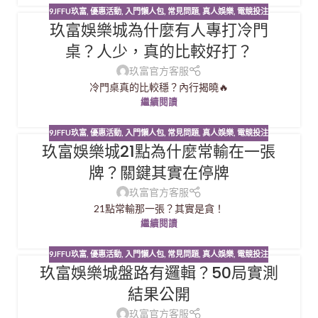
9JFFU玖富
,
優惠活動
,
入門懶人包
,
常見問題
,
真人娛樂
,
電競投注
玖富娛樂城為什麼有人專打冷門
桌？人少，真的比較好打？
玖富官方客服
冷門桌真的比較穩？內行揭曉🔥
繼續閱讀
9JFFU玖富
,
優惠活動
,
入門懶人包
,
常見問題
,
真人娛樂
,
電競投注
玖富娛樂城21點為什麼常輸在一張
牌？關鍵其實在停牌
玖富官方客服
21點常輸那一張？其實是貪！
繼續閱讀
9JFFU玖富
,
優惠活動
,
入門懶人包
,
常見問題
,
真人娛樂
,
電競投注
玖富娛樂城盤路有邏輯？50局實測
結果公開
玖富官方客服