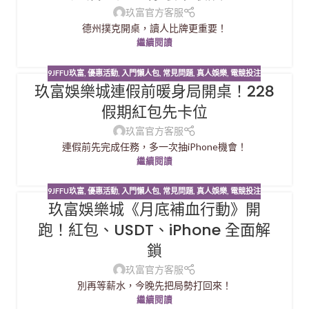
玖富官方客服
德州撲克開桌，讀人比牌更重要！
繼續閱讀
9JFFU玖富
,
優惠活動
,
入門懶人包
,
常見問題
,
真人娛樂
,
電競投注
玖富娛樂城連假前暖身局開桌！228
假期紅包先卡位
玖富官方客服
連假前先完成任務，多一次抽iPhone機會！
繼續閱讀
9JFFU玖富
,
優惠活動
,
入門懶人包
,
常見問題
,
真人娛樂
,
電競投注
玖富娛樂城《月底補血行動》開
跑！紅包、USDT、iPhone 全面解
鎖
玖富官方客服
別再等薪水，今晚先把局勢打回來！
繼續閱讀