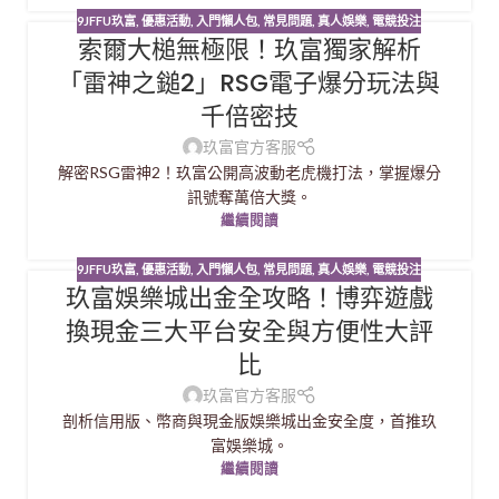
9JFFU玖富
,
優惠活動
,
入門懶人包
,
常見問題
,
真人娛樂
,
電競投注
索爾大槌無極限！玖富獨家解析
「雷神之鎚2」RSG電子爆分玩法與
千倍密技
玖富官方客服
解密RSG雷神2！玖富公開高波動老虎機打法，掌握爆分
訊號奪萬倍大獎。
繼續閱讀
9JFFU玖富
,
優惠活動
,
入門懶人包
,
常見問題
,
真人娛樂
,
電競投注
玖富娛樂城出金全攻略！博弈遊戲
換現金三大平台安全與方便性大評
比
玖富官方客服
剖析信用版、幣商與現金版娛樂城出金安全度，首推玖
富娛樂城。
繼續閱讀