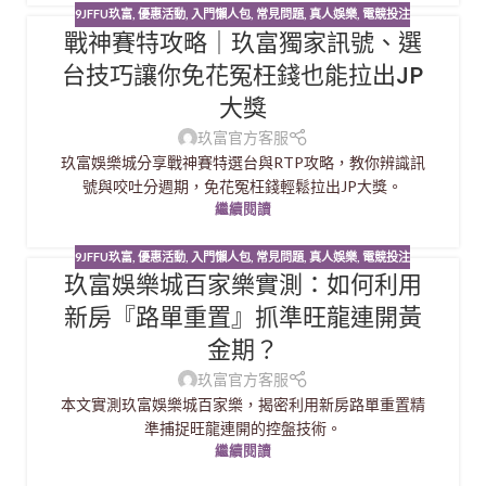
9JFFU玖富
,
優惠活動
,
入門懶人包
,
常見問題
,
真人娛樂
,
電競投注
戰神賽特攻略｜玖富獨家訊號、選
台技巧讓你免花冤枉錢也能拉出JP
大獎
玖富官方客服
玖富娛樂城分享戰神賽特選台與RTP攻略，教你辨識訊
號與咬吐分週期，免花冤枉錢輕鬆拉出JP大獎。
繼續閱讀
9JFFU玖富
,
優惠活動
,
入門懶人包
,
常見問題
,
真人娛樂
,
電競投注
玖富娛樂城百家樂實測：如何利用
新房『路單重置』抓準旺龍連開黃
金期？
玖富官方客服
本文實測玖富娛樂城百家樂，揭密利用新房路單重置精
準捕捉旺龍連開的控盤技術。
繼續閱讀