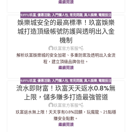
繼續閱讀
9JFFU玖富
,
優惠活動
,
入門懶人包
,
常見問題
,
真人娛樂
,
電競投注
娛樂城安全的最高標準！玖富娛樂
城打造頂級帳號防護與透明出入金
機制
玖富官方客服
解析玖富娛樂城的安全加密、多重防禦及透明出入金流
程，建立頂級品牌信任。
繼續閱讀
9JFFU玖富
,
優惠活動
,
入門懶人包
,
常見問題
,
真人娛樂
,
電競投注
流水即財富！玖富天天返水0.8%無
上限，儲多賺多打造最強管道
玖富官方客服
玖富返水無上限！天天享有0.8%回饋，玩魔龍、21點穩
賺安全點數。
繼續閱讀