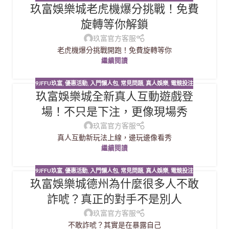
玖富娛樂城老虎機爆分挑戰！免費
旋轉等你解鎖
玖富官方客服
老虎機爆分挑戰開跑！免費旋轉等你
繼續閱讀
9JFFU玖富
,
優惠活動
,
入門懶人包
,
常見問題
,
真人娛樂
,
電競投注
玖富娛樂城全新真人互動遊戲登
場！不只是下注，更像現場秀
玖富官方客服
真人互動新玩法上線，邊玩邊像看秀
繼續閱讀
9JFFU玖富
,
優惠活動
,
入門懶人包
,
常見問題
,
真人娛樂
,
電競投注
玖富娛樂城德州為什麼很多人不敢
詐唬？真正的對手不是別人
玖富官方客服
不敢詐唬？其實是在暴露自己