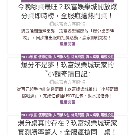
今晚哪桌最旺？玖富娛樂城開放爆
分桌即時榜，全服瘋搶熱門桌！
玖富官方客服
週五晚間熱潮來襲！玖富娛樂城開放「爆分桌即時
榜」，同步推出限時抽獎活動，贏家即刻揭榜！
繼續閱讀
9JFFU玖富
,
優惠活動
,
入門懶人包
,
常見問題
,
真人娛樂
,
電競投注
爆分不是夢！玖富娛樂城玩家的
『小額奇蹟日記』
玖富官方客服
從百元起手也能創造奇蹟！玖富娛樂城推出「小額奇蹟
挑戰週」，完成任務抽USDT紅包、返水加倍券！
繼續閱讀
9JFFU玖富
,
優惠活動
,
入門懶人包
,
常見問題
,
真人娛樂
,
電競投注
爆分桌真的存在？玖富娛樂城玩家
實測勝率驚人，全服瘋搶同一桌！