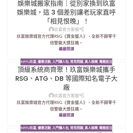
娛樂城搬家指南｜從別家換到玖富
娛樂城，這 3 個差別讓老玩家直呼
「相見恨晚」！
玖富官方客服
玖富娛樂城官方代理RSG《賞金獵人》，全新不歸零千
倍警徽大獎狂飆。
繼續閱讀
9JFFU玖富
,
優惠活動
,
入門懶人包
,
常見問題
,
真人娛樂
,
電競投注
頂級系統商齊聚！玖富娛樂城攜手
RSG、ATG、DB 等國際知名電子大
廠
玖富官方客服
玖富娛樂城官方代理RSG《賞金獵人》，全新不歸零千
倍警徽大獎狂飆。
繼續閱讀
9JFFU玖富
,
優惠活動
,
入門懶人包
,
常見問題
,
真人娛樂
,
電競投注