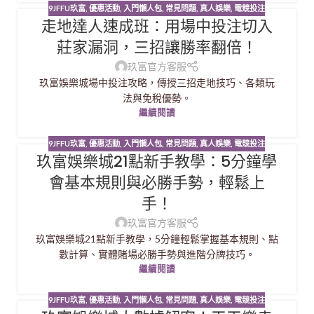
9JFFU玖富
,
優惠活動
,
入門懶人包
,
常見問題
,
真人娛樂
,
電競投注
走地達人速成班：用場中投注切入
莊家漏洞，三招讓勝率翻倍！
玖富官方客服
玖富娛樂城場中投注攻略，傳授三招走地技巧、各類玩
法與免稅優勢。
繼續閱讀
9JFFU玖富
,
優惠活動
,
入門懶人包
,
常見問題
,
真人娛樂
,
電競投注
玖富娛樂城21點新手教學：5分鐘學
會基本規則與必勝手勢，輕鬆上
手！
玖富官方客服
玖富娛樂城21點新手教學，5分鐘輕鬆掌握基本規則、點
數計算、實體賭場必勝手勢與進階分牌技巧。
繼續閱讀
9JFFU玖富
,
優惠活動
,
入門懶人包
,
常見問題
,
真人娛樂
,
電競投注