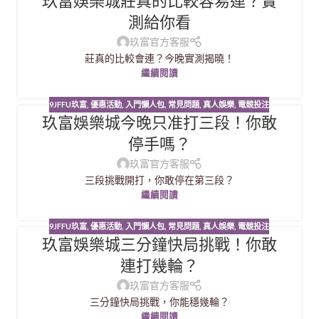
玖富娛樂城莊真的比較容易連？實
測給你看
玖富官方客服
莊真的比較會連？今晚實測揭曉！
繼續閱讀
9JFFU玖富
,
優惠活動
,
入門懶人包
,
常見問題
,
真人娛樂
,
電競投注
玖富娛樂城今晚只准打三段！你敢
停手嗎？
玖富官方客服
三段挑戰開打，你敢停在第三段？
繼續閱讀
9JFFU玖富
,
優惠活動
,
入門懶人包
,
常見問題
,
真人娛樂
,
電競投注
玖富娛樂城三分鐘快局挑戰！你敢
連打幾輪？
玖富官方客服
三分鐘快局挑戰，你能穩幾輪？
繼續閱讀