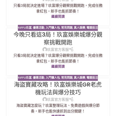
只看3局就決定進場？玖富爆分觀察挑戰開跑，完成任務
拿紅包，新手也能抓節奏！
繼續閱讀
9JFFU玖富
,
優惠活動
,
入門懶人包
,
常見問題
,
真人娛樂
,
電競投注
今晚只看這3局！玖富娛樂城爆分觀
察挑戰開跑
玖富官方客服
只看3局就決定進場？玖富爆分觀察挑戰開跑，完成任務
拿紅包，新手也能抓節奏！
繼續閱讀
9JFFU玖富
,
優惠活動
,
入門懶人包
,
常見問題
,
真人娛樂
,
電競投注
海盜寶藏攻略！玖富娛樂城GR老虎
機玩法與爆分技巧
玖富官方客服
海盜寶藏怎麼玩？玖富整理玩法、免費遊戲與爆分節
奏，新手也能快速抓到出分關鍵！