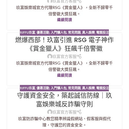
玖富官方客服
玖富娛樂城官方代理RSG《賞金獵人》，全新不歸零千
倍警徽大獎狂飆。
繼續閱讀
9JFFU玖富
,
優惠活動
,
入門懶人包
,
常見問題
,
真人娛樂
,
電競投注
燃爆西部！玖富引進 RSG 電子神作
《賞金獵人》狂飆千倍警徽
玖富官方客服
玖富娛樂城官方代理RSG《賞金獵人》，全新不歸零千
倍警徽大獎狂飆。
繼續閱讀
9JFFU玖富
,
優惠活動
,
入門懶人包
,
常見問題
,
真人娛樂
,
電競投注
守護資金安全，築起誠信防線｜玖
富娛樂城反詐騙守則
玖富官方客服
玖富防詐騙中心教您精準辨識假網站、假客服與假代
理，守護您的資金安全。