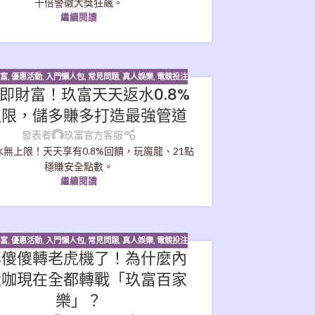
千倍警徽大獎狂飆。
繼續閱讀
玖富
,
優惠活動
,
入門懶人包
,
常見問題
,
真人娛樂
,
電競投注
即財富！玖富天天返水0.8%
上限，儲多賺多打造最強管道
發表者
玖富官方客服
無上限！天天享有0.8%回饋，玩魔龍、21點
穩賺安全點數。
繼續閱讀
玖富
,
優惠活動
,
入門懶人包
,
常見問題
,
真人娛樂
,
電競投注
再傻傻轉老虎機了！為什麼內
大咖現在全都轉戰「玖富百家
樂」？