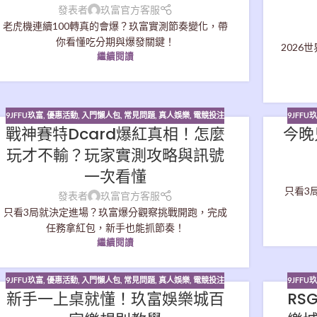
發表者
玖富官方客服
老虎機連續100轉真的會爆？玖富實測節奏變化，帶
你看懂吃分期與爆發關鍵！
202
繼續閱讀
9JFFU玖富
,
優惠活動
,
入門懶人包
,
常見問題
,
真人娛樂
,
電競投注
9JFFU
戰神賽特Dcard爆紅真相！怎麼
今晚
玩才不輸？玩家實測攻略與訊號
一次看懂
只看3
發表者
玖富官方客服
只看3局就決定進場？玖富爆分觀察挑戰開跑，完成
任務拿紅包，新手也能抓節奏！
繼續閱讀
9JFFU玖富
,
優惠活動
,
入門懶人包
,
常見問題
,
真人娛樂
,
電競投注
9JFFU
新手一上桌就懂！玖富娛樂城百
RS