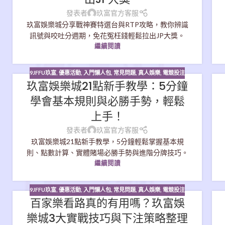
發表者
玖富官方客服
玖富娛樂城分享戰神賽特選台與RTP攻略，教你辨識
訊號與咬吐分週期，免花冤枉錢輕鬆拉出JP大獎。
繼續閱讀
9JFFU玖富
,
優惠活動
,
入門懶人包
,
常見問題
,
真人娛樂
,
電競投注
玖富娛樂城21點新手教學：5分鐘
學會基本規則與必勝手勢，輕鬆
上手！
發表者
玖富官方客服
玖富娛樂城21點新手教學，5分鐘輕鬆掌握基本規
則、點數計算、實體賭場必勝手勢與進階分牌技巧。
繼續閱讀
9JFFU玖富
,
優惠活動
,
入門懶人包
,
常見問題
,
真人娛樂
,
電競投注
百家樂看路真的有用嗎？玖富娛
樂城3大實戰技巧與下注策略整理