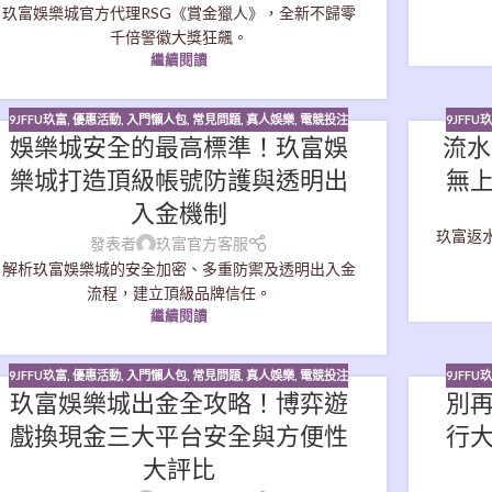
玖富娛樂城官方代理RSG《賞金獵人》，全新不歸零
千倍警徽大獎狂飆。
繼續閱讀
9JFFU玖富
,
優惠活動
,
入門懶人包
,
常見問題
,
真人娛樂
,
電競投注
9JFFU
娛樂城安全的最高標準！玖富娛
流水
樂城打造頂級帳號防護與透明出
無
入金機制
玖富返水
發表者
玖富官方客服
解析玖富娛樂城的安全加密、多重防禦及透明出入金
流程，建立頂級品牌信任。
繼續閱讀
9JFFU玖富
,
優惠活動
,
入門懶人包
,
常見問題
,
真人娛樂
,
電競投注
9JFFU
玖富娛樂城出金全攻略！博弈遊
別
戲換現金三大平台安全與方便性
行
大評比