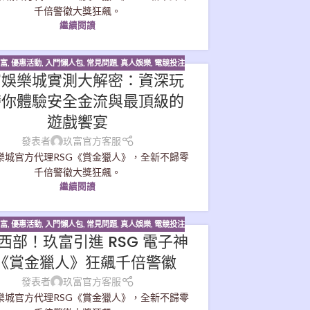
千倍警徽大獎狂飆。
繼續閱讀
玖富
,
優惠活動
,
入門懶人包
,
常見問題
,
真人娛樂
,
電競投注
富娛樂城實測大解密：資深玩
帶你體驗安全金流與最頂級的
遊戲饗宴
發表者
玖富官方客服
樂城官方代理RSG《賞金獵人》，全新不歸零
千倍警徽大獎狂飆。
繼續閱讀
玖富
,
優惠活動
,
入門懶人包
,
常見問題
,
真人娛樂
,
電競投注
西部！玖富引進 RSG 電子神
《賞金獵人》狂飆千倍警徽
發表者
玖富官方客服
樂城官方代理RSG《賞金獵人》，全新不歸零