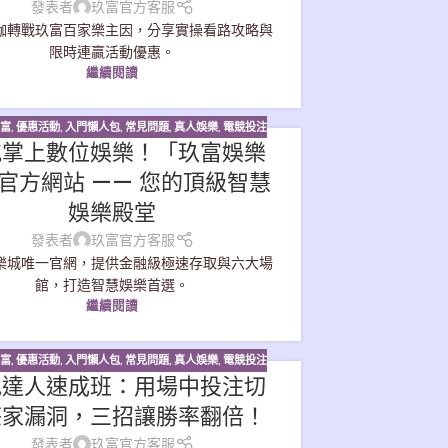
發表者
玖富官方客服
咖轉戰玖富百家樂主因，分享實操看路攻略與
限時連贏活動優惠。
繼續閱讀
玖富
,
優惠活動
,
入門懶人包
,
常見問題
,
真人娛樂
,
電競投注
航掌上數位娛樂！「玖富娛樂
官方網站 —— 您的頂級智慧
娛樂殿堂
發表者
玖富官方客服
樂城唯一官網，提供金融級極速存取與六大場
館，打造智慧娛樂首選。
繼續閱讀
玖富
,
優惠活動
,
入門懶人包
,
常見問題
,
真人娛樂
,
電競投注
地達人速成班：用場中投注切
莊家漏洞，三招讓勝率翻倍！
發表者
玖富官方客服