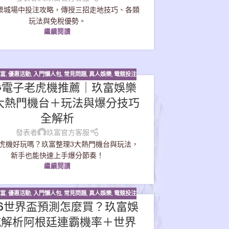
樂城場中投注攻略，傳授三招走地技巧、各類
玩法與免稅優勢。
繼續閱讀
玖富
,
優惠活動
,
入門懶人包
,
常見問題
,
真人娛樂
,
電競投注
G電子老虎機推薦｜玖富娛樂
大熱門機台＋玩法與爆分技巧
全解析
發表者
玖富官方客服
老虎機好玩嗎？玖富整理3大熱門機台與玩法，
新手也能快速上手爆分節奏！
繼續閱讀
玖富
,
優惠活動
,
入門懶人包
,
常見問題
,
真人娛樂
,
電競投注
26世界盃預測怎麼買？玖富娛
城解析阿根廷連霸機率＋世界