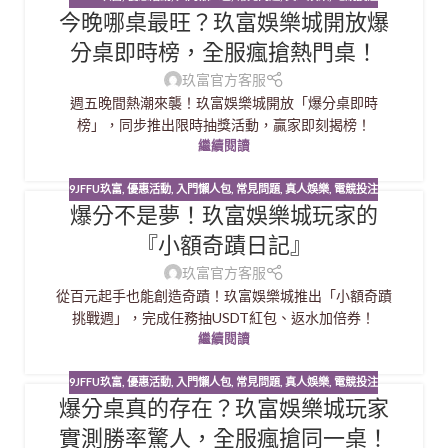
今晚哪桌最旺？玖富娛樂城開放爆
分桌即時榜，全服瘋搶熱門桌！
玖富官方客服
週五晚間熱潮來襲！玖富娛樂城開放「爆分桌即時
榜」，同步推出限時抽獎活動，贏家即刻揭榜！
繼續閱讀
9JFFU玖富
,
優惠活動
,
入門懶人包
,
常見問題
,
真人娛樂
,
電競投注
爆分不是夢！玖富娛樂城玩家的
『小額奇蹟日記』
玖富官方客服
從百元起手也能創造奇蹟！玖富娛樂城推出「小額奇蹟
挑戰週」，完成任務抽USDT紅包、返水加倍券！
繼續閱讀
9JFFU玖富
,
優惠活動
,
入門懶人包
,
常見問題
,
真人娛樂
,
電競投注
爆分桌真的存在？玖富娛樂城玩家
實測勝率驚人，全服瘋搶同一桌！