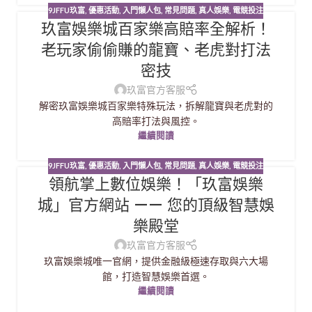
9JFFU玖富
,
優惠活動
,
入門懶人包
,
常見問題
,
真人娛樂
,
電競投注
玖富娛樂城百家樂高賠率全解析！
老玩家偷偷賺的龍寶、老虎對打法
密技
玖富官方客服
解密玖富娛樂城百家樂特殊玩法，拆解龍寶與老虎對的
高賠率打法與風控。
繼續閱讀
9JFFU玖富
,
優惠活動
,
入門懶人包
,
常見問題
,
真人娛樂
,
電競投注
領航掌上數位娛樂！「玖富娛樂
城」官方網站 —— 您的頂級智慧娛
樂殿堂
玖富官方客服
玖富娛樂城唯一官網，提供金融級極速存取與六大場
館，打造智慧娛樂首選。
繼續閱讀