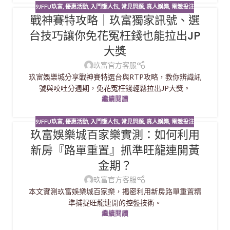
9JFFU玖富
,
優惠活動
,
入門懶人包
,
常見問題
,
真人娛樂
,
電競投注
戰神賽特攻略｜玖富獨家訊號、選
台技巧讓你免花冤枉錢也能拉出JP
大獎
玖富官方客服
玖富娛樂城分享戰神賽特選台與RTP攻略，教你辨識訊
號與咬吐分週期，免花冤枉錢輕鬆拉出JP大獎。
繼續閱讀
9JFFU玖富
,
優惠活動
,
入門懶人包
,
常見問題
,
真人娛樂
,
電競投注
玖富娛樂城百家樂實測：如何利用
新房『路單重置』抓準旺龍連開黃
金期？
玖富官方客服
本文實測玖富娛樂城百家樂，揭密利用新房路單重置精
準捕捉旺龍連開的控盤技術。
繼續閱讀