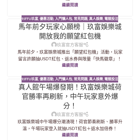
繼續閱讀
9JFFU玖富
,
優惠活動
,
入門懶人包
,
常見問題
,
真人娛樂
,
電競投注
馬年前夕玩家心願榜｜玖富娛樂城
開放我的願望紅包機
玖富官方客服
馬年前夕，玖富娛樂城推出「願望紅包機」活動，玩家
留言許願抽USDT紅包、返水券與限量「快馬徽章」！
繼續閱讀
9JFFU玖富
,
優惠活動
,
入門懶人包
,
常見問題
,
真人娛樂
,
電競投注
真人館午場爆發期！玖富娛樂城荷
官勝率再刷新，中午玩家意外爆
分！
玖富官方客服
玖富娛樂城中午場爆分潮湧現！荷官節奏刷新、勝率升
溫，午場玩家登入就抽USDT紅包＋返水加倍券！
繼續閱讀