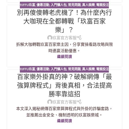
9JFFU玖富
,
優惠活動
,
入門懶人包
,
常見問題
,
真人娛樂
,
電競投注
別再傻傻轉老虎機了！為什麼內行
大咖現在全都轉戰「玖富百家
樂」？
玖富官方客服
拆解大咖轉戰玖富百家樂主因，分享實操看路攻略與限
時連贏活動優惠。
繼續閱讀
9JFFU玖富
,
優惠活動
,
入門懶人包
,
常見問題
,
真人娛樂
,
電競投注
百家樂外掛真的神？破解網傳「最
強算牌程式」背後真相，合法提高
勝率靠這招
玖富官方客服
本文深入揭秘網傳百家樂算牌程式與外掛的詐騙套路，
並推薦出金安全、機制透明的玖富娛樂城。
繼續閱讀