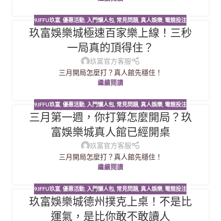
9JFFU玖富
,
優惠活動
,
入門懶人包
,
常見問題
,
真人娛樂
,
電競投注
玖富娛樂城極速百家樂上線！三秒
一局真的頂得住？
玖富官方客服
三月開局怎麼打？真人館先穩住！
繼續閱讀
9JFFU玖富
,
優惠活動
,
入門懶人包
,
常見問題
,
真人娛樂
,
電競投注
三月第一週，你打算怎麼開局？玖
富娛樂城真人館已經開桌
玖富官方客服
三月開局怎麼打？真人館先穩住！
繼續閱讀
9JFFU玖富
,
優惠活動
,
入門懶人包
,
常見問題
,
真人娛樂
,
電競投注
玖富娛樂城德州撲克上桌！不是比
運氣，是比你敢不敢讀人