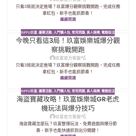
只看3局就決定進場？玖富爆分觀察挑戰開跑，完成任務
拿紅包，新手也能抓節奏！
繼續閱讀
9JFFU玖富
,
優惠活動
,
入門懶人包
,
常見問題
,
真人娛樂
,
電競投注
今晚只看這3局！玖富娛樂城爆分觀
察挑戰開跑
玖富官方客服
只看3局就決定進場？玖富爆分觀察挑戰開跑，完成任務
拿紅包，新手也能抓節奏！
繼續閱讀
9JFFU玖富
,
優惠活動
,
入門懶人包
,
常見問題
,
真人娛樂
,
電競投注
海盜寶藏攻略！玖富娛樂城GR老虎
機玩法與爆分技巧
玖富官方客服
海盜寶藏怎麼玩？玖富整理玩法、免費遊戲與爆分節
奏，新手也能快速抓到出分關鍵！