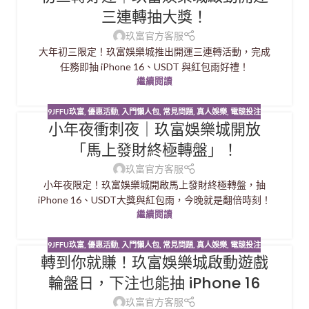
三連轉抽大獎！
玖富官方客服
大年初三限定！玖富娛樂城推出開運三連轉活動，完成
任務即抽 iPhone 16、USDT 與紅包雨好禮！
繼續閱讀
9JFFU玖富
,
優惠活動
,
入門懶人包
,
常見問題
,
真人娛樂
,
電競投注
小年夜衝刺夜｜玖富娛樂城開放
「馬上發財終極轉盤」！
玖富官方客服
小年夜限定！玖富娛樂城開啟馬上發財終極轉盤，抽
iPhone 16、USDT大獎與紅包雨，今晚就是翻倍時刻！
繼續閱讀
9JFFU玖富
,
優惠活動
,
入門懶人包
,
常見問題
,
真人娛樂
,
電競投注
轉到你就賺！玖富娛樂城啟動遊戲
輪盤日，下注也能抽 iPhone 16
玖富官方客服