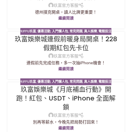
玖富官方客服
德州撲克開桌，讀人比牌更重要！
繼續閱讀
9JFFU玖富
,
優惠活動
,
入門懶人包
,
常見問題
,
真人娛樂
,
電競投注
玖富娛樂城連假前暖身局開桌！228
假期紅包先卡位
玖富官方客服
連假前先完成任務，多一次抽iPhone機會！
繼續閱讀
9JFFU玖富
,
優惠活動
,
入門懶人包
,
常見問題
,
真人娛樂
,
電競投注
玖富娛樂城《月底補血行動》開
跑！紅包、USDT、iPhone 全面解
鎖
玖富官方客服
別再等薪水，今晚先把局勢打回來！
繼續閱讀