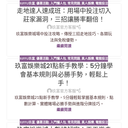
9JFFU玖富
,
優惠活動
,
入門懶人包
,
常見問題
,
真人娛樂
,
電競投注
走地達人速成班：用場中投注切入
莊家漏洞，三招讓勝率翻倍！
玖富官方客服
玖富娛樂城場中投注攻略，傳授三招走地技巧、各類玩
法與免稅優勢。
繼續閱讀
9JFFU玖富
,
優惠活動
,
入門懶人包
,
常見問題
,
真人娛樂
,
電競投注
玖富娛樂城21點新手教學：5分鐘學
會基本規則與必勝手勢，輕鬆上
手！
玖富官方客服
玖富娛樂城21點新手教學，5分鐘輕鬆掌握基本規則、點
數計算、實體賭場必勝手勢與進階分牌技巧。
繼續閱讀
9JFFU玖富
,
優惠活動
,
入門懶人包
,
常見問題
,
真人娛樂
,
電競投注