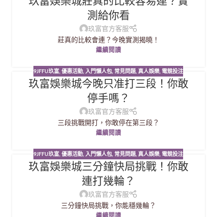
玖富娛樂城莊真的比較容易連？實
測給你看
玖富官方客服
莊真的比較會連？今晚實測揭曉！
繼續閱讀
9JFFU玖富
,
優惠活動
,
入門懶人包
,
常見問題
,
真人娛樂
,
電競投注
玖富娛樂城今晚只准打三段！你敢
停手嗎？
玖富官方客服
三段挑戰開打，你敢停在第三段？
繼續閱讀
9JFFU玖富
,
優惠活動
,
入門懶人包
,
常見問題
,
真人娛樂
,
電競投注
玖富娛樂城三分鐘快局挑戰！你敢
連打幾輪？
玖富官方客服
三分鐘快局挑戰，你能穩幾輪？
繼續閱讀