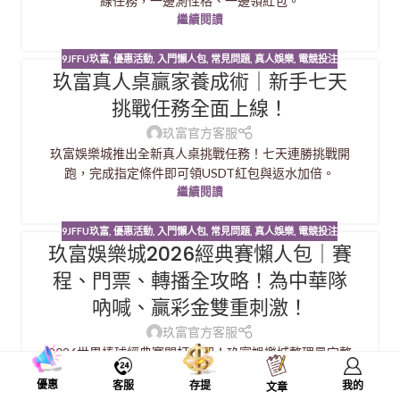
線任務，一邊測性格、一邊領紅包。
繼續閱讀
9JFFU玖富
,
優惠活動
,
入門懶人包
,
常見問題
,
真人娛樂
,
電競投注
玖富真人桌贏家養成術｜新手七天
挑戰任務全面上線！
玖富官方客服
玖富娛樂城推出全新真人桌挑戰任務！七天連勝挑戰開
跑，完成指定條件即可領USDT紅包與返水加倍。
繼續閱讀
9JFFU玖富
,
優惠活動
,
入門懶人包
,
常見問題
,
真人娛樂
,
電競投注
玖富娛樂城2026經典賽懶人包｜賽
程、門票、轉播全攻略！為中華隊
吶喊、贏彩金雙重刺激！
玖富官方客服
2026世界棒球經典賽開打在即！玖富娛樂城整理最完整
賽程、門票、轉播與投注攻略，陪你邊看邊贏！
優惠
客服
我的
存提
文章
繼續閱讀